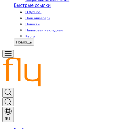
Быстрые ссылки
О flydubai
Наш авиапарк
Новости
Налоговая накладная
Карго
Помощь
RU