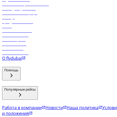
Реклама на бортовой системе
Логин для турагентов
Самые низкие тарифы
Holidays
Аренда автомобиля
Отели
Работа в компании
Рейсы в Тбилиси
Рейсы в Эр-Рияд
Рейсы в Маскат
Рейсы в Мале
Рейсы в Коломбо
О flydubai
Помощь
Популярные рейсы
Работа в компании
Новости
Наша политика
Услови
и положения