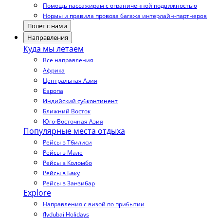
Помощь пассажирам с ограниченной подвижностью
Нормы и правила провоза багажа интерлайн-партнеров
Полет с нами
Направления
Куда мы летаем
Все направления
Африка
Центральная Азия
Европа
Индийский субконтинент
Ближний Восток
Юго-Восточная Азия
Популярные места отдыха
Рейсы в Тбилиси
Рейсы в Мале
Рейсы в Коломбо
Рейсы в Баку
Рейсы в Занзибар
Explore
Направления с визой по прибытии
flydubai Holidays