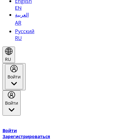
English
EN
العربية
AR
Русский
RU
RU
Войти
Войти
Добро пожаловать в Эмирейтс Skywards, программу лояльнос
авиакомпании Эмирейтс и теперь flydubai.
Войти
Зарегистрироваться