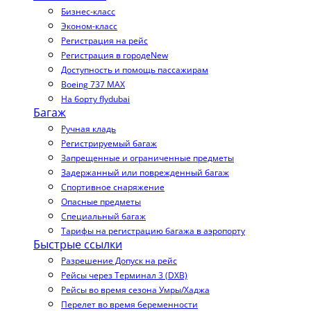
Бизнес-класс
Эконом-класс
Регистрация на рейс
Регистрация в городе
New
Доступность и помощь пассажирам
Boeing 737 MAX
На борту flydubai
Багаж
Ручная кладь
Регистрируемый багаж
Запрещенные и ограниченные предметы
Задержанный или поврежденный багаж
Спортивное снаряжение
Опасные предметы
Специальный багаж
Тарифы на регистрацию багажа в аэропорту
Быстрые ссылки
Разрешение Допуск на рейс
Рейсы через Терминал 3 (DXB)
Рейсы во время сезона Умры/Хаджа
Перелет во время беременности