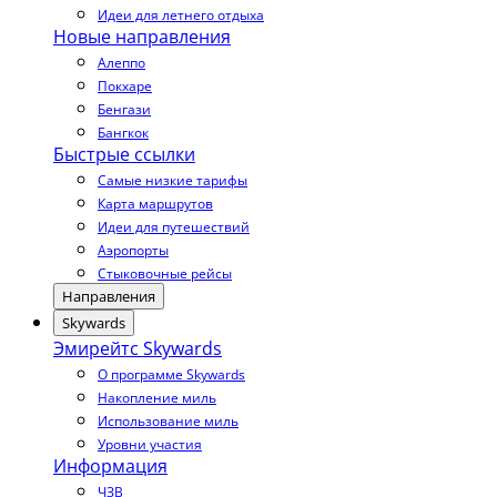
Идеи для летнего отдыха
Новые направления
Алеппо
Покхаре
Бенгази
Бангкок
Быстрые ссылки
Самые низкие тарифы
Карта маршрутов
Идеи для путешествий
Аэропорты
Стыковочные рейсы
Направления
Skywards
Эмирейтс Skywards
О программе Skywards
Накопление миль
Использование миль
Уровни участия
Информация
ЧЗВ