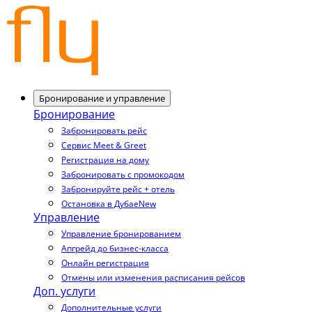
Бронирование и управление
Бронирование
Забронировать рейс
Сервис Meet & Greet
Регистрация на дому
Забронировать с промокодом
Забронируйте рейс + отель
Остановка в Дубае
New
Управление
Управление бронированием
Апгрейд до бизнес-класса
Онлайн регистрация
Отмены или изменения расписания рейсов
Доп. услуги
Дополнительные услуги