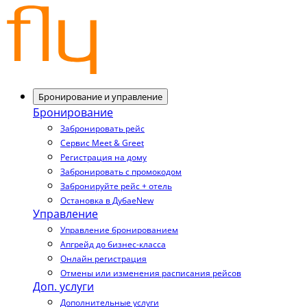
Бронирование и управление
Бронирование
Забронировать рейс
Сервис Meet & Greet
Регистрация на дому
Забронировать с промокодом
Забронируйте рейс + отель
Остановка в Дубае
New
Управление
Управление бронированием
Апгрейд до бизнес-класса
Онлайн регистрация
Отмены или изменения расписания рейсов
Доп. услуги
Дополнительные услуги