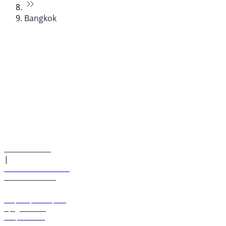
Bangkok
© flydubai 2026. Все права защищены.
Наша политика
|
Условия и положения
+971 600 54 44 45
Забронировать рейс
Предложения
Направления
Багаж