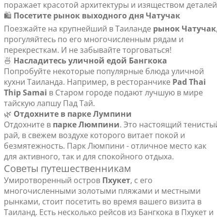
поражает красотой архитектуры и изяществом деталей
🛍️
Посетите рынок выходного дня Чатучак
Поезжайте на крупнейший в Таиланде
рынок Чатучак
прогуляйтесь по его многочисленным рядам и
перекресткам. И не забывайте торговаться!
🍜
Насладитесь уличной едой Бангкока
Попробуйте некоторые популярные блюда уличной
кухни Таиланда. Например, в ресторанчике
Pad Thai
Thip Samai
в Старом городе подают лучшую в мире
тайскую лапшу Пад Тай.
🌿
Отдохните в парке Лумпини
Отдохните в
парке Люмпини
. Это настоящий тенисты
рай, в свежем воздухе которого витает покой и
безмятежность. Парк Люмпини - отличное место как
для активного, так и для спокойного отдыха.
Советы путешественникам
Умиротворенный остров
Пхукет
, с его
многочисленными золотыми пляжами и местными
рынками, стоит посетить во время вашего визита в
Таиланд. Есть несколько рейсов из Бангкока в Пхукет и