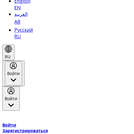
English
EN
العربية
AR
Русский
RU
RU
Войти
Войти
Добро пожаловать в Эмирейтс Skywards, программу лояльнос
авиакомпании Эмирейтс и теперь flydubai.
Войти
Зарегистрироваться