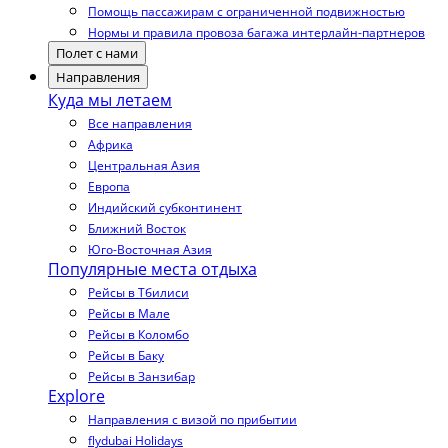
Помощь пассажирам с ограниченной подвижностью
Нормы и правила провоза багажа интерлайн-партнеров
Полет с нами
Направления
Куда мы летаем
Все направления
Африка
Центральная Азия
Европа
Индийский субконтинент
Ближний Восток
Юго-Восточная Азия
Популярные места отдыха
Рейсы в Тбилиси
Рейсы в Мале
Рейсы в Коломбо
Рейсы в Баку
Рейсы в Занзибар
Explore
Направления с визой по прибытии
flydubai Holidays