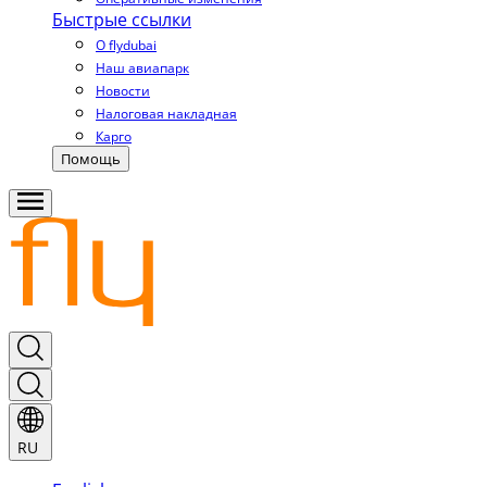
Быстрые ссылки
О flydubai
Наш авиапарк
Новости
Налоговая накладная
Карго
Помощь
RU