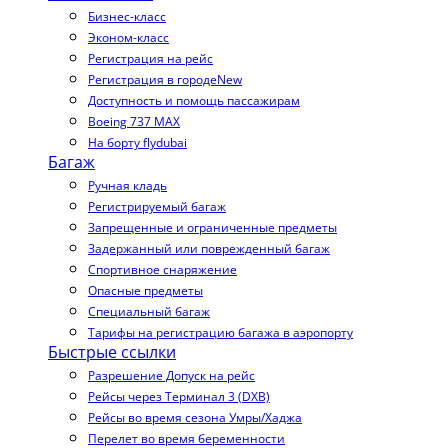
Бизнес-класс
Эконом-класс
Регистрация на рейс
Регистрация в городе
New
Доступность и помощь пассажирам
Boeing 737 MAX
На борту flydubai
Багаж
Ручная кладь
Регистрируемый багаж
Запрещенные и ограниченные предметы
Задержанный или поврежденный багаж
Спортивное снаряжение
Опасные предметы
Специальный багаж
Тарифы на регистрацию багажа в аэропорту
Быстрые ссылки
Разрешение Допуск на рейс
Рейсы через Терминал 3 (DXB)
Рейсы во время сезона Умры/Хаджа
Перелет во время беременности