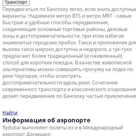
Транспорт
Передвигаться по Бангкоку легко, если знать доступны
варианты. Надземное метро BTS и метро MRT - самые
быстрые и удобные способы передвижения,
соединяющие основные торговые районы, деловые
зоны и достопримечательности, при этом избегая
знаменитых городских пробок. Такси и приложения дл
вызова такси широко доступны и недороги, а тук-туки
предлагают более традиционный (и оживленный)
способ для коротких поездок. В качестве живописной
альтернативы можно совершить прогулку на лодке по
реке Чаупхрая, чтобы осмотреть
достопримечательности вдоль реки. Сочетание
современного транспорта и классического очаровани
делает передвижение по Бангкоку частью приключения
Найти ближайший офис продаж
Найти
Информация об аэропорте
flydubai выполняет полеты из и в Международный
аэропорт Донмыанг.