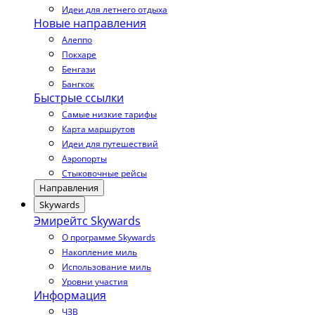
Идеи для летнего отдыха
Новые направления
Алеппо
Покхаре
Бенгази
Бангкок
Быстрые ссылки
Самые низкие тарифы
Карта маршрутов
Идеи для путешествий
Аэропорты
Стыковочные рейсы
Направления
Skywards
Эмирейтс Skywards
О программе Skywards
Накопление миль
Использование миль
Уровни участия
Информация
ЧЗВ