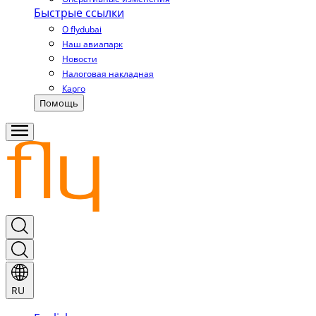
Быстрые ссылки
О flydubai
Наш авиапарк
Новости
Налоговая накладная
Карго
Помощь
RU