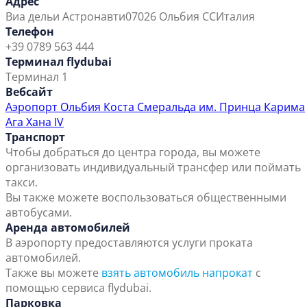
Адрес
Виа дельи Астронавти
07026 Ольбия СС
Италия
Телефон
+39 0789 563 444
Терминал flydubai
Терминал 1
Вебсайт
Аэропорт Ольбия Коста Смеральда им. Принца Карима
Ага Хана IV
Транспорт
Чтобы добраться до центра города, вы можете
организовать индивидуальный трансфер или поймать
такси.
Вы также можете воспользоваться общественными
автобусами.
Аренда автомобилей
В аэропорту предоставляются услуги проката
автомобилей.
Также вы можете
взять автомобиль напрокат
с
помощью сервиса flydubai.
Парковка