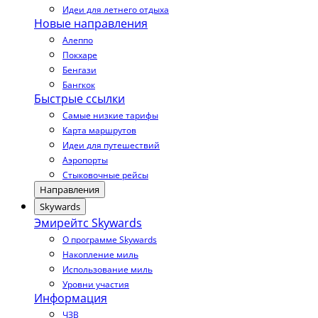
Идеи для летнего отдыха
Новые направления
Алеппо
Покхаре
Бенгази
Бангкок
Быстрые ссылки
Самые низкие тарифы
Карта маршрутов
Идеи для путешествий
Аэропорты
Стыковочные рейсы
Направления
Skywards
Эмирейтс Skywards
О программе Skywards
Накопление миль
Использование миль
Уровни участия
Информация
ЧЗВ