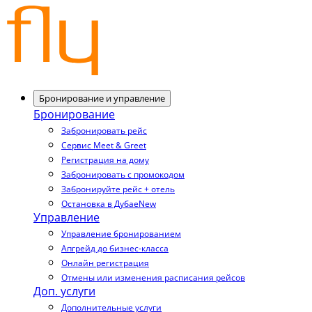
Бронирование и управление
Бронирование
Забронировать рейс
Сервис Meet & Greet
Регистрация на дому
Забронировать с промокодом
Забронируйте рейс + отель
Остановка в Дубае
New
Управление
Управление бронированием
Апгрейд до бизнес-класса
Онлайн регистрация
Отмены или изменения расписания рейсов
Доп. услуги
Дополнительные услуги