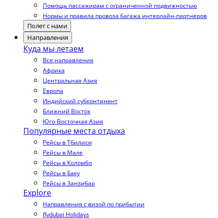
Помощь пассажирам с ограниченной подвижностью
Нормы и правила провоза багажа интерлайн-партнеров
Полет с нами
Направления
Куда мы летаем
Все направления
Африка
Центральная Азия
Европа
Индийский субконтинент
Ближний Восток
Юго-Восточная Азия
Популярные места отдыха
Рейсы в Тбилиси
Рейсы в Мале
Рейсы в Коломбо
Рейсы в Баку
Рейсы в Занзибар
Explore
Направления с визой по прибытии
flydubai Holidays