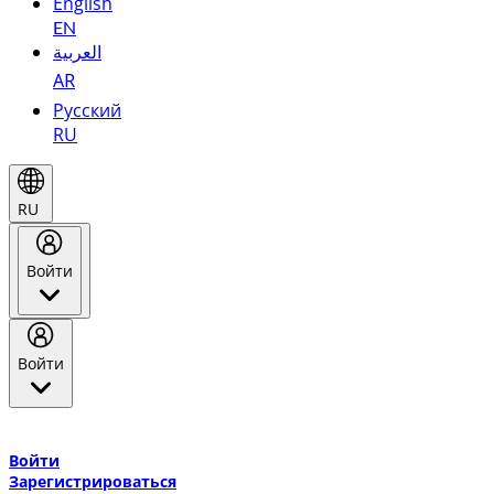
English
EN
العربية
AR
Русский
RU
RU
Войти
Войти
Добро пожаловать в Эмирейтс Skywards, программу лояльнос
авиакомпании Эмирейтс и теперь flydubai.
Войти
Зарегистрироваться