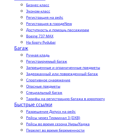
Бизнес-класс
Эконом-класс
Регистрация на рейс
Регистрация в городе
New
Доступность и помощь пассажирам
Boeing 737 MAX
На борту flydubai
Багаж
Ручная кладь
Регистрируемый багаж
Запрещенные и ограниченные предметы
Задержанный или поврежденный багаж
Спортивное снаряжение
Опасные предметы
Специальный багаж
Тарифы на регистрацию багажа в аэропорту
Быстрые ссылки
Разрешение Допуск на рейс
Рейсы через Терминал 3 (DXB)
Рейсы во время сезона Умры/Хаджа
Перелет во время беременности