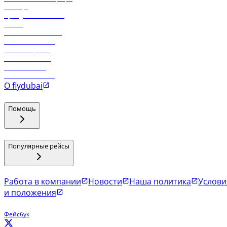
Holidays
Аренда автомобиля
Отели
Работа в компании
Рейсы в Тбилиси
Рейсы в Эр-Рияд
Рейсы в Маскат
Рейсы в Мале
Рейсы в Коломбо
О flydubai
Помощь
Популярные рейсы
Работа в компании
Новости
Наша политика
Услови
и положения
Фейсбук