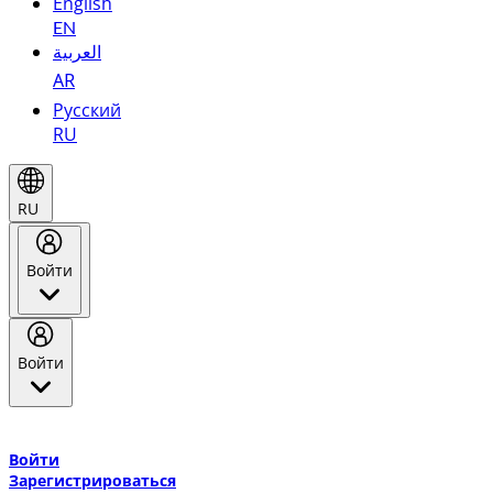
English
EN
العربية
AR
Русский
RU
RU
Войти
Войти
Добро пожаловать в Эмирейтс Skywards, программу лояльнос
авиакомпании Эмирейтс и теперь flydubai.
Войти
Зарегистрироваться