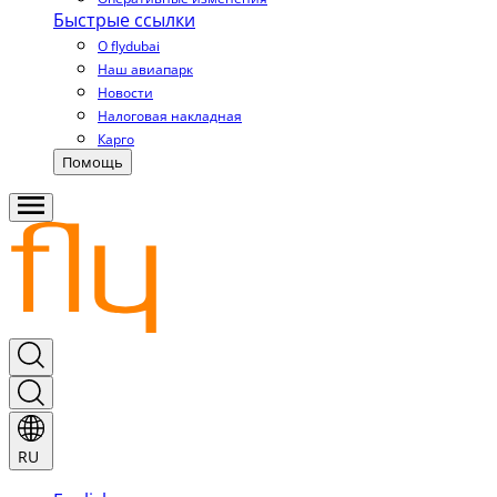
Быстрые ссылки
О flydubai
Наш авиапарк
Новости
Налоговая накладная
Карго
Помощь
RU