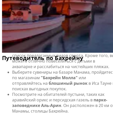
известный своими редкими птицами, местами
археологических раскопок и живописными пляжами,
Бахрейн действительно может предложить каждому
что-нибудь интересное.
Что посмотреть и чем заняться в Бахрейне
Отправляйтесь на скоростном катере на
острова
Хавар
и насладитесь отдыхом в местной
гостинице. Катание на гидроцикле, волейбол,
теннис и сноркелинг – это далеко не полный
список предлагаемых видов спорта. Кроме того, в
можете отлично повеселиться с детьми в
аквапарке и расслабиться на чистейших пляжах.
Выберите сувениры на базаре Манама, пройдитес
по магазинам
"Бахрейн Молла"
или
отправляйтесь на
блошиный рынок
в Иса Тауне 
поисках выгодных покупок.
Посмотрите на обитателей пустыни, таких как
аравийский орикс и персидская газель в
парке-
заповеднике Аль-Арин
. Он расположен в 20 км о
Манамы, столицы Бахрейна.