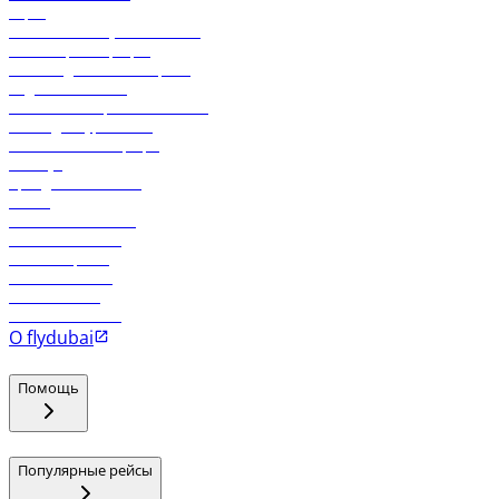
Карго
Экологическая устойчивость
Онлайн-регистрация
Часто задаваемые вопросы
Отдел снабжения
Реклама на бортовой системе
Логин для турагентов
Самые низкие тарифы
Holidays
Аренда автомобиля
Отели
Работа в компании
Рейсы в Тбилиси
Рейсы в Эр-Рияд
Рейсы в Маскат
Рейсы в Мале
Рейсы в Коломбо
О flydubai
Помощь
Популярные рейсы