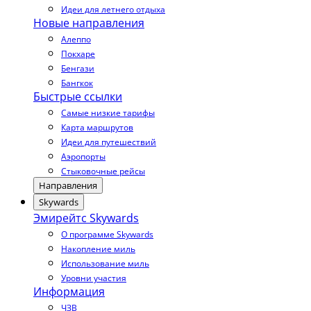
Идеи для летнего отдыха
Новые направления
Алеппо
Покхаре
Бенгази
Бангкок
Быстрые ссылки
Самые низкие тарифы
Карта маршрутов
Идеи для путешествий
Аэропорты
Стыковочные рейсы
Направления
Skywards
Эмирейтс Skywards
О программе Skywards
Накопление миль
Использование миль
Уровни участия
Информация
ЧЗВ