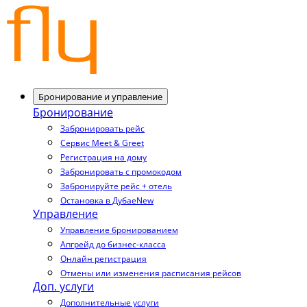
Бронирование и управление
Бронирование
Забронировать рейс
Сервис Meet & Greet
Регистрация на дому
Забронировать с промокодом
Забронируйте рейс + отель
Остановка в Дубае
New
Управление
Управление бронированием
Апгрейд до бизнес-класса
Онлайн регистрация
Отмены или изменения расписания рейсов
Доп. услуги
Дополнительные услуги