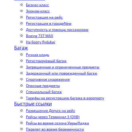
Бизнес-класс
Эконом-класс
Регистрация на рейс
Регистрация в городе
New
Доступность и помощь пассажирам
Boeing 737 MAX
На борту flydubai
Багаж
Ручная кладь
Регистрируемый багаж
Запрещенные и ограниченные предметы
Задержанный или поврежденный багаж
Спортивное снаряжение
Опасные предметы
Специальный багаж
Тарифы на регистрацию багажа в аэропорту
Быстрые ссылки
Разрешение Допуск на рейс
Рейсы через Терминал 3 (DXB)
Рейсы во время сезона Умры/Хаджа
Перелет во время беременности