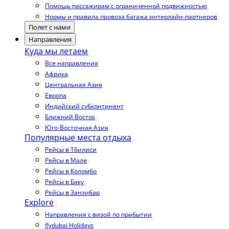
Помощь пассажирам с ограниченной подвижностью
Нормы и правила провоза багажа интерлайн-партнеров
Полет с нами
Направления
Куда мы летаем
Все направления
Африка
Центральная Азия
Европа
Индийский субконтинент
Ближний Восток
Юго-Восточная Азия
Популярные места отдыха
Рейсы в Тбилиси
Рейсы в Мале
Рейсы в Коломбо
Рейсы в Баку
Рейсы в Занзибар
Explore
Направления с визой по прибытии
flydubai Holidays