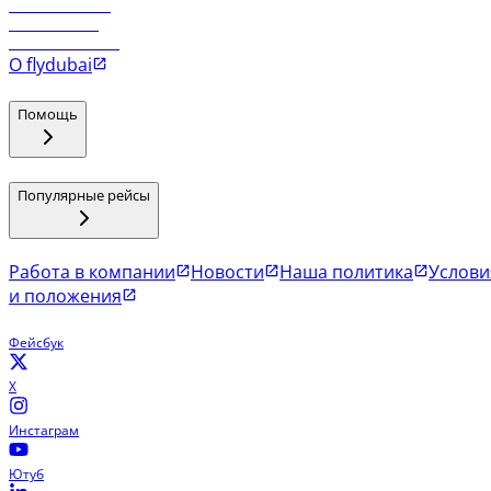
Рейсы в Маскат
Рейсы в Мале
Рейсы в Коломбо
О flydubai
Помощь
Популярные рейсы
Работа в компании
Новости
Наша политика
Услови
и положения
Фейсбук
X
Инстаграм
Ютуб