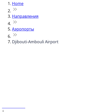
Home
Направления
Аэропорты
Djibouti-Ambouli Airport
© flydubai 2026. Все права защищены.
Наша политика
|