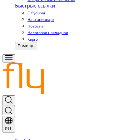
Быстрые ссылки
О flydubai
Наш авиапарк
Новости
Налоговая накладная
Карго
Помощь
RU