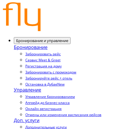
Бронирование и управление
Бронирование
Забронировать рейс
Сервис Meet & Greet
Регистрация на дому
Забронировать с промокодом
Забронируйте рейс + отель
Остановка в Дубае
New
Управление
Управление бронированием
Апгрейд до бизнес-класса
Онлайн регистрация
Отмены или изменения расписания рейсов
Доп. услуги
Дополнительные услуги