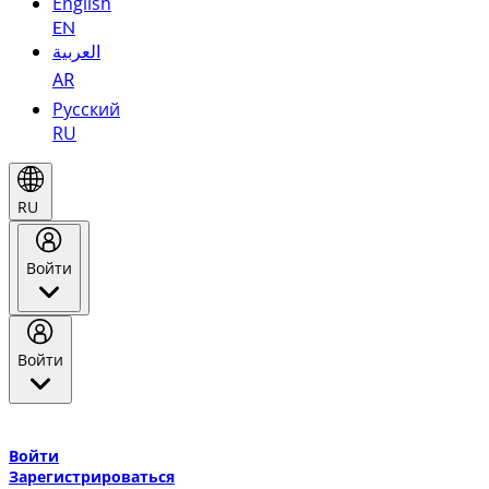
English
EN
العربية
AR
Русский
RU
RU
Войти
Войти
Добро пожаловать в Эмирейтс Skywards, программу лояльнос
авиакомпании Эмирейтс и теперь flydubai.
Войти
Зарегистрироваться