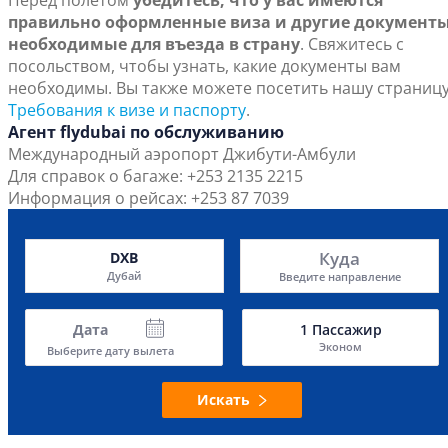
Перед полетом
убедитесь, что у вас имеются
правильно оформленные виза и другие документы
необходимые для въезда в страну
. Свяжитесь с
посольством, чтобы узнать, какие документы вам
необходимы. Вы также можете посетить нашу страниц
Требования к визе и паспорту
.
Агент flydubai по обслуживанию
Международный аэропорт Джибути-Амбули
Для справок о багаже: +253 2135 2215
Информация о рейсах: +253 87 7039
Куда
DXB
Дубай
Введите направление
Дата
1
Пассажир
Эконом
Выберите дату вылета
Искать