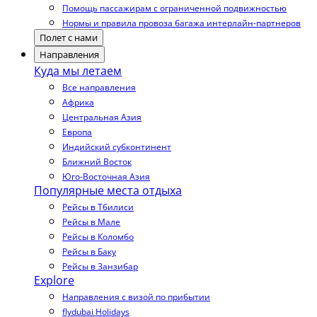
Помощь пассажирам с ограниченной подвижностью
Нормы и правила провоза багажа интерлайн-партнеров
Полет с нами
Направления
Куда мы летаем
Все направления
Африка
Центральная Азия
Европа
Индийский субконтинент
Ближний Восток
Юго-Восточная Азия
Популярные места отдыха
Рейсы в Тбилиси
Рейсы в Мале
Рейсы в Коломбо
Рейсы в Баку
Рейсы в Занзибар
Explore
Направления с визой по прибытии
flydubai Holidays