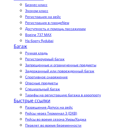
Бизнес-класс
Эконом-класс
Регистрация на рейс
Регистрация в городе
New
Доступность и помощь пассажирам
Boeing 737 MAX
На борту flydubai
Багаж
Ручная кладь
Регистрируемый багаж
Запрещенные и ограниченные предметы
Задержанный или поврежденный багаж
Спортивное снаряжение
Опасные предметы
Специальный багаж
Тарифы на регистрацию багажа в аэропорту
Быстрые ссылки
Разрешение Допуск на рейс
Рейсы через Терминал 3 (DXB)
Рейсы во время сезона Умры/Хаджа
Перелет во время беременности