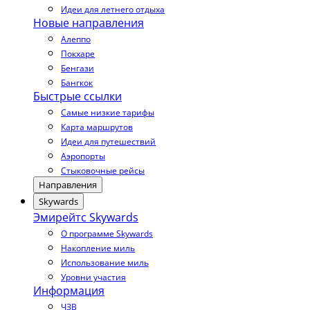
Идеи для летнего отдыха
Новые направления
Алеппо
Покхаре
Бенгази
Бангкок
Быстрые ссылки
Самые низкие тарифы
Карта маршрутов
Идеи для путешествий
Аэропорты
Стыковочные рейсы
Направления
Skywards
Эмирейтс Skywards
О программе Skywards
Накопление миль
Использование миль
Уровни участия
Информация
ЧЗВ