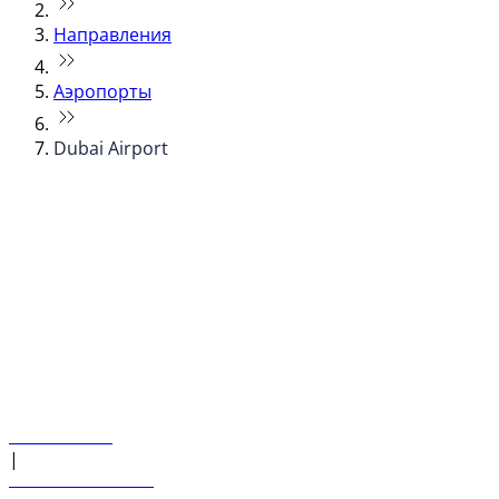
Направления
Аэропорты
Dubai Airport
© flydubai 2026. Все права защищены.
Наша политика
|
Условия и положения