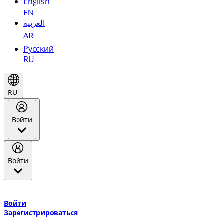
English
EN
العربية
AR
Русский
RU
RU
Войти
Войти
Добро пожаловать в Эмирейтс Skywards, программу лояльнос
авиакомпании Эмирейтс и теперь flydubai.
Войти
Зарегистрироваться