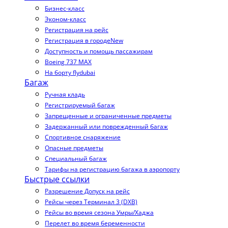
Бизнес-класс
Эконом-класс
Регистрация на рейс
Регистрация в городе
New
Доступность и помощь пассажирам
Boeing 737 MAX
На борту flydubai
Багаж
Ручная кладь
Регистрируемый багаж
Запрещенные и ограниченные предметы
Задержанный или поврежденный багаж
Спортивное снаряжение
Опасные предметы
Специальный багаж
Тарифы на регистрацию багажа в аэропорту
Быстрые ссылки
Разрешение Допуск на рейс
Рейсы через Терминал 3 (DXB)
Рейсы во время сезона Умры/Хаджа
Перелет во время беременности