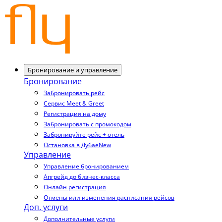
Бронирование и управление
Бронирование
Забронировать рейс
Сервис Meet & Greet
Регистрация на дому
Забронировать с промокодом
Забронируйте рейс + отель
Остановка в Дубае
New
Управление
Управление бронированием
Апгрейд до бизнес-класса
Онлайн регистрация
Отмены или изменения расписания рейсов
Доп. услуги
Дополнительные услуги