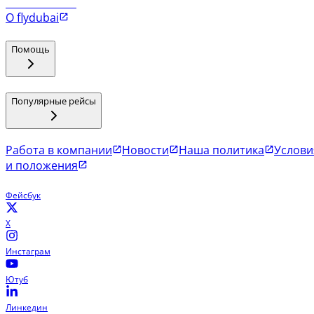
Рейсы в Коломбо
О flydubai
Помощь
Популярные рейсы
Работа в компании
Новости
Наша политика
Услови
и положения
Фейсбук
X
Инстаграм
Ютуб
Линкедин