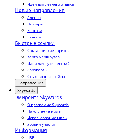
Идеи для летнего отдыха
Новые направления
Алеппо
Покхаре
Бенгази
Бангкок
Быстрые ссылки
Самые низкие тарифы
Карта маршрутов
Идеи для путешествий
Аэропорты
Стыковочные рейсы
Направления
Skywards
Эмирейтс Skywards
О программе Skywards
Накопление миль
Использование миль
Уровни участия
Информация
ЧЗВ