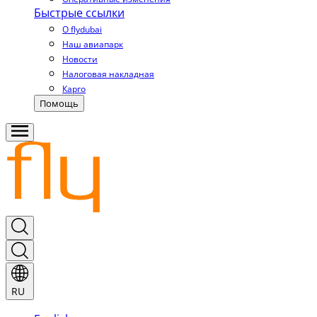
Быстрые ссылки
О flydubai
Наш авиапарк
Новости
Налоговая накладная
Карго
Помощь
RU