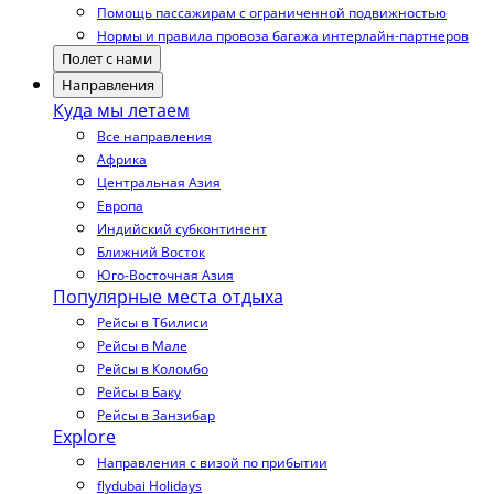
Помощь пассажирам с ограниченной подвижностью
Нормы и правила провоза багажа интерлайн-партнеров
Полет с нами
Направления
Куда мы летаем
Все направления
Африка
Центральная Азия
Европа
Индийский субконтинент
Ближний Восток
Юго-Восточная Азия
Популярные места отдыха
Рейсы в Тбилиси
Рейсы в Мале
Рейсы в Коломбо
Рейсы в Баку
Рейсы в Занзибар
Explore
Направления с визой по прибытии
flydubai Holidays