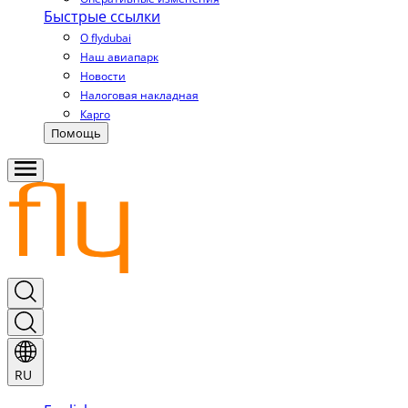
Быстрые ссылки
О flydubai
Наш авиапарк
Новости
Налоговая накладная
Карго
Помощь
RU