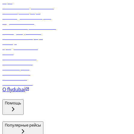
Карго
Экологическая устойчивость
Онлайн-регистрация
Часто задаваемые вопросы
Отдел снабжения
Реклама на бортовой системе
Логин для турагентов
Самые низкие тарифы
Holidays
Аренда автомобиля
Отели
Работа в компании
Рейсы в Тбилиси
Рейсы в Эр-Рияд
Рейсы в Маскат
Рейсы в Мале
Рейсы в Коломбо
О flydubai
Помощь
Популярные рейсы