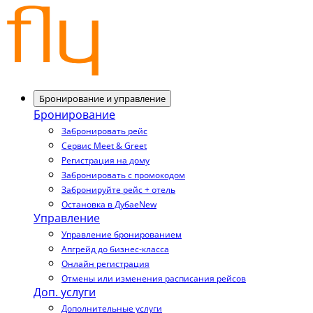
Бронирование и управление
Бронирование
Забронировать рейс
Сервис Meet & Greet
Регистрация на дому
Забронировать с промокодом
Забронируйте рейс + отель
Остановка в Дубае
New
Управление
Управление бронированием
Апгрейд до бизнес-класса
Онлайн регистрация
Отмены или изменения расписания рейсов
Доп. услуги
Дополнительные услуги