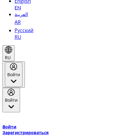
English
EN
العربية
AR
Русский
RU
RU
Войти
Войти
Добро пожаловать в Эмирейтс Skywards, программу лояльнос
авиакомпании Эмирейтс и теперь flydubai.
Войти
Зарегистрироваться