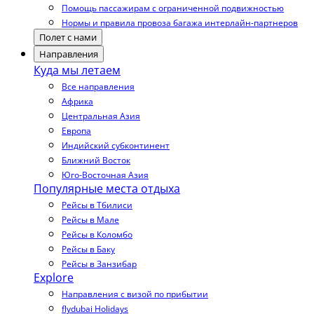
Помощь пассажирам с ограниченной подвижностью
Нормы и правила провоза багажа интерлайн-партнеров
Полет с нами
Направления
Куда мы летаем
Все направления
Африка
Центральная Азия
Европа
Индийский субконтинент
Ближний Восток
Юго-Восточная Азия
Популярные места отдыха
Рейсы в Тбилиси
Рейсы в Мале
Рейсы в Коломбо
Рейсы в Баку
Рейсы в Занзибар
Explore
Направления с визой по прибытии
flydubai Holidays