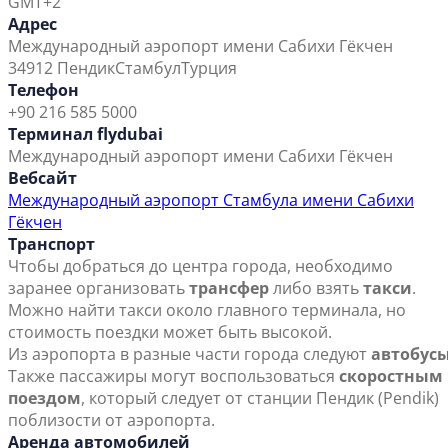
GMT+2
Адрес
Международный аэропорт имени Сабихи Гёкчен
34912 Пендик
Стамбул
Турция
Телефон
+90 216 585 5000
Терминал flydubai
Международный аэропорт имени Сабихи Гёкчен
Вебсайт
Международный аэропорт Стамбула имени Сабихи
Гёкчен
Транспорт
Чтобы добраться до центра города, необходимо
заранее организовать
трансфер
либо взять
такси
.
Можно найти такси около главного терминала, но
стоимость поездки может быть высокой.
Из аэропорта в разные части города следуют
автобус
Также пассажиры могут воспользоваться
скоростным
поездом
, который следует от станции Пендик (Pendik)
поблизости от аэропорта.
Аренда автомобилей