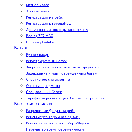
Бизнес-класс
Эконом-класс
Регистрация на рейс
Регистрация в городе
New
Доступность и помощь пассажирам
Boeing 737 MAX
На борту flydubai
Багаж
Ручная кладь
Регистрируемый багаж
Запрещенные и ограниченные предметы
Задержанный или поврежденный багаж
Спортивное снаряжение
Опасные предметы
Специальный багаж
Тарифы на регистрацию багажа в аэропорту
Быстрые ссылки
Разрешение Допуск на рейс
Рейсы через Терминал 3 (DXB)
Рейсы во время сезона Умры/Хаджа
Перелет во время беременности