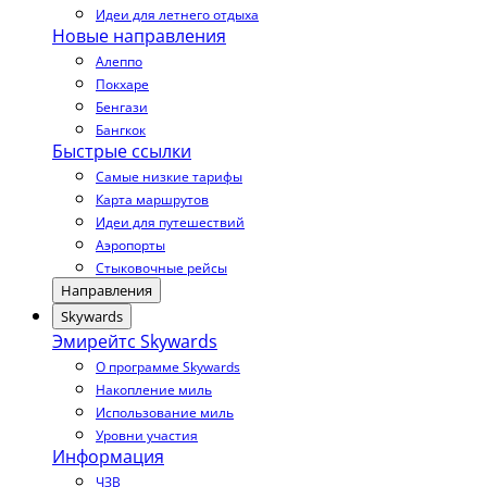
Идеи для летнего отдыха
Новые направления
Алеппо
Покхаре
Бенгази
Бангкок
Быстрые ссылки
Самые низкие тарифы
Карта маршрутов
Идеи для путешествий
Аэропорты
Стыковочные рейсы
Направления
Skywards
Эмирейтс Skywards
О программе Skywards
Накопление миль
Использование миль
Уровни участия
Информация
ЧЗВ