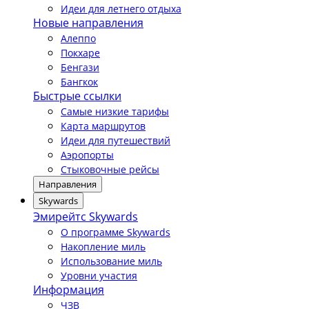
Идеи для летнего отдыха
Новые направления
Алеппо
Покхаре
Бенгази
Бангкок
Быстрые ссылки
Самые низкие тарифы
Карта маршрутов
Идеи для путешествий
Аэропорты
Стыковочные рейсы
Направления
Skywards
Эмирейтс Skywards
О программе Skywards
Накопление миль
Использование миль
Уровни участия
Информация
ЧЗВ