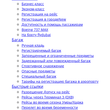
Бизнес-класс
Эконом-класс
Регистрация на рейс
Регистрация в городе
New
Доступность и помощь пассажирам
Boeing 737 MAX
На борту flydubai
Багаж
Ручная кладь
Регистрируемый багаж
Запрещенные и ограниченные предметы
Задержанный или поврежденный багаж
Спортивное снаряжение
Опасные предметы
Специальный багаж
Тарифы на регистрацию багажа в аэропорту
Быстрые ссылки
Разрешение Допуск на рейс
Рейсы через Терминал 3 (DXB)
Рейсы во время сезона Умры/Хаджа
Перелет во время беременности