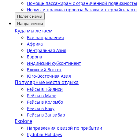
Помощь пассажирам с ограниченной подвижност
Нормы и правила провоза багажа интерлайн-парт
Полет с нами
Направления
Куда мы летаем
Все направления
Африка
Центральная Азия
Европа
Индийский субконтинент
Ближний Восток
Юго-Восточная Азия
Популярные места отдыха
Рейсы в Тбилиси
Рейсы в Мале
Рейсы в Коломбо
Рейсы в Баку
Рейсы в Занзибар
Explore
Направления с визой по прибытии
flydubai Holidays