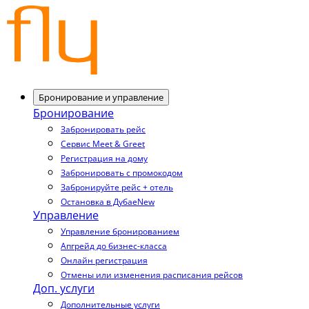
Бронирование и управление
Бронирование
Забронировать рейс
Сервис Meet & Greet
Регистрация на дому
Забронировать с промокодом
Забронируйте рейс + отель
Остановка в Дубае
New
Управление
Управление бронированием
Апгрейд до бизнес-класса
Онлайн регистрация
Отмены или изменения расписания рейсов
Доп. услуги
Дополнительные услуги