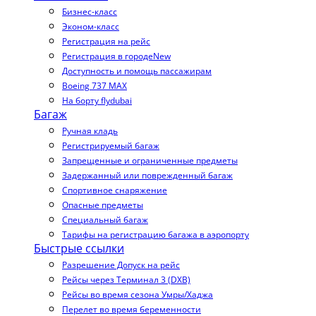
Бизнес-класс
Эконом-класс
Регистрация на рейс
Регистрация в городе
New
Доступность и помощь пассажирам
Boeing 737 MAX
На борту flydubai
Багаж
Ручная кладь
Регистрируемый багаж
Запрещенные и ограниченные предметы
Задержанный или поврежденный багаж
Спортивное снаряжение
Опасные предметы
Специальный багаж
Тарифы на регистрацию багажа в аэропорту
Быстрые ссылки
Разрешение Допуск на рейс
Рейсы через Терминал 3 (DXB)
Рейсы во время сезона Умры/Хаджа
Перелет во время беременности