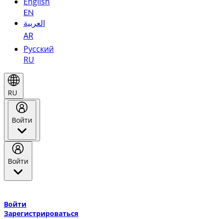
English
EN
العربية
AR
Русский
RU
RU
Войти
Войти
Добро пожаловать в Эмирейтс Skywards, программу лояльнос
авиакомпании Эмирейтс и теперь flydubai.
Войти
Зарегистрироваться