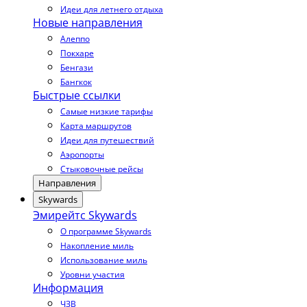
Идеи для летнего отдыха
Новые направления
Алеппо
Покхаре
Бенгази
Бангкок
Быстрые ссылки
Самые низкие тарифы
Карта маршрутов
Идеи для путешествий
Аэропорты
Стыковочные рейсы
Направления
Skywards
Эмирейтс Skywards
О программе Skywards
Накопление миль
Использование миль
Уровни участия
Информация
ЧЗВ