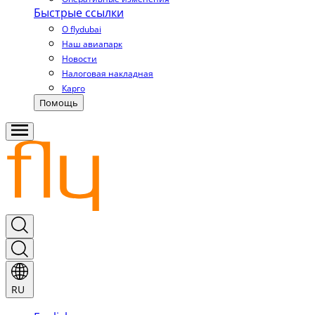
Быстрые ссылки
О flydubai
Наш авиапарк
Новости
Налоговая накладная
Карго
Помощь
RU