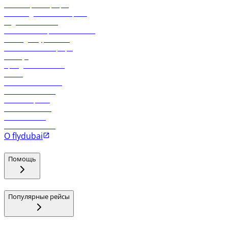
Онлайн-регистрация
Часто задаваемые вопросы
Отдел снабжения
Реклама на бортовой системе
Логин для турагентов
Самые низкие тарифы
Holidays
Аренда автомобиля
Отели
Работа в компании
Рейсы в Тбилиси
Рейсы в Эр-Рияд
Рейсы в Маскат
Рейсы в Мале
Рейсы в Коломбо
О flydubai
Помощь
Популярные рейсы