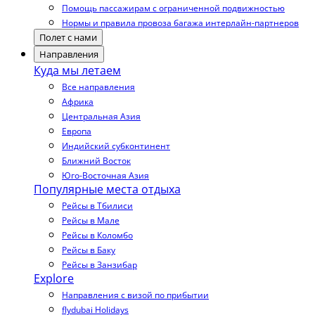
Помощь пассажирам с ограниченной подвижностью
Нормы и правила провоза багажа интерлайн-партнеров
Полет с нами
Направления
Куда мы летаем
Все направления
Африка
Центральная Азия
Европа
Индийский субконтинент
Ближний Восток
Юго-Восточная Азия
Популярные места отдыха
Рейсы в Тбилиси
Рейсы в Мале
Рейсы в Коломбо
Рейсы в Баку
Рейсы в Занзибар
Explore
Направления с визой по прибытии
flydubai Holidays