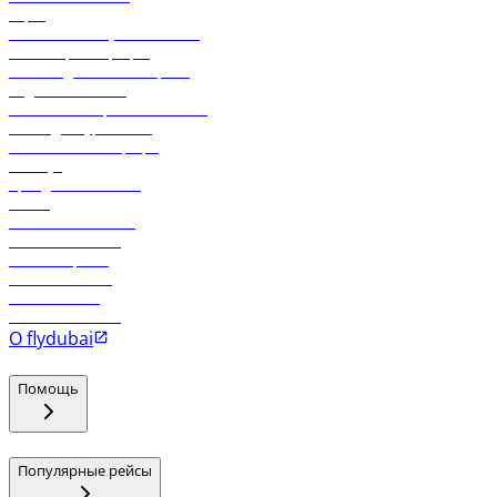
Карго
Экологическая устойчивость
Онлайн-регистрация
Часто задаваемые вопросы
Отдел снабжения
Реклама на бортовой системе
Логин для турагентов
Самые низкие тарифы
Holidays
Аренда автомобиля
Отели
Работа в компании
Рейсы в Тбилиси
Рейсы в Эр-Рияд
Рейсы в Маскат
Рейсы в Мале
Рейсы в Коломбо
О flydubai
Помощь
Популярные рейсы