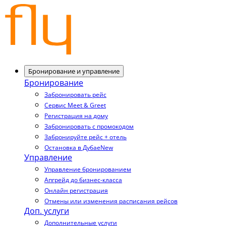
Бронирование и управление
Бронирование
Забронировать рейс
Сервис Meet & Greet
Регистрация на дому
Забронировать с промокодом
Забронируйте рейс + отель
Остановка в Дубае
New
Управление
Управление бронированием
Апгрейд до бизнес-класса
Онлайн регистрация
Отмены или изменения расписания рейсов
Доп. услуги
Дополнительные услуги