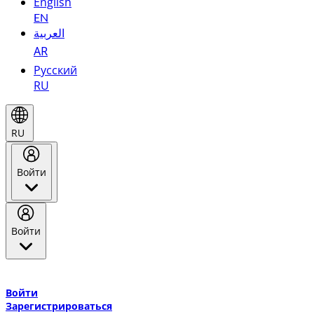
English
EN
العربية
AR
Русский
RU
RU
Войти
Войти
Добро пожаловать в Эмирейтс Skywards, программу лояльнос
авиакомпании Эмирейтс и теперь flydubai.
Войти
Зарегистрироваться