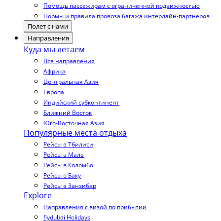
Помощь пассажирам с ограниченной подвижностью
Нормы и правила провоза багажа интерлайн-партнеров
Полет с нами
Направления
Куда мы летаем
Все направления
Африка
Центральная Азия
Европа
Индийский субконтинент
Ближний Восток
Юго-Восточная Азия
Популярные места отдыха
Рейсы в Тбилиси
Рейсы в Мале
Рейсы в Коломбо
Рейсы в Баку
Рейсы в Занзибар
Explore
Направления с визой по прибытии
flydubai Holidays