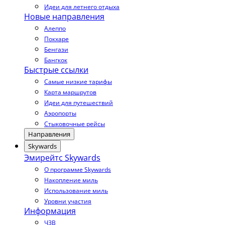
Идеи для летнего отдыха
Новые направления
Алеппо
Покхаре
Бенгази
Бангкок
Быстрые ссылки
Самые низкие тарифы
Карта маршрутов
Идеи для путешествий
Аэропорты
Стыковочные рейсы
Направления
Skywards
Эмирейтс Skywards
О программе Skywards
Накопление миль
Использование миль
Уровни участия
Информация
ЧЗВ