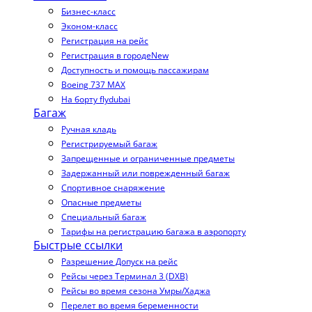
Бизнес-класс
Эконом-класс
Регистрация на рейс
Регистрация в городе
New
Доступность и помощь пассажирам
Boeing 737 MAX
На борту flydubai
Багаж
Ручная кладь
Регистрируемый багаж
Запрещенные и ограниченные предметы
Задержанный или поврежденный багаж
Спортивное снаряжение
Опасные предметы
Специальный багаж
Тарифы на регистрацию багажа в аэропорту
Быстрые ссылки
Разрешение Допуск на рейс
Рейсы через Терминал 3 (DXB)
Рейсы во время сезона Умры/Хаджа
Перелет во время беременности