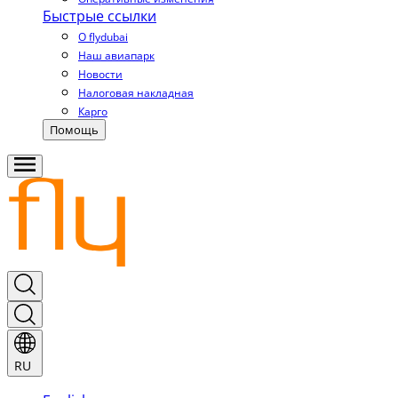
Быстрые ссылки
О flydubai
Наш авиапарк
Новости
Налоговая накладная
Карго
Помощь
RU