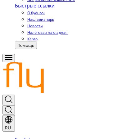
Быстрые ссылки
О flydubai
Наш авиапарк
Новости
Налоговая накладная
Карго
Помощь
RU