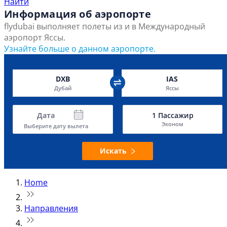
Найти
Информация об аэропорте
flydubai выполняет полеты из и в Международный
аэропорт Яссы.
Узнайте больше о данном аэропорте.
DXB
IAS
Дубай
Яссы
Дата
1
Пассажир
Эконом
Выберите дату вылета
Искать
Home
Направления