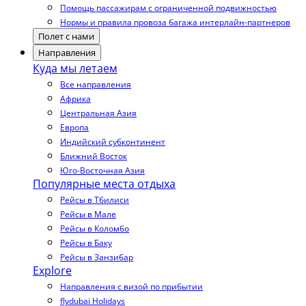
Помощь пассажирам с ограниченной подвижностью
Нормы и правила провоза багажа интерлайн-партнеров
Полет с нами
Направления
Куда мы летаем
Все направления
Африка
Центральная Азия
Европа
Индийский субконтинент
Ближний Восток
Юго-Восточная Азия
Популярные места отдыха
Рейсы в Тбилиси
Рейсы в Мале
Рейсы в Коломбо
Рейсы в Баку
Рейсы в Занзибар
Explore
Направления с визой по прибытии
flydubai Holidays