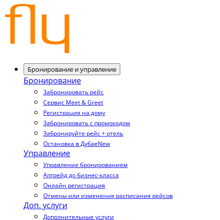
Бронирование и управление
Бронирование
Забронировать рейс
Сервис Meet & Greet
Регистрация на дому
Забронировать с промокодом
Забронируйте рейс + отель
Остановка в Дубае
New
Управление
Управление бронированием
Апгрейд до бизнес-класса
Онлайн регистрация
Отмены или изменения расписания рейсов
Доп. услуги
Дополнительные услуги