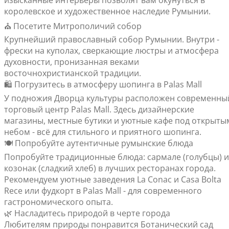
изысканные интерьеры позволят вам окунуться в
королевское и художественное наследие Румынии.
⛪ Посетите Митрополичий собор
Крупнейший православный собор Румынии. Внутри -
фрески на куполах, сверкающие люстры и атмосфера
духовности, пронизанная веками
восточнохристианской традиции.
🛍️ Погрузитесь в атмосферу шопинга в Palas Mall
У подножия Дворца культуры расположен современны
торговый центр Palas Mall. Здесь дизайнерские
магазины, местные бутики и уютные кафе под открыты
небом - всё для стильного и приятного шопинга.
🍽️ Попробуйте аутентичные румынские блюда
Попробуйте традиционные блюда: сармале (голубцы) и
козонак (сладкий хлеб) в лучших ресторанах города.
Рекомендуем уютные заведения La Conac и Casa Bolta
Rece или фудкорт в Palas Mall - для современного
гастрономического опыта.
🌿 Насладитесь природой в черте города
Любителям природы понравится Ботанический сад