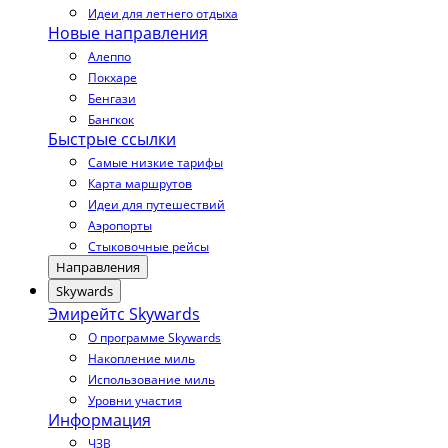
Идеи для летнего отдыха
Новые направления
Алеппо
Покхаре
Бенгази
Бангкок
Быстрые ссылки
Самые низкие тарифы
Карта маршрутов
Идеи для путешествий
Аэропорты
Стыковочные рейсы
Направления
Skywards
Эмирейтс Skywards
О программе Skywards
Накопление миль
Использование миль
Уровни участия
Информация
ЧЗВ