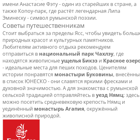
имени Анастасие Фэту - один из старейших в стране, а
также Копоу-парк, где растёт легендарная Липа
Эминеску - символ румынской поэзии.
Советы путешественникам
Стоит выбраться за пределы Ясс, чтобы увидеть больш
природных красот и культурных памятников.
Любителям активного отдыха рекомендуем
отправиться в
национальный парк Чахлэу
, где
находятся живописные
ущелья Бикэз
и
Красное озер
- идеальные места для пеших походов. Ценителям
истории понравятся
монастыри Буковины
, внесённы
в список ЮНЕСКО - они славятся яркими фресками и
духовной значимостью. А для знакомства с румынской
сельской традицией отправляйтесь в
уезд Нямц
: здесь
можно посетить средневековую крепость Нямц и
уединённый
монастырь Агапия
, окружённый
живописной природой.