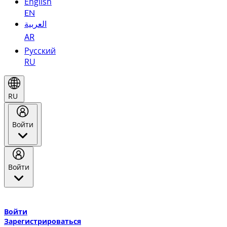
English
EN
العربية
AR
Русский
RU
RU
Войти
Войти
Добро пожаловать в Эмирейтс Skywards, программу лояльнос
авиакомпании Эмирейтс и теперь flydubai.
Войти
Зарегистрироваться