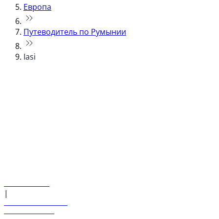
Европа
Путеводитель по Румынии
Iasi
© flydubai 2026. Все права защищены.
Наша политика
|
Условия и положения
+971 600 54 44 45