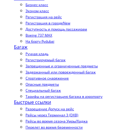
Бизнес-класс
Эконом-класс
Регистрация на рейс
Регистрация в городе
New
Доступность и помощь пассажирам
Boeing 737 MAX
На борту flydubai
Багаж
Ручная кладь
Регистрируемый багаж
Запрещенные и ограниченные предметы
Задержанный или поврежденный багаж
Спортивное снаряжение
Опасные предметы
Специальный багаж
Тарифы на регистрацию багажа в аэропорту
Быстрые ссылки
Разрешение Допуск на рейс
Рейсы через Терминал 3 (DXB)
Рейсы во время сезона Умры/Хаджа
Перелет во время беременности