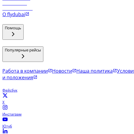
Рейсы в Мале
Рейсы в Коломбо
О flydubai
Помощь
Популярные рейсы
Работа в компании
Новости
Наша политика
Услови
и положения
Фейсбук
X
Инстаграм
Ютуб