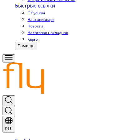
Быстрые ссылки
О flydubai
Наш авиапарк
Новости
Налоговая накладная
Карго
Помощь
RU