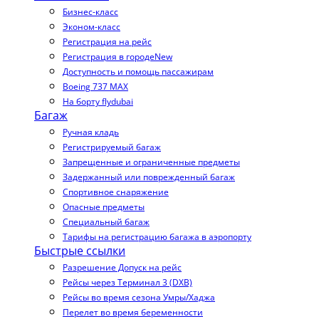
Бизнес-класс
Эконом-класс
Регистрация на рейс
Регистрация в городе
New
Доступность и помощь пассажирам
Boeing 737 MAX
На борту flydubai
Багаж
Ручная кладь
Регистрируемый багаж
Запрещенные и ограниченные предметы
Задержанный или поврежденный багаж
Спортивное снаряжение
Опасные предметы
Специальный багаж
Тарифы на регистрацию багажа в аэропорту
Быстрые ссылки
Разрешение Допуск на рейс
Рейсы через Терминал 3 (DXB)
Рейсы во время сезона Умры/Хаджа
Перелет во время беременности