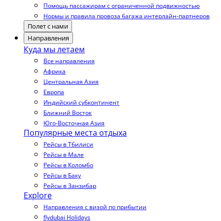
Помощь пассажирам с ограниченной подвижностью
Нормы и правила провоза багажа интерлайн-партнеров
Полет с нами
Направления
Куда мы летаем
Все направления
Африка
Центральная Азия
Европа
Индийский субконтинент
Ближний Восток
Юго-Восточная Азия
Популярные места отдыха
Рейсы в Тбилиси
Рейсы в Мале
Рейсы в Коломбо
Рейсы в Баку
Рейсы в Занзибар
Explore
Направления с визой по прибытии
flydubai Holidays