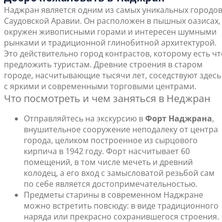
Наджран является одним из самых уникальных городо
Саудовской Аравии. Он расположен в пышных оазисах,
окружен живописными горами и интересен шумными
рынками и традиционной глинобитной архитектурой.
Это действительно город контрастов, которому есть чт
предложить туристам. Древние строения в старом
городе, насчитывающие тысячи лет, соседствуют здесь
с яркими и современными торговыми центрами.
Что посмотреть и чем заняться в Неджран
Отправляйтесь на экскурсию в
Форт Наджрана
,
внушительное сооружение неподалеку от центра
города, целиком построенное из сырцового
кирпича в 1942 году. Форт насчитывает 60
помещений, в том числе мечеть и древний
колодец, а его вход с замысловатой резьбой сам
по себе является достопримечательностью.
Предметы старины в современном Наджране
можно встретить повсюду: в виде традиционного
наряда или прекрасно сохранившегося строения.