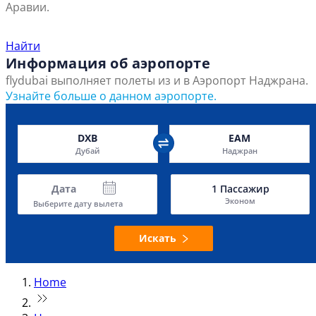
Аравии.
Найти ближайший офис продаж
Найти
Информация об аэропорте
flydubai выполняет полеты из и в Аэропорт Наджрана.
Узнайте больше о данном аэропорте.
DXB
EAM
Дубай
Наджран
Дата
1
Пассажир
Эконом
Выберите дату вылета
Искать
Home