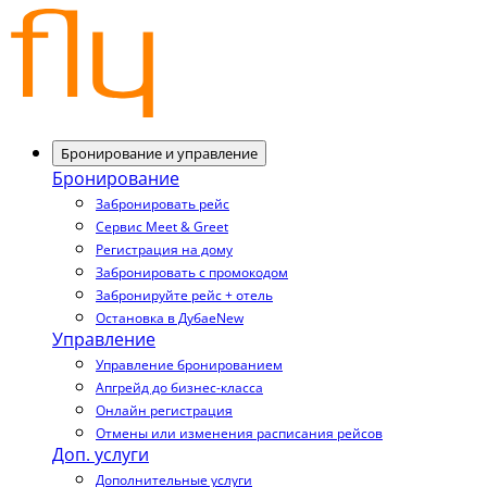
Бронирование и управление
Бронирование
Забронировать рейс
Сервис Meet & Greet
Регистрация на дому
Забронировать с промокодом
Забронируйте рейс + отель
Остановка в Дубае
New
Управление
Управление бронированием
Апгрейд до бизнес-класса
Онлайн регистрация
Отмены или изменения расписания рейсов
Доп. услуги
Дополнительные услуги