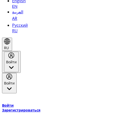
English
EN
العربية
AR
Русский
RU
RU
Войти
Войти
Добро пожаловать в Эмирейтс Skywards, программу лояльнос
авиакомпании Эмирейтс и теперь flydubai.
Войти
Зарегистрироваться