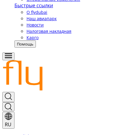
Быстрые ссылки
О flydubai
Наш авиапарк
Новости
Налоговая накладная
Карго
Помощь
RU