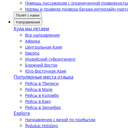
Помощь пассажирам с ограниченной подвижност
Нормы и правила провоза багажа интерлайн-парт
Полет с нами
Направления
Куда мы летаем
Все направления
Африка
Центральная Азия
Европа
Индийский субконтинент
Ближний Восток
Юго-Восточная Азия
Популярные места отдыха
Рейсы в Тбилиси
Рейсы в Мале
Рейсы в Коломбо
Рейсы в Баку
Рейсы в Занзибар
Explore
Направления с визой по прибытии
flydubai Holidays