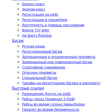
Бизнес-класс
Эконом-класс
Регистрация на рейс
Регистрация в городе
New
Доступность и помощь пассажирам
Boeing 737 MAX
На борту flydubai
Багаж
Ручная кладь
Регистрируемый багаж
Запрещенные и ограниченные предметы
Задержанный или поврежденный багаж
Спортивное снаряжение
Опасные предметы
Специальный багаж
Тарифы на регистрацию багажа в аэропорту
Быстрые ссылки
Разрешение Допуск на рейс
Рейсы через Терминал 3 (DXB)
Рейсы во время сезона Умры/Хаджа
Перелет во время беременности