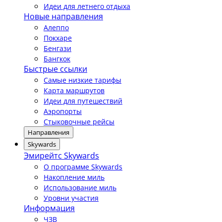
Идеи для летнего отдыха
Новые направления
Алеппо
Покхаре
Бенгази
Бангкок
Быстрые ссылки
Самые низкие тарифы
Карта маршрутов
Идеи для путешествий
Аэропорты
Стыковочные рейсы
Направления
Skywards
Эмирейтс Skywards
О программе Skywards
Накопление миль
Использование миль
Уровни участия
Информация
ЧЗВ