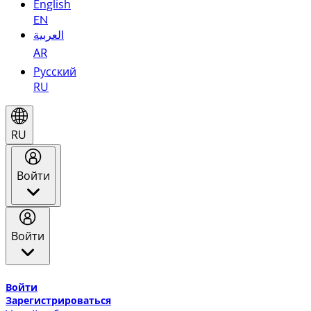
English
EN
العربية
AR
Русский
RU
RU
Войти
Войти
Добро пожаловать в Эмирейтс Skywards, программу лоя
Войти
Зарегистрироваться