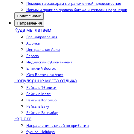
Помощь пассажирам с ограниченной подвижностью
Нормы и правила провоза багажа интерлайн-партнеров
Полет с нами
Направления
Куда мы летаем
Все направления
Африка
Центральная Азия
Европа
Индийский субконтинент
Ближний Восток
Юго-Восточная Азия
Популярные места отдыха
Рейсы в Тбилиси
Рейсы в Мале
Рейсы в Коломбо
Рейсы в Баку
Рейсы в Занзибар
Explore
Направления с визой по прибытии
flydubai Holidays