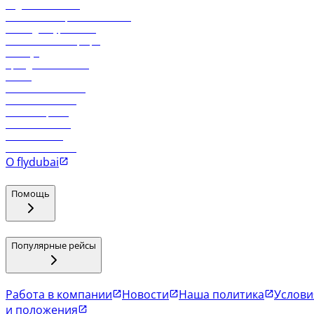
Отдел снабжения
Реклама на бортовой системе
Логин для турагентов
Самые низкие тарифы
Holidays
Аренда автомобиля
Отели
Работа в компании
Рейсы в Тбилиси
Рейсы в Эр-Рияд
Рейсы в Маскат
Рейсы в Мале
Рейсы в Коломбо
О flydubai
Помощь
Популярные рейсы
Работа в компании
Новости
Наша политика
Услови
и положения