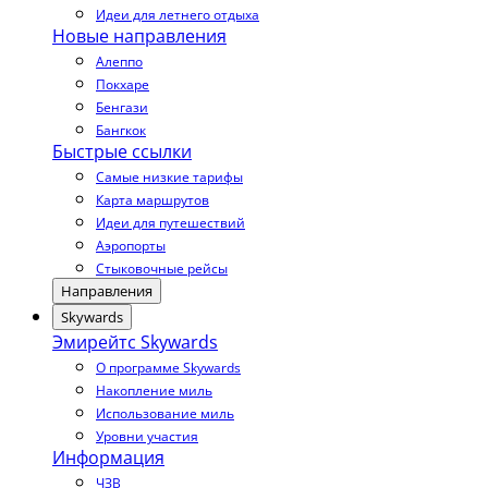
Идеи для летнего отдыха
Новые направления
Алеппо
Покхаре
Бенгази
Бангкок
Быстрые ссылки
Самые низкие тарифы
Карта маршрутов
Идеи для путешествий
Аэропорты
Стыковочные рейсы
Направления
Skywards
Эмирейтс Skywards
О программе Skywards
Накопление миль
Использование миль
Уровни участия
Информация
ЧЗВ