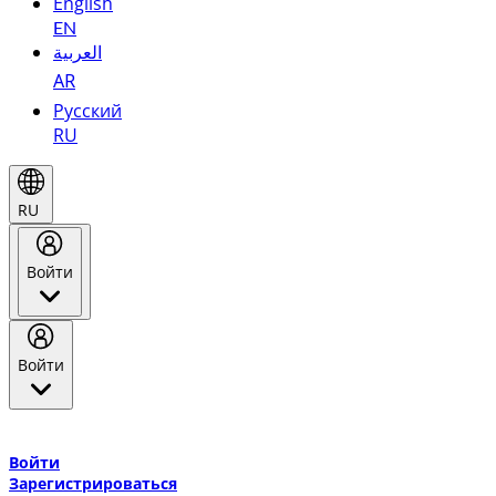
English
EN
العربية
AR
Русский
RU
RU
Войти
Войти
Добро пожаловать в Эмирейтс Skywards, программу лояльнос
авиакомпании Эмирейтс и теперь flydubai.
Войти
Зарегистрироваться