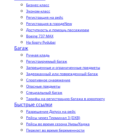
Бизнес-класс
Эконом-класс
Регистрация на рейс
Регистрация в городе
New
Доступность и помощь пассажирам
Boeing 737 MAX
На борту flydubai
Багаж
Ручная кладь
Регистрируемый багаж
Запрещенные и ограниченные предметы
Задержанный или поврежденный багаж
Спортивное снаряжение
Опасные предметы
Специальный багаж
Тарифы на регистрацию багажа в аэропорту
Быстрые ссылки
Разрешение Допуск на рейс
Рейсы через Терминал 3 (DXB)
Рейсы во время сезона Умры/Хаджа
Перелет во время беременности