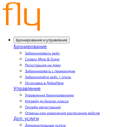
Бронирование и управление
Бронирование
Забронировать рейс
Сервис Meet & Greet
Регистрация на дому
Забронировать с промокодом
Забронируйте рейс + отель
Остановка в Дубае
New
Управление
Управление бронированием
Апгрейд до бизнес-класса
Онлайн регистрация
Отмены или изменения расписания рейсов
Доп. услуги
Дополнительные услуги