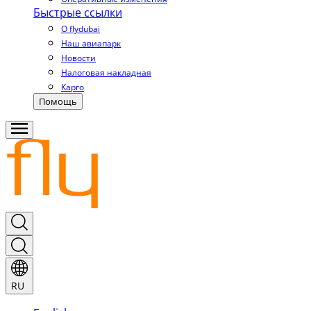
Быстрые ссылки
О flydubai
Наш авиапарк
Новости
Налоговая накладная
Карго
Помощь
RU