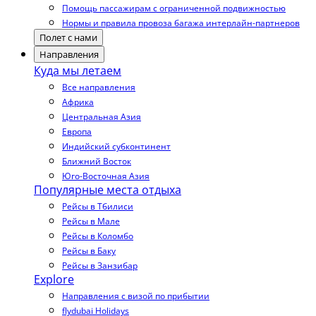
Помощь пассажирам с ограниченной подвижностью
Нормы и правила провоза багажа интерлайн-партнеров
Полет с нами
Направления
Куда мы летаем
Все направления
Африка
Центральная Азия
Европа
Индийский субконтинент
Ближний Восток
Юго-Восточная Азия
Популярные места отдыха
Рейсы в Тбилиси
Рейсы в Мале
Рейсы в Коломбо
Рейсы в Баку
Рейсы в Занзибар
Explore
Направления с визой по прибытии
flydubai Holidays