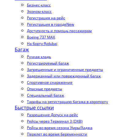
Бизнес-класс
Эконом-класс
Регистрация на рейс
Регистрация в городе
New
Доступность и помощь пассажирам
Boeing 737 MAX
На борту flydubai
Багаж
Ручная кладь
Регистрируемый багаж
Запрещенные и ограниченные предметы
Задержанный или поврежденный багаж
Спортивное снаряжение
Опасные предметы
Специальный багаж
Тарифы на регистрацию багажа в аэропорту
Быстрые ссылки
Разрешение Допуск на рейс
Рейсы через Терминал 3 (DXB)
Рейсы во время сезона Умры/Хаджа
Перелет во время беременности