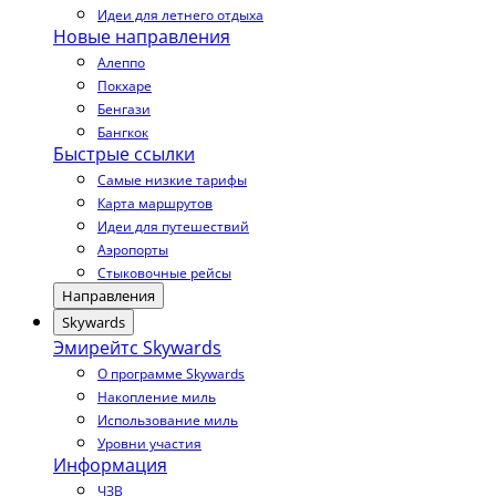
Идеи для летнего отдыха
Новые направления
Алеппо
Покхаре
Бенгази
Бангкок
Быстрые ссылки
Самые низкие тарифы
Карта маршрутов
Идеи для путешествий
Аэропорты
Стыковочные рейсы
Направления
Skywards
Эмирейтс Skywards
О программе Skywards
Накопление миль
Использование миль
Уровни участия
Информация
ЧЗВ