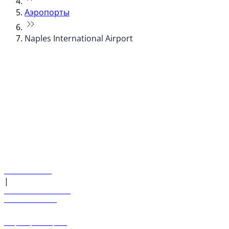
Аэропорты
Naples International Airport
© flydubai 2026. Все права защищены.
Наша политика
|
Условия и положения
+971 600 54 44 45
Забронировать рейс