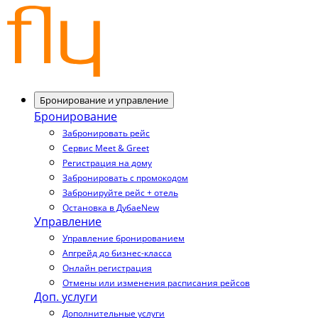
Бронирование и управление
Бронирование
Забронировать рейс
Сервис Meet & Greet
Регистрация на дому
Забронировать с промокодом
Забронируйте рейс + отель
Остановка в Дубае
New
Управление
Управление бронированием
Апгрейд до бизнес-класса
Онлайн регистрация
Отмены или изменения расписания рейсов
Доп. услуги
Дополнительные услуги