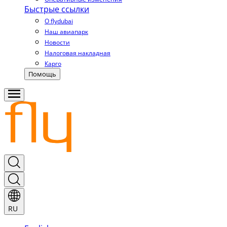
Быстрые ссылки
О flydubai
Наш авиапарк
Новости
Налоговая накладная
Карго
Помощь
RU