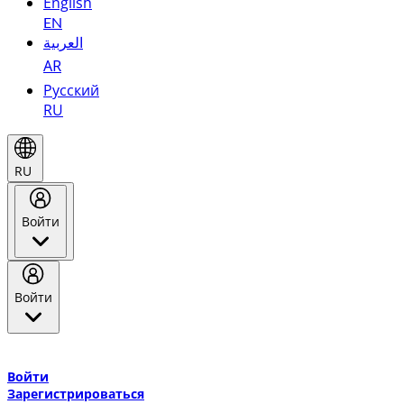
English
EN
العربية
AR
Русский
RU
RU
Войти
Войти
Добро пожаловать в Эмирейтс Skywards, программу лояльнос
авиакомпании Эмирейтс и теперь flydubai.
Войти
Зарегистрироваться