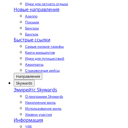
Идеи для летнего отдыха
Новые направления
Алеппо
Покхаре
Бенгази
Бангкок
Быстрые ссылки
Самые низкие тарифы
Карта маршрутов
Идеи для путешествий
Аэропорты
Стыковочные рейсы
Направления
Skywards
Эмирейтс Skywards
О программе Skywards
Накопление миль
Использование миль
Уровни участия
Информация
ЧЗВ