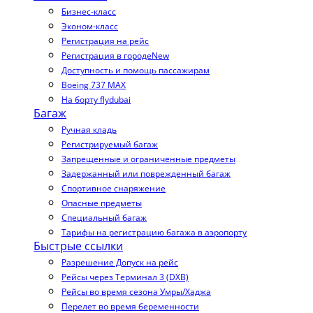
Бизнес-класс
Эконом-класс
Регистрация на рейс
Регистрация в городе
New
Доступность и помощь пассажирам
Boeing 737 MAX
На борту flydubai
Багаж
Ручная кладь
Регистрируемый багаж
Запрещенные и ограниченные предметы
Задержанный или поврежденный багаж
Спортивное снаряжение
Опасные предметы
Специальный багаж
Тарифы на регистрацию багажа в аэропорту
Быстрые ссылки
Разрешение Допуск на рейс
Рейсы через Терминал 3 (DXB)
Рейсы во время сезона Умры/Хаджа
Перелет во время беременности