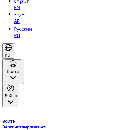
English
EN
العربية
AR
Русский
RU
RU
Войти
Войти
Добро пожаловать в Эмирейтс Skywards, программу лояльнос
авиакомпании Эмирейтс и теперь flydubai.
Войти
Зарегистрироваться