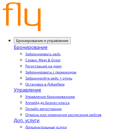
Бронирование и управление
Бронирование
Забронировать рейс
Сервис Meet & Greet
Регистрация на дому
Забронировать с промокодом
Забронируйте рейс + отель
Остановка в Дубае
New
Управление
Управление бронированием
Апгрейд до бизнес-класса
Онлайн регистрация
Отмены или изменения расписания рейсов
Доп. услуги
Дополнительные услуги