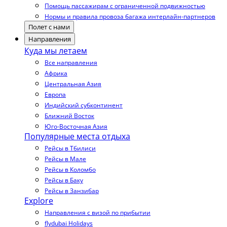
Помощь пассажирам с ограниченной подвижностью
Нормы и правила провоза багажа интерлайн-партнеров
Полет с нами
Направления
Куда мы летаем
Все направления
Африка
Центральная Азия
Европа
Индийский субконтинент
Ближний Восток
Юго-Восточная Азия
Популярные места отдыха
Рейсы в Тбилиси
Рейсы в Мале
Рейсы в Коломбо
Рейсы в Баку
Рейсы в Занзибар
Explore
Направления с визой по прибытии
flydubai Holidays