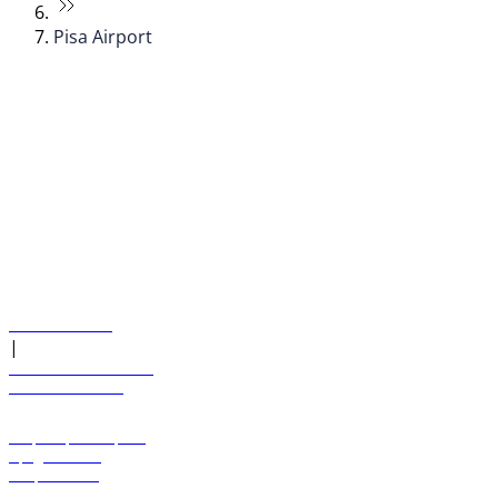
Pisa Airport
© flydubai 2026. Все права защищены.
Наша политика
|
Условия и положения
+971 600 54 44 45
Забронировать рейс
Предложения
Направления
Багаж