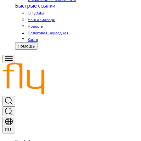
Быстрые ссылки
О flydubai
Наш авиапарк
Новости
Налоговая накладная
Карго
Помощь
RU