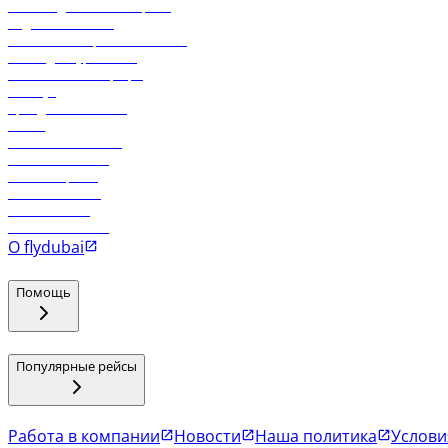
Часто задаваемые вопросы
Отдел снабжения
Реклама на бортовой системе
Логин для турагентов
Самые низкие тарифы
Holidays
Аренда автомобиля
Отели
Работа в компании
Рейсы в Тбилиси
Рейсы в Эр-Рияд
Рейсы в Маскат
Рейсы в Мале
Рейсы в Коломбо
О flydubai
Помощь
Популярные рейсы
Работа в компании
Новости
Наша политика
Услови