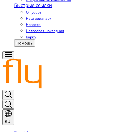
Быстрые ссылки
О flydubai
Наш авиапарк
Новости
Налоговая накладная
Карго
Помощь
RU