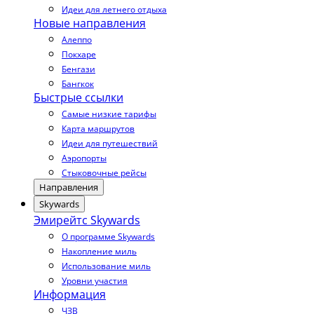
Идеи для летнего отдыха
Новые направления
Алеппо
Покхаре
Бенгази
Бангкок
Быстрые ссылки
Самые низкие тарифы
Карта маршрутов
Идеи для путешествий
Аэропорты
Стыковочные рейсы
Направления
Skywards
Эмирейтс Skywards
О программе Skywards
Накопление миль
Использование миль
Уровни участия
Информация
ЧЗВ