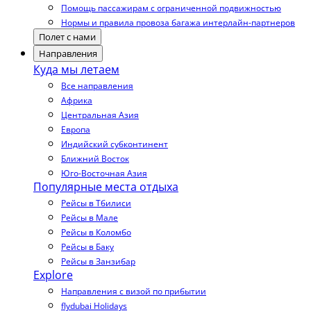
Помощь пассажирам с ограниченной подвижностью
Нормы и правила провоза багажа интерлайн-партнеров
Полет с нами
Направления
Куда мы летаем
Все направления
Африка
Центральная Азия
Европа
Индийский субконтинент
Ближний Восток
Юго-Восточная Азия
Популярные места отдыха
Рейсы в Тбилиси
Рейсы в Мале
Рейсы в Коломбо
Рейсы в Баку
Рейсы в Занзибар
Explore
Направления с визой по прибытии
flydubai Holidays