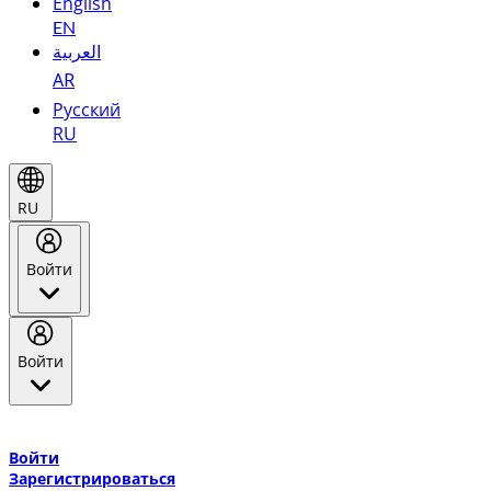
English
EN
العربية
AR
Русский
RU
RU
Войти
Войти
Добро пожаловать в Эмирейтс Skywards, программу лояльнос
авиакомпании Эмирейтс и теперь flydubai.
Войти
Зарегистрироваться