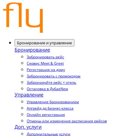
Бронирование и управление
Бронирование
Забронировать рейс
Сервис Meet & Greet
Регистрация на дому
Забронировать с промокодом
Забронируйте рейс + отель
Остановка в Дубае
New
Управление
Управление бронированием
Апгрейд до бизнес-класса
Онлайн регистрация
Отмены или изменения расписания рейсов
Доп. услуги
Дополнительные услуги