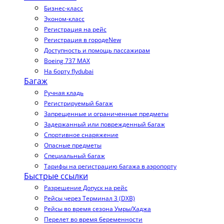
Бизнес-класс
Эконом-класс
Регистрация на рейс
Регистрация в городе
New
Доступность и помощь пассажирам
Boeing 737 MAX
На борту flydubai
Багаж
Ручная кладь
Регистрируемый багаж
Запрещенные и ограниченные предметы
Задержанный или поврежденный багаж
Спортивное снаряжение
Опасные предметы
Специальный багаж
Тарифы на регистрацию багажа в аэропорту
Быстрые ссылки
Разрешение Допуск на рейс
Рейсы через Терминал 3 (DXB)
Рейсы во время сезона Умры/Хаджа
Перелет во время беременности