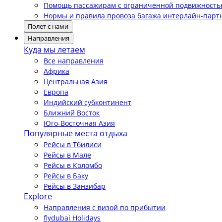
Помощь пассажирам с ограниченной подвижност
Нормы и правила провоза багажа интерлайн-парт
Полет с нами
Направления
Куда мы летаем
Все направления
Африка
Центральная Азия
Европа
Индийский субконтинент
Ближний Восток
Юго-Восточная Азия
Популярные места отдыха
Рейсы в Тбилиси
Рейсы в Мале
Рейсы в Коломбо
Рейсы в Баку
Рейсы в Занзибар
Explore
Направления с визой по прибытии
flydubai Holidays