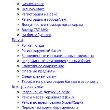
Бизнес-класс
Эконом-класс
Регистрация на рейс
Регистрация в городе
New
Доступность и помощь пассажирам
Boeing 737 MAX
На борту flydubai
Багаж
Ручная кладь
Регистрируемый багаж
Запрещенные и ограниченные предметы
Задержанный или поврежденный багаж
Спортивное снаряжение
Опасные предметы
Специальный багаж
Тарифы на регистрацию багажа в аэропорту
Быстрые ссылки
Разрешение Допуск на рейс
Рейсы через Терминал 3 (DXB)
Рейсы во время сезона Умры/Хаджа
Перелет во время беременности