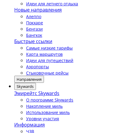
Идеи для летнего отдыха
Новые направления
Алеппо
Покхаре
Бенгази
Бангкок
Быстрые ссылки
Самые низкие тарифы
Карта маршрутов
Идеи для путешествий
Аэропорты
Стыковочные рейсы
Направления
Skywards
Эмирейтс Skywards
О программе Skywards
Накопление миль
Использование миль
Уровни участия
Информация
ЧЗВ