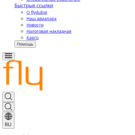
Быстрые ссылки
О flydubai
Наш авиапарк
Новости
Налоговая накладная
Карго
Помощь
RU