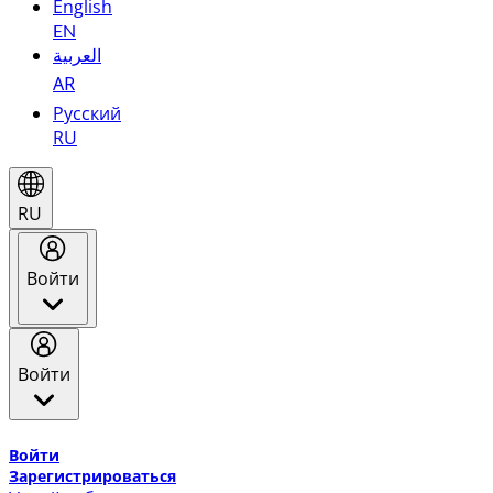
English
EN
العربية
AR
Русский
RU
RU
Войти
Войти
Добро пожаловать в Эмирейтс Skywards, программу лоя
Войти
Зарегистрироваться