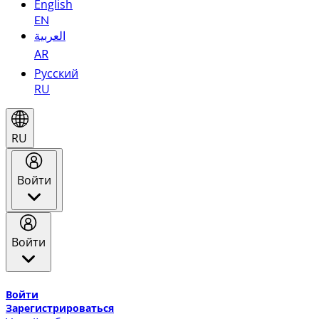
English
EN
العربية
AR
Русский
RU
RU
Войти
Войти
Добро пожаловать в Эмирейтс Skywards, программу лоя
Войти
Зарегистрироваться