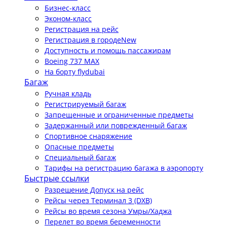
Бизнес-класс
Эконом-класс
Регистрация на рейс
Регистрация в городе
New
Доступность и помощь пассажирам
Boeing 737 MAX
На борту flydubai
Багаж
Ручная кладь
Регистрируемый багаж
Запрещенные и ограниченные предметы
Задержанный или поврежденный багаж
Спортивное снаряжение
Опасные предметы
Специальный багаж
Тарифы на регистрацию багажа в аэропорту
Быстрые ссылки
Разрешение Допуск на рейс
Рейсы через Терминал 3 (DXB)
Рейсы во время сезона Умры/Хаджа
Перелет во время беременности