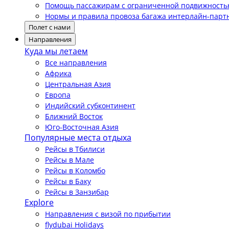
Помощь пассажирам с ограниченной подвижност
Нормы и правила провоза багажа интерлайн-парт
Полет с нами
Направления
Куда мы летаем
Все направления
Африка
Центральная Азия
Европа
Индийский субконтинент
Ближний Восток
Юго-Восточная Азия
Популярные места отдыха
Рейсы в Тбилиси
Рейсы в Мале
Рейсы в Коломбо
Рейсы в Баку
Рейсы в Занзибар
Explore
Направления с визой по прибытии
flydubai Holidays