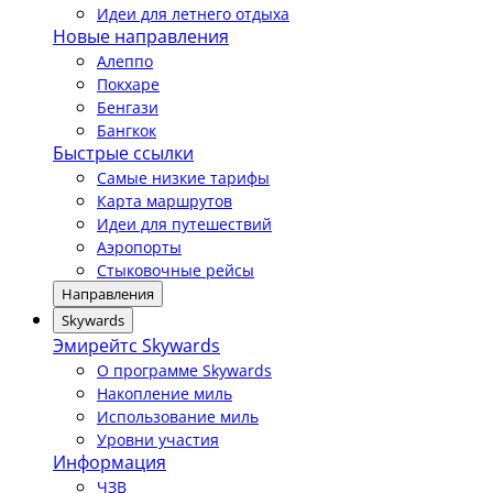
Идеи для летнего отдыха
Новые направления
Алеппо
Покхаре
Бенгази
Бангкок
Быстрые ссылки
Самые низкие тарифы
Карта маршрутов
Идеи для путешествий
Аэропорты
Стыковочные рейсы
Направления
Skywards
Эмирейтс Skywards
О программе Skywards
Накопление миль
Использование миль
Уровни участия
Информация
ЧЗВ