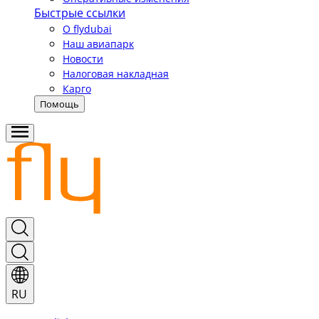
Быстрые ссылки
О flydubai
Наш авиапарк
Новости
Налоговая накладная
Карго
Помощь
RU