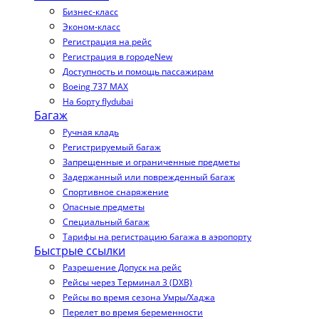
Бизнес-класс
Эконом-класс
Регистрация на рейс
Регистрация в городе
New
Доступность и помощь пассажирам
Boeing 737 MAX
На борту flydubai
Багаж
Ручная кладь
Регистрируемый багаж
Запрещенные и ограниченные предметы
Задержанный или поврежденный багаж
Спортивное снаряжение
Опасные предметы
Специальный багаж
Тарифы на регистрацию багажа в аэропорту
Быстрые ссылки
Разрешение Допуск на рейс
Рейсы через Терминал 3 (DXB)
Рейсы во время сезона Умры/Хаджа
Перелет во время беременности