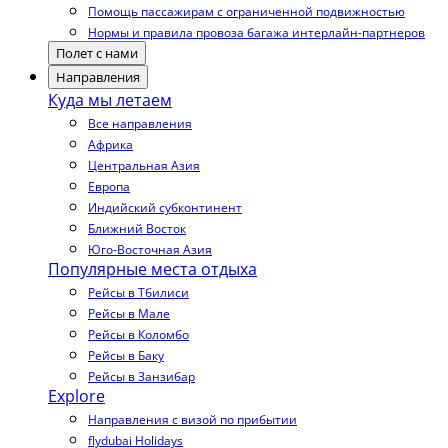
Помощь пассажирам с ограниченной подвижностью
Нормы и правила провоза багажа интерлайн-партнеров
Полет с нами
Направления
Куда мы летаем
Все направления
Африка
Центральная Азия
Европа
Индийский субконтинент
Ближний Восток
Юго-Восточная Азия
Популярные места отдыха
Рейсы в Тбилиси
Рейсы в Мале
Рейсы в Коломбо
Рейсы в Баку
Рейсы в Занзибар
Explore
Направления с визой по прибытии
flydubai Holidays