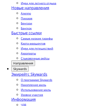
Идеи для летнего отдыха
Новые направления
Алеппо
Покхаре
Бенгази
Бангкок
Быстрые ссылки
Самые низкие тарифы
Карта маршрутов
Идеи для путешествий
Аэропорты
Стыковочные рейсы
Направления
Skywards
Эмирейтс Skywards
О программе Skywards
Накопление миль
Использование миль
Уровни участия
Информация
ЧЗВ