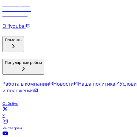
Рейсы в Эр-Рияд
Рейсы в Маскат
Рейсы в Мале
Рейсы в Коломбо
О flydubai
Помощь
Популярные рейсы
Работа в компании
Новости
Наша политика
Услови
и положения
Фейсбук
X
Инстаграм