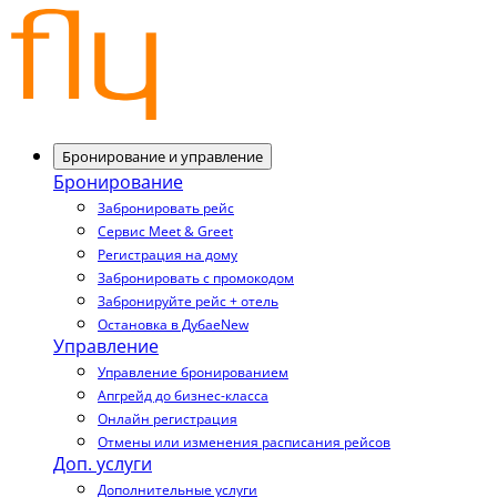
Бронирование и управление
Бронирование
Забронировать рейс
Сервис Meet & Greet
Регистрация на дому
Забронировать с промокодом
Забронируйте рейс + отель
Остановка в Дубае
New
Управление
Управление бронированием
Апгрейд до бизнес-класса
Онлайн регистрация
Отмены или изменения расписания рейсов
Доп. услуги
Дополнительные услуги