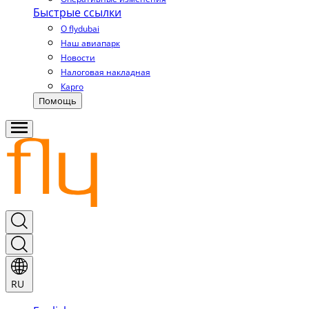
Быстрые ссылки
О flydubai
Наш авиапарк
Новости
Налоговая накладная
Карго
Помощь
RU