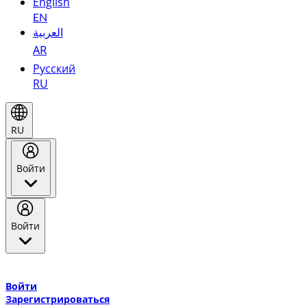
English
EN
العربية
AR
Русский
RU
RU
Войти
Войти
Добро пожаловать в Эмирейтс Skywards, программу лояльнос
авиакомпании Эмирейтс и теперь flydubai.
Войти
Зарегистрироваться