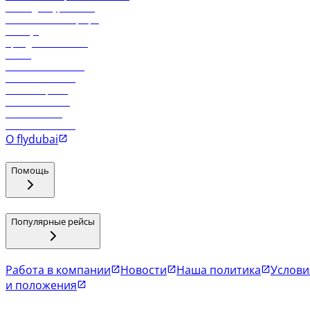
Логин для турагентов
Самые низкие тарифы
Holidays
Аренда автомобиля
Отели
Работа в компании
Рейсы в Тбилиси
Рейсы в Эр-Рияд
Рейсы в Маскат
Рейсы в Мале
Рейсы в Коломбо
О flydubai
Помощь
Популярные рейсы
Работа в компании
Новости
Наша политика
Услови
и положения