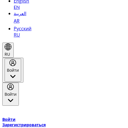
English
EN
العربية
AR
Русский
RU
RU
Войти
Войти
Добро пожаловать в Эмирейтс Skywards, программу лояльнос
авиакомпании Эмирейтс и теперь flydubai.
Войти
Зарегистрироваться