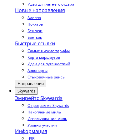
Идеи для летнего отдыха
Новые направления
Алеппо
Покхаре
Бенгази
Бангкок
Быстрые ссылки
Самые низкие тарифы
Карта маршрутов
Идеи для путешествий
Аэропорты
Стыковочные рейсы
Направления
Skywards
Эмирейтс Skywards
О программе Skywards
Накопление миль
Использование миль
Уровни участия
Информация
ЧЗВ