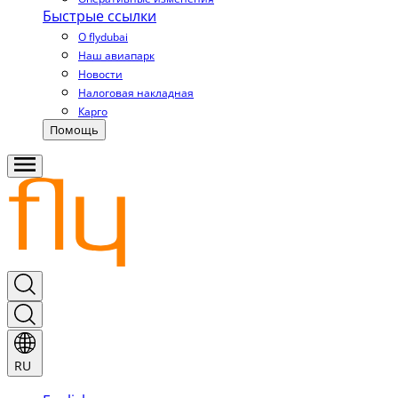
Быстрые ссылки
О flydubai
Наш авиапарк
Новости
Налоговая накладная
Карго
Помощь
RU