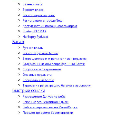
Бизнес-класс
Эконом-класс
Регистрация на рейс
Регистрация в городе
New
Доступность и помощь пассажирам
Boeing 737 MAX
На борту flydubai
Багаж
Ручная кладь
Регистрируемый багаж
Запрещенные и ограниченные предметы
Задержанный или поврежденный багаж
Спортивное снаряжение
Опасные предметы
Специальный багаж
Тарифы на регистрацию багажа в аэропорту
Быстрые ссылки
Разрешение Допуск на рейс
Рейсы через Терминал 3 (DXB)
Рейсы во время сезона Умры/Хаджа
Перелет во время беременности