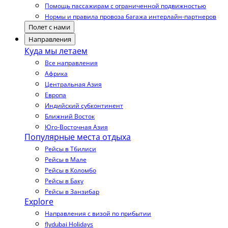
Помощь пассажирам с ограниченной подвижностью
Нормы и правила провоза багажа интерлайн-партнеров
Полет с нами
Направления
Куда мы летаем
Все направления
Африка
Центральная Азия
Европа
Индийский субконтинент
Ближний Восток
Юго-Восточная Азия
Популярные места отдыха
Рейсы в Тбилиси
Рейсы в Мале
Рейсы в Коломбо
Рейсы в Баку
Рейсы в Занзибар
Explore
Направления с визой по прибытии
flydubai Holidays