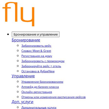
Бронирование и управление
Бронирование
Забронировать рейс
Сервис Meet & Greet
Регистрация на дому
Забронировать с промокодом
Забронируйте рейс + отель
Остановка в Дубае
New
Управление
Управление бронированием
Апгрейд до бизнес-класса
Онлайн регистрация
Отмены или изменения расписания рейсов
Доп. услуги
Дополнительные услуги