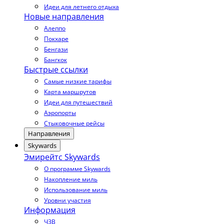
Идеи для летнего отдыха
Новые направления
Алеппо
Покхаре
Бенгази
Бангкок
Быстрые ссылки
Самые низкие тарифы
Карта маршрутов
Идеи для путешествий
Аэропорты
Стыковочные рейсы
Направления
Skywards
Эмирейтс Skywards
О программе Skywards
Накопление миль
Использование миль
Уровни участия
Информация
ЧЗВ