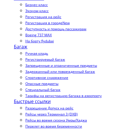
Бизнес-класс
Эконом-класс
Регистрация на рейс
Регистрация в городе
New
Доступность и помощь пассажирам
Boeing 737 MAX
На борту flydubai
Багаж
Ручная кладь
Регистрируемый багаж
Запрещенные и ограниченные предметы
Задержанный или поврежденный багаж
Спортивное снаряжение
Опасные предметы
Специальный багаж
Тарифы на регистрацию багажа в аэропорту
Быстрые ссылки
Разрешение Допуск на рейс
Рейсы через Терминал 3 (DXB)
Рейсы во время сезона Умры/Хаджа
Перелет во время беременности