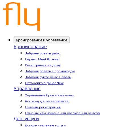
Бронирование и управление
Бронирование
Забронировать рейс
Сервис Meet & Greet
Регистрация на дому
Забронировать с промокодом
Забронируйте рейс + отель
Остановка в Дубае
New
Управление
Управление бронированием
Апгрейд до бизнес-класса
Онлайн регистрация
Отмены или изменения расписания рейсов
Доп. услуги
Дополнительные услуги