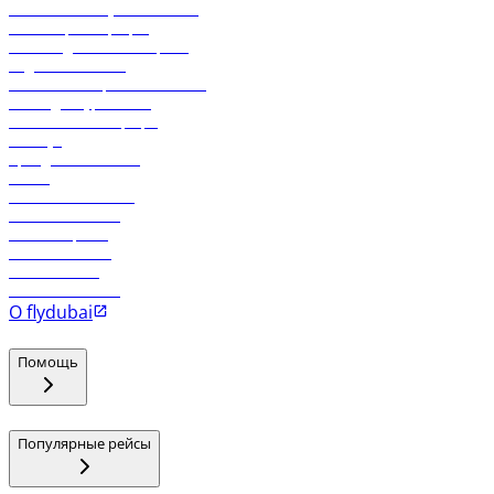
Экологическая устойчивость
Онлайн-регистрация
Часто задаваемые вопросы
Отдел снабжения
Реклама на бортовой системе
Логин для турагентов
Самые низкие тарифы
Holidays
Аренда автомобиля
Отели
Работа в компании
Рейсы в Тбилиси
Рейсы в Эр-Рияд
Рейсы в Маскат
Рейсы в Мале
Рейсы в Коломбо
О flydubai
Помощь
Популярные рейсы