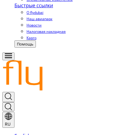
Быстрые ссылки
О flydubai
Наш авиапарк
Новости
Налоговая накладная
Карго
Помощь
RU