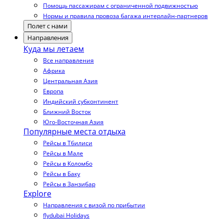
Помощь пассажирам с ограниченной подвижностью
Нормы и правила провоза багажа интерлайн-партнеров
Полет с нами
Направления
Куда мы летаем
Все направления
Африка
Центральная Азия
Европа
Индийский субконтинент
Ближний Восток
Юго-Восточная Азия
Популярные места отдыха
Рейсы в Тбилиси
Рейсы в Мале
Рейсы в Коломбо
Рейсы в Баку
Рейсы в Занзибар
Explore
Направления с визой по прибытии
flydubai Holidays