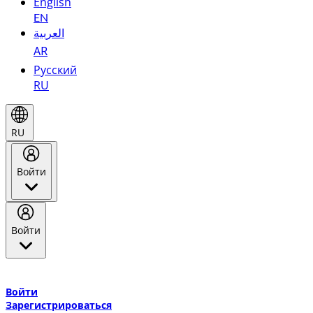
English
EN
العربية
AR
Русский
RU
RU
Войти
Войти
Добро пожаловать в Эмирейтс Skywards, программу лояльнос
авиакомпании Эмирейтс и теперь flydubai.
Войти
Зарегистрироваться