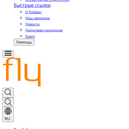
Быстрые ссылки
О flydubai
Наш авиапарк
Новости
Налоговая накладная
Карго
Помощь
RU