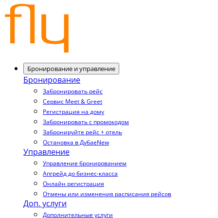
Бронирование и управление
Бронирование
Забронировать рейс
Сервис Meet & Greet
Регистрация на дому
Забронировать с промокодом
Забронируйте рейс + отель
Остановка в Дубае
New
Управление
Управление бронированием
Апгрейд до бизнес-класса
Онлайн регистрация
Отмены или изменения расписания рейсов
Доп. услуги
Дополнительные услуги