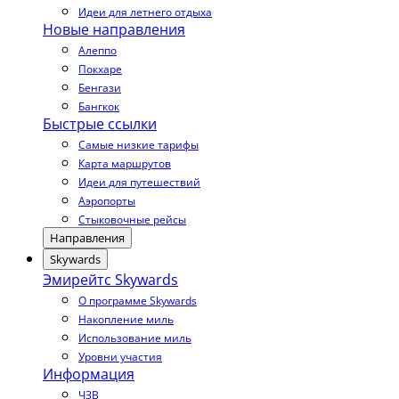
Идеи для летнего отдыха
Новые направления
Алеппо
Покхаре
Бенгази
Бангкок
Быстрые ссылки
Самые низкие тарифы
Карта маршрутов
Идеи для путешествий
Аэропорты
Стыковочные рейсы
Направления
Skywards
Эмирейтс Skywards
О программе Skywards
Накопление миль
Использование миль
Уровни участия
Информация
ЧЗВ