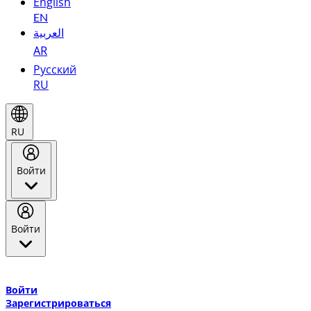
English
EN
العربية
AR
Русский
RU
RU
Войти
Войти
Добро пожаловать в Эмирейтс Skywards, программу лояльнос
авиакомпании Эмирейтс и теперь flydubai.
Войти
Зарегистрироваться