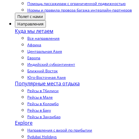
Помощь пассажирам с ограниченной подвижностью
Нормы и правила провоза багажа интерлайн-партнеров
Полет с нами
Направления
Куда мы летаем
Все направления
Африка
Центральная Азия
Европа
Индийский субконтинент
Ближний Восток
Юго-Восточная Азия
Популярные места отдыха
Рейсы в Тбилиси
Рейсы в Мале
Рейсы в Коломбо
Рейсы в Баку
Рейсы в Занзибар
Explore
Направления с визой по прибытии
flydubai Holidays