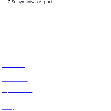
Sulaymaniyah Airport
© flydubai 2026. Все права защищены.
Наша политика
|
Условия и положения
+971 600 54 44 45
Забронировать рейс
Предложения
Направления
Багаж
Помощь