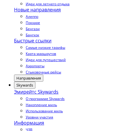
Идеи для летнего отдыха
Новые направления
Алеппо
Покхаре
Бенгази
Бангкок
Быстрые ссылки
Самые низкие тарифы
Карта маршрутов
Идеи для путешествий
Аэропорты
Стыковочные рейсы
Направления
Skywards
Эмирейтс Skywards
О программе Skywards
Накопление миль
Использование миль
Уровни участия
Информация
ЧЗВ