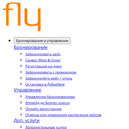
Бронирование и управление
Бронирование
Забронировать рейс
Сервис Meet & Greet
Регистрация на дому
Забронировать с промокодом
Забронируйте рейс + отель
Остановка в Дубае
New
Управление
Управление бронированием
Апгрейд до бизнес-класса
Онлайн регистрация
Отмены или изменения расписания рейсов
Доп. услуги
Дополнительные услуги