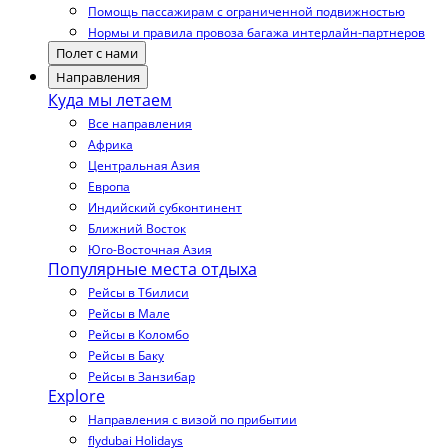
Помощь пассажирам с ограниченной подвижностью
Нормы и правила провоза багажа интерлайн-партнеров
Полет с нами
Направления
Куда мы летаем
Все направления
Африка
Центральная Азия
Европа
Индийский субконтинент
Ближний Восток
Юго-Восточная Азия
Популярные места отдыха
Рейсы в Тбилиси
Рейсы в Мале
Рейсы в Коломбо
Рейсы в Баку
Рейсы в Занзибар
Explore
Направления с визой по прибытии
flydubai Holidays