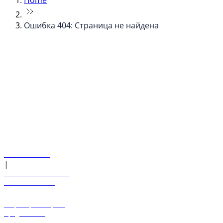
Home
Ошибка 404: Страница не найдена
© flydubai 2026. Все права защищены.
Наша политика
|
Условия и положения
+971 600 54 44 45
Забронировать рейс
Предложения
Направления