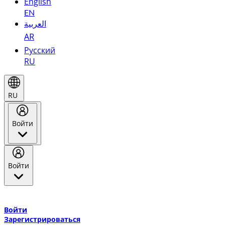
English
EN
العربية
AR
Русский
RU
RU
Войти
Войти
Добро пожаловать в Эмирейтс Skywards, программу лояльнос
авиакомпании Эмирейтс и теперь flydubai.
Войти
Зарегистрироваться