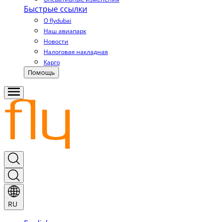
Быстрые ссылки
О flydubai
Наш авиапарк
Новости
Налоговая накладная
Карго
Помощь
RU