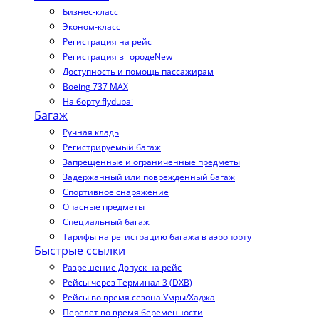
Бизнес-класс
Эконом-класс
Регистрация на рейс
Регистрация в городе
New
Доступность и помощь пассажирам
Boeing 737 MAX
На борту flydubai
Багаж
Ручная кладь
Регистрируемый багаж
Запрещенные и ограниченные предметы
Задержанный или поврежденный багаж
Спортивное снаряжение
Опасные предметы
Специальный багаж
Тарифы на регистрацию багажа в аэропорту
Быстрые ссылки
Разрешение Допуск на рейс
Рейсы через Терминал 3 (DXB)
Рейсы во время сезона Умры/Хаджа
Перелет во время беременности