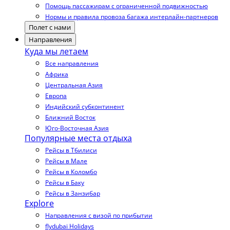
Помощь пассажирам с ограниченной подвижностью
Нормы и правила провоза багажа интерлайн-партнеров
Полет с нами
Направления
Куда мы летаем
Все направления
Африка
Центральная Азия
Европа
Индийский субконтинент
Ближний Восток
Юго-Восточная Азия
Популярные места отдыха
Рейсы в Тбилиси
Рейсы в Мале
Рейсы в Коломбо
Рейсы в Баку
Рейсы в Занзибар
Explore
Направления с визой по прибытии
flydubai Holidays