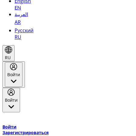
English
EN
العربية
AR
Русский
RU
RU
Войти
Войти
Добро пожаловать в Эмирейтс Skywards, программу лояльнос
авиакомпании Эмирейтс и теперь flydubai.
Войти
Зарегистрироваться