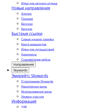
Идеи для летнего отдыха
Новые направления
Алеппо
Покхаре
Бенгази
Бангкок
Быстрые ссылки
Самые низкие тарифы
Карта маршрутов
Идеи для путешествий
Аэропорты
Стыковочные рейсы
Направления
Skywards
Эмирейтс Skywards
О программе Skywards
Накопление миль
Использование миль
Уровни участия
Информация
ЧЗВ