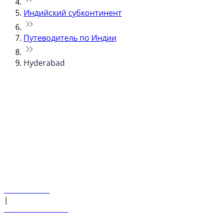
Индийский субконтинент
Путеводитель по Индии
Hyderabad
© flydubai 2026. Все права защищены.
Наша политика
|
Условия и положения
+971 600 54 44 45