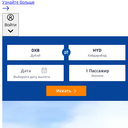
Узнайте больше
Войти
DXB
HYD
Дубай
Хайдарабад
Дата
1
Пассажир
Эконом
Выберите дату вылета
Искать