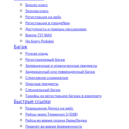
Бизнес-класс
Эконом-класс
Регистрация на рейс
Регистрация в городе
New
Доступность и помощь пассажирам
Boeing 737 MAX
На борту flydubai
Багаж
Ручная кладь
Регистрируемый багаж
Запрещенные и ограниченные предметы
Задержанный или поврежденный багаж
Спортивное снаряжение
Опасные предметы
Специальный багаж
Тарифы на регистрацию багажа в аэропорту
Быстрые ссылки
Разрешение Допуск на рейс
Рейсы через Терминал 3 (DXB)
Рейсы во время сезона Умры/Хаджа
Перелет во время беременности