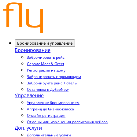
Бронирование и управление
Бронирование
Забронировать рейс
Сервис Meet & Greet
Регистрация на дому
Забронировать с промокодом
Забронируйте рейс + отель
Остановка в Дубае
New
Управление
Управление бронированием
Апгрейд до бизнес-класса
Онлайн регистрация
Отмены или изменения расписания рейсов
Доп. услуги
Дополнительные услуги