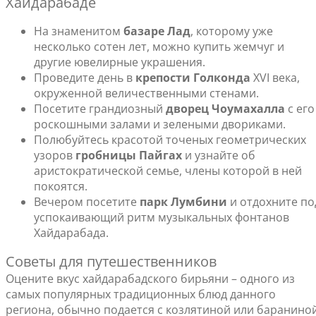
Хайдарабаде
На знаменитом
базаре Лад
, которому уже
несколько сотен лет, можно купить жемчуг и
другие ювелирные украшения.
Проведите день в
крепости Голконда
XVI века,
окруженной величественными стенами.
Посетите грандиозный
дворец Чоумахалла
с его
роскошными залами и зелеными двориками.
Полюбуйтесь красотой точеных геометрических
узоров
гробницы Пайгах
и узнайте об
аристократической семье, члены которой в ней
покоятся.
Вечером посетите
парк Лумбини
и отдохните по
успокаивающий ритм музыкальных фонтанов
Хайдарабада.
Советы для путешественников
Оцените вкус хайдарабадского бирьяни – одного из
самых популярных традиционных блюд данного
региона, обычно подается с козлятиной или бараниной