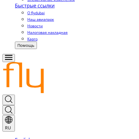
Быстрые ссылки
О flydubai
Наш авиапарк
Новости
Налоговая накладная
Карго
Помощь
RU