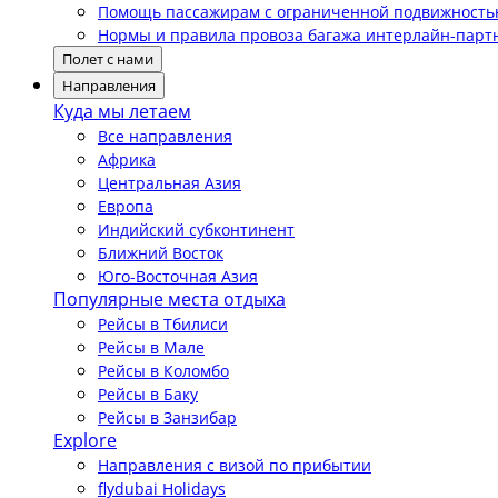
Помощь пассажирам с ограниченной подвижност
Нормы и правила провоза багажа интерлайн-парт
Полет с нами
Направления
Куда мы летаем
Все направления
Африка
Центральная Азия
Европа
Индийский субконтинент
Ближний Восток
Юго-Восточная Азия
Популярные места отдыха
Рейсы в Тбилиси
Рейсы в Мале
Рейсы в Коломбо
Рейсы в Баку
Рейсы в Занзибар
Explore
Направления с визой по прибытии
flydubai Holidays