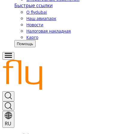
Быстрые ссылки
О flydubai
Наш авиапарк
Новости
Налоговая накладная
Карго
Помощь
RU