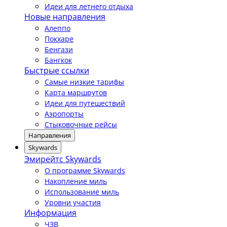
Идеи для летнего отдыха
Новые направления
Алеппо
Покхаре
Бенгази
Бангкок
Быстрые ссылки
Самые низкие тарифы
Карта маршрутов
Идеи для путешествий
Аэропорты
Стыковочные рейсы
Направления
Skywards
Эмирейтс Skywards
О программе Skywards
Накопление миль
Использование миль
Уровни участия
Информация
ЧЗВ