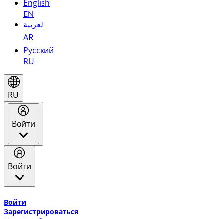
English
EN
العربية
AR
Русский
RU
RU
Войти
Войти
Добро пожаловать в Эмирейтс Skywards, программу лоя
Войти
Зарегистрироваться