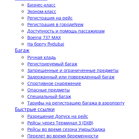
Бизнес-класс
Эконом-класс
Регистрация на рейс
Регистрация в городе
New
Доступность и помощь пассажирам
Boeing 737 MAX
На борту flydubai
Багаж
Ручная кладь
Регистрируемый багаж
Запрещенные и ограниченные предметы
Задержанный или поврежденный багаж
Спортивное снаряжение
Опасные предметы
Специальный багаж
Тарифы на регистрацию багажа в аэропорту
Быстрые ссылки
Разрешение Допуск на рейс
Рейсы через Терминал 3 (DXB)
Рейсы во время сезона Умры/Хаджа
Перелет во время беременности