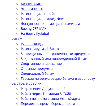
Бизнес-класс
Эконом-класс
Регистрация на рейс
Регистрация в городе
New
Доступность и помощь пассажирам
Boeing 737 MAX
На борту flydubai
Багаж
Ручная кладь
Регистрируемый багаж
Запрещенные и ограниченные предметы
Задержанный или поврежденный багаж
Спортивное снаряжение
Опасные предметы
Специальный багаж
Тарифы на регистрацию багажа в аэропорту
Быстрые ссылки
Разрешение Допуск на рейс
Рейсы через Терминал 3 (DXB)
Рейсы во время сезона Умры/Хаджа
Перелет во время беременности