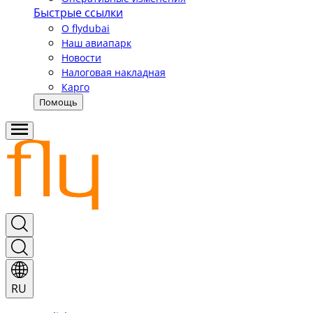
Быстрые ссылки
О flydubai
Наш авиапарк
Новости
Налоговая накладная
Карго
Помощь
RU