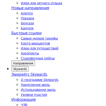
Идеи для летнего отдыха
Новые направления
Алеппо
Покхаре
Бенгази
Бангкок
Быстрые ссылки
Самые низкие тарифы
Карта маршрутов
Идеи для путешествий
Аэропорты
Стыковочные рейсы
Направления
Skywards
Эмирейтс Skywards
О программе Skywards
Накопление миль
Использование миль
Уровни участия
Информация
ЧЗВ