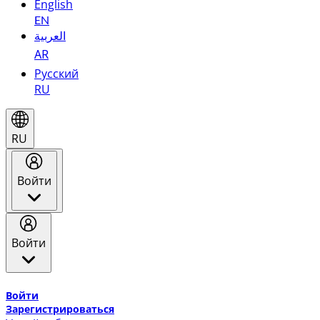
English
EN
العربية
AR
Русский
RU
RU
Войти
Войти
Добро пожаловать в Эмирейтс Skywards, программу лоя
Войти
Зарегистрироваться