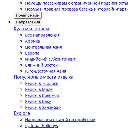
Помощь пассажирам с ограниченной подвижност
Нормы и правила провоза багажа интерлайн-парт
Полет с нами
Направления
Куда мы летаем
Все направления
Африка
Центральная Азия
Европа
Индийский субконтинент
Ближний Восток
Юго-Восточная Азия
Популярные места отдыха
Рейсы в Тбилиси
Рейсы в Мале
Рейсы в Коломбо
Рейсы в Баку
Рейсы в Занзибар
Explore
Направления с визой по прибытии
flydubai Holidays