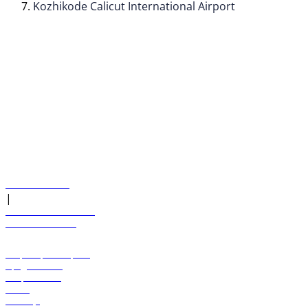
Kozhikode Calicut International Airport
© flydubai 2026. Все права защищены.
Наша политика
|
Условия и положения
+971 600 54 44 45
Забронировать рейс
Предложения
Направления
Багаж
Помощь