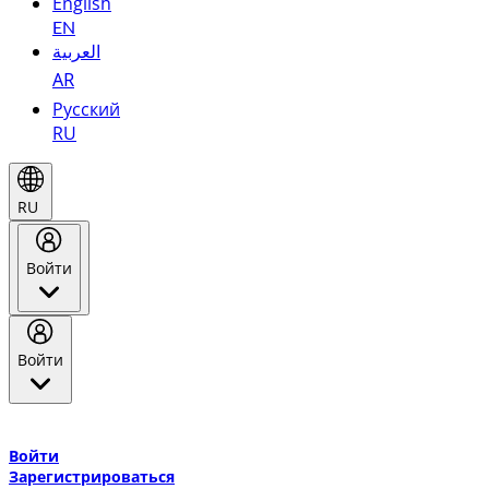
English
EN
العربية
AR
Русский
RU
RU
Войти
Войти
Добро пожаловать в Эмирейтс Skywards, программу лояльнос
авиакомпании Эмирейтс и теперь flydubai.
Войти
Зарегистрироваться