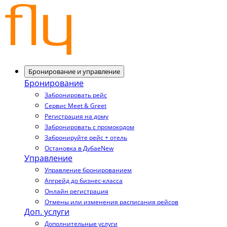
Бронирование и управление
Бронирование
Забронировать рейс
Сервис Meet & Greet
Регистрация на дому
Забронировать с промокодом
Забронируйте рейс + отель
Остановка в Дубае
New
Управление
Управление бронированием
Апгрейд до бизнес-класса
Онлайн регистрация
Отмены или изменения расписания рейсов
Доп. услуги
Дополнительные услуги