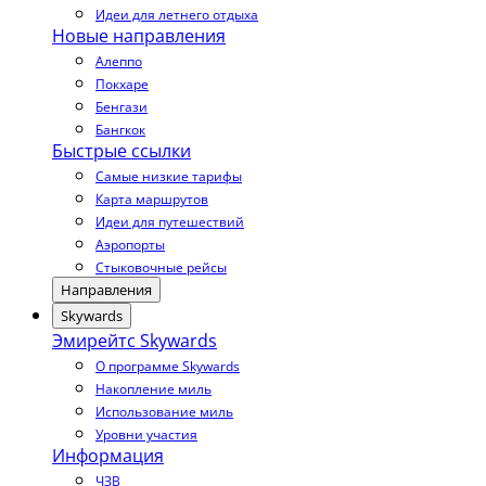
Идеи для летнего отдыха
Новые направления
Алеппо
Покхаре
Бенгази
Бангкок
Быстрые ссылки
Самые низкие тарифы
Карта маршрутов
Идеи для путешествий
Аэропорты
Стыковочные рейсы
Направления
Skywards
Эмирейтс Skywards
О программе Skywards
Накопление миль
Использование миль
Уровни участия
Информация
ЧЗВ