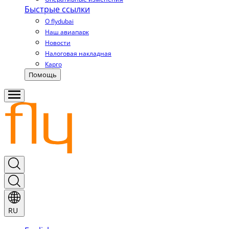
Быстрые ссылки
О flydubai
Наш авиапарк
Новости
Налоговая накладная
Карго
Помощь
RU