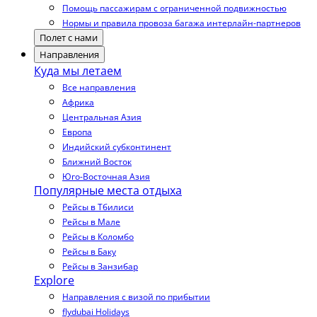
Помощь пассажирам с ограниченной подвижностью
Нормы и правила провоза багажа интерлайн-партнеров
Полет с нами
Направления
Куда мы летаем
Все направления
Африка
Центральная Азия
Европа
Индийский субконтинент
Ближний Восток
Юго-Восточная Азия
Популярные места отдыха
Рейсы в Тбилиси
Рейсы в Мале
Рейсы в Коломбо
Рейсы в Баку
Рейсы в Занзибар
Explore
Направления с визой по прибытии
flydubai Holidays