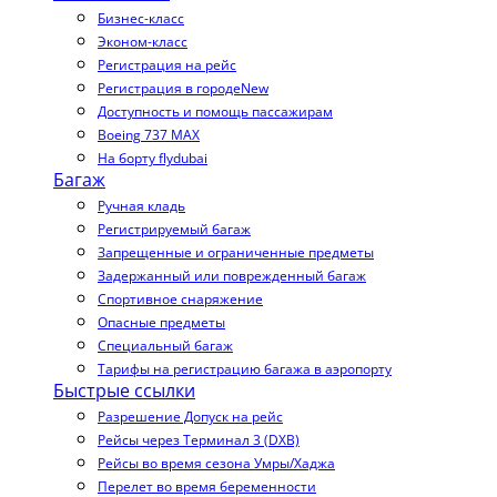
Бизнес-класс
Эконом-класс
Регистрация на рейс
Регистрация в городе
New
Доступность и помощь пассажирам
Boeing 737 MAX
На борту flydubai
Багаж
Ручная кладь
Регистрируемый багаж
Запрещенные и ограниченные предметы
Задержанный или поврежденный багаж
Спортивное снаряжение
Опасные предметы
Специальный багаж
Тарифы на регистрацию багажа в аэропорту
Быстрые ссылки
Разрешение Допуск на рейс
Рейсы через Терминал 3 (DXB)
Рейсы во время сезона Умры/Хаджа
Перелет во время беременности