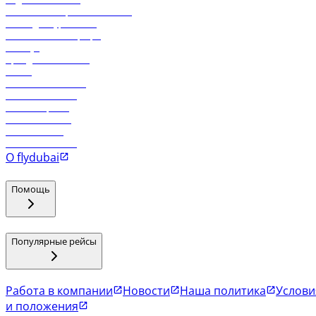
Реклама на бортовой системе
Логин для турагентов
Самые низкие тарифы
Holidays
Аренда автомобиля
Отели
Работа в компании
Рейсы в Тбилиси
Рейсы в Эр-Рияд
Рейсы в Маскат
Рейсы в Мале
Рейсы в Коломбо
О flydubai
Помощь
Популярные рейсы
Работа в компании
Новости
Наша политика
Услови
и положения