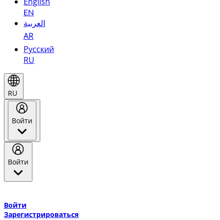
English
EN
العربية
AR
Русский
RU
RU
Войти
Войти
Добро пожаловать в Эмирейтс Skywards, программу лояльнос
авиакомпании Эмирейтс и теперь flydubai.
Войти
Зарегистрироваться