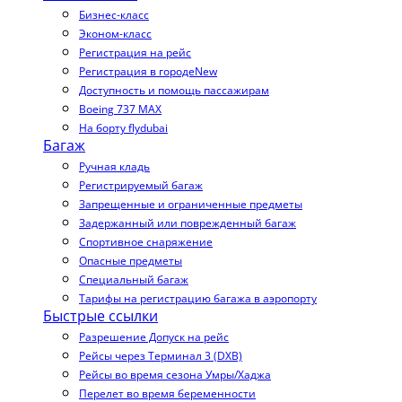
Бизнес-класс
Эконом-класс
Регистрация на рейс
Регистрация в городе
New
Доступность и помощь пассажирам
Boeing 737 MAX
На борту flydubai
Багаж
Ручная кладь
Регистрируемый багаж
Запрещенные и ограниченные предметы
Задержанный или поврежденный багаж
Спортивное снаряжение
Опасные предметы
Специальный багаж
Тарифы на регистрацию багажа в аэропорту
Быстрые ссылки
Разрешение Допуск на рейс
Рейсы через Терминал 3 (DXB)
Рейсы во время сезона Умры/Хаджа
Перелет во время беременности