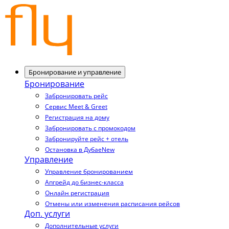
Бронирование и управление
Бронирование
Забронировать рейс
Сервис Meet & Greet
Регистрация на дому
Забронировать с промокодом
Забронируйте рейс + отель
Остановка в Дубае
New
Управление
Управление бронированием
Апгрейд до бизнес-класса
Онлайн регистрация
Отмены или изменения расписания рейсов
Доп. услуги
Дополнительные услуги