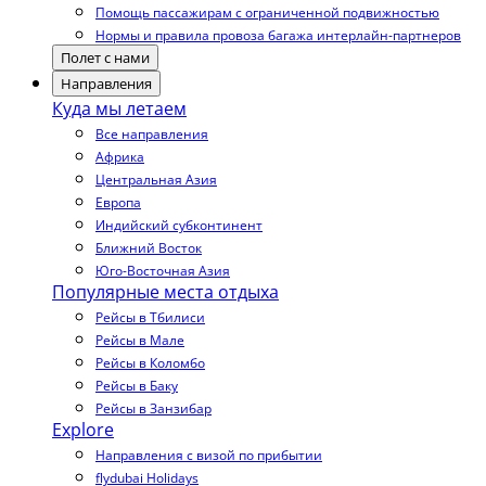
Помощь пассажирам с ограниченной подвижностью
Нормы и правила провоза багажа интерлайн-партнеров
Полет с нами
Направления
Куда мы летаем
Все направления
Африка
Центральная Азия
Европа
Индийский субконтинент
Ближний Восток
Юго-Восточная Азия
Популярные места отдыха
Рейсы в Тбилиси
Рейсы в Мале
Рейсы в Коломбо
Рейсы в Баку
Рейсы в Занзибар
Explore
Направления с визой по прибытии
flydubai Holidays