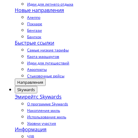
Идеи для летнего отдыха
Новые направления
Алеппо
Покхаре
Бенгази
Бангкок
Быстрые ссылки
Самые низкие тарифы
Карта маршрутов
Идеи для путешествий
Аэропорты
Стыковочные рейсы
Направления
Skywards
Эмирейтс Skywards
О программе Skywards
Накопление миль
Использование миль
Уровни участия
Информация
ЧЗВ