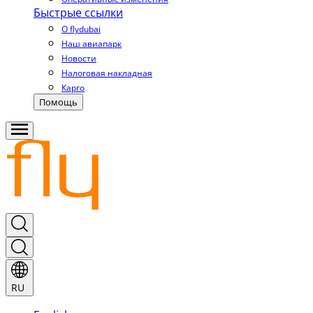
Быстрые ссылки
О flydubai
Наш авиапарк
Новости
Налоговая накладная
Карго
Помощь
RU