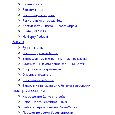
Бизнес-класс
Эконом-класс
Регистрация на рейс
Регистрация в городе
New
Доступность и помощь пассажирам
Boeing 737 MAX
На борту flydubai
Багаж
Ручная кладь
Регистрируемый багаж
Запрещенные и ограниченные предметы
Задержанный или поврежденный багаж
Спортивное снаряжение
Опасные предметы
Специальный багаж
Тарифы на регистрацию багажа в аэропорту
Быстрые ссылки
Разрешение Допуск на рейс
Рейсы через Терминал 3 (DXB)
Рейсы во время сезона Умры/Хаджа
Перелет во время беременности