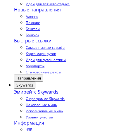
Идеи для летнего отдыха
Новые направления
Алеппо
Покхаре
Бенгази
Бангкок
Быстрые ссылки
Самые низкие тарифы
Карта маршрутов
Идеи для путешествий
Аэропорты
Стыковочные рейсы
Направления
Skywards
Эмирейтс Skywards
О программе Skywards
Накопление миль
Использование миль
Уровни участия
Информация
ЧЗВ