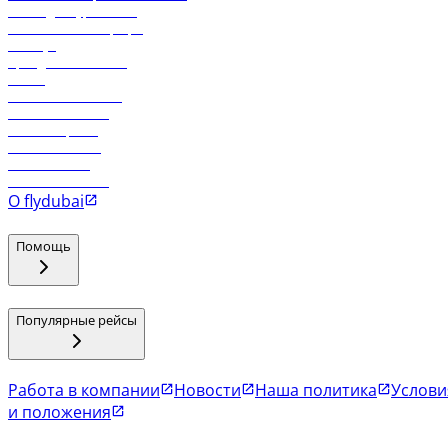
Логин для турагентов
Самые низкие тарифы
Holidays
Аренда автомобиля
Отели
Работа в компании
Рейсы в Тбилиси
Рейсы в Эр-Рияд
Рейсы в Маскат
Рейсы в Мале
Рейсы в Коломбо
О flydubai
Помощь
Популярные рейсы
Работа в компании
Новости
Наша политика
Услови
и положения