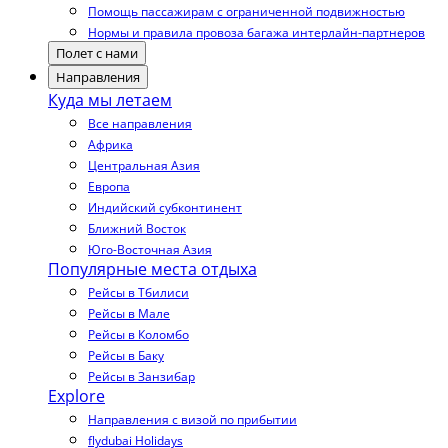
Помощь пассажирам с ограниченной подвижностью
Нормы и правила провоза багажа интерлайн-партнеров
Полет с нами
Направления
Куда мы летаем
Все направления
Африка
Центральная Азия
Европа
Индийский субконтинент
Ближний Восток
Юго-Восточная Азия
Популярные места отдыха
Рейсы в Тбилиси
Рейсы в Мале
Рейсы в Коломбо
Рейсы в Баку
Рейсы в Занзибар
Explore
Направления с визой по прибытии
flydubai Holidays