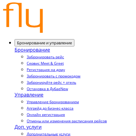
Бронирование и управление
Бронирование
Забронировать рейс
Сервис Meet & Greet
Регистрация на дому
Забронировать с промокодом
Забронируйте рейс + отель
Остановка в Дубае
New
Управление
Управление бронированием
Апгрейд до бизнес-класса
Онлайн регистрация
Отмены или изменения расписания рейсов
Доп. услуги
Дополнительные услуги