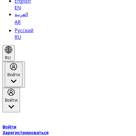
English
EN
العربية
AR
Русский
RU
RU
Войти
Войти
Добро пожаловать в Эмирейтс Skywards, программу лояльнос
авиакомпании Эмирейтс и теперь flydubai.
Войти
Зарегистрироваться