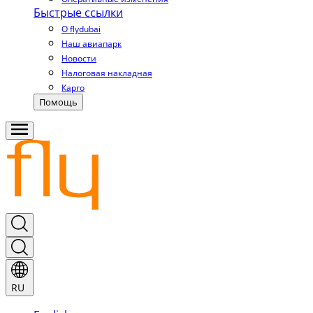
Быстрые ссылки
О flydubai
Наш авиапарк
Новости
Налоговая накладная
Карго
Помощь
RU