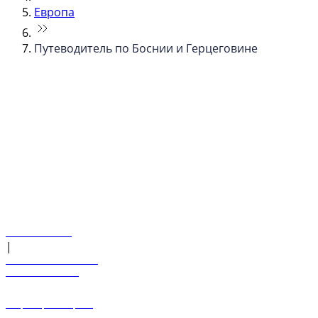
Европа
Путеводитель по Боснии и Герцеговине
© flydubai 2026. Все права защищены.
Наша политика
|
Условия и положения
+971 600 54 44 45
Забронировать рейс
Предложения