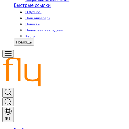
Быстрые ссылки
О flydubai
Наш авиапарк
Новости
Налоговая накладная
Карго
Помощь
RU