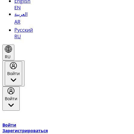
English
EN
العربية
AR
Русский
RU
RU
Войти
Войти
Добро пожаловать в Эмирейтс Skywards, программу лояльнос
авиакомпании Эмирейтс и теперь flydubai.
Войти
Зарегистрироваться