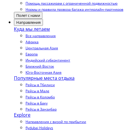
Помощь пассажирам с ограниченной подвижностью
Нормы и правила провоза багажа интерлайн-партнеров
Полет с нами
Направления
Куда мы летаем
Все направления
Африка
Центральная Азия
Европа
Индийский субконтинент
Ближний Восток
Юго-Восточная Азия
Популярные места отдыха
Рейсы в Тбилиси
Рейсы в Мале
Рейсы в Коломбо
Рейсы в Баку
Рейсы в Занзибар
Explore
Направления с визой по прибытии
flydubai Holidays