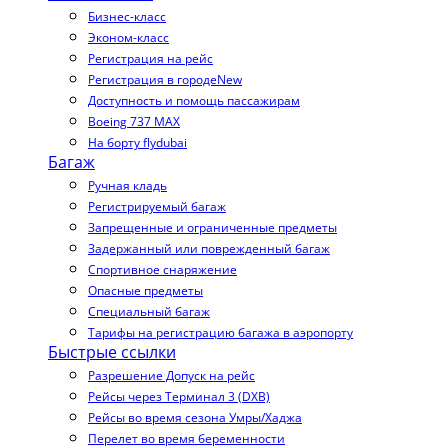
Бизнес-класс
Эконом-класс
Регистрация на рейс
Регистрация в городе
New
Доступность и помощь пассажирам
Boeing 737 MAX
На борту flydubai
Багаж
Ручная кладь
Регистрируемый багаж
Запрещенные и ограниченные предметы
Задержанный или поврежденный багаж
Спортивное снаряжение
Опасные предметы
Специальный багаж
Тарифы на регистрацию багажа в аэропорту
Быстрые ссылки
Разрешение Допуск на рейс
Рейсы через Терминал 3 (DXB)
Рейсы во время сезона Умры/Хаджа
Перелет во время беременности