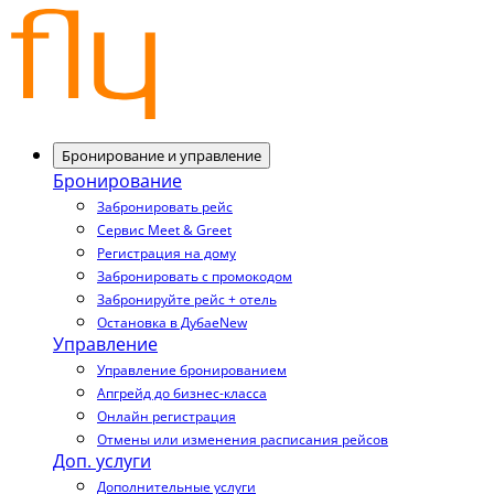
Бронирование и управление
Бронирование
Забронировать рейс
Сервис Meet & Greet
Регистрация на дому
Забронировать с промокодом
Забронируйте рейс + отель
Остановка в Дубае
New
Управление
Управление бронированием
Апгрейд до бизнес-класса
Онлайн регистрация
Отмены или изменения расписания рейсов
Доп. услуги
Дополнительные услуги