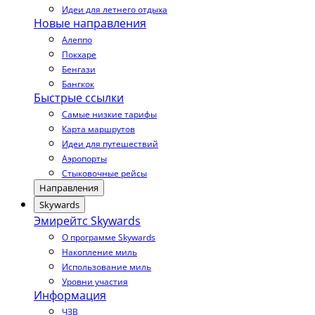
Идеи для летнего отдыха
Новые направления
Алеппо
Покхаре
Бенгази
Бангкок
Быстрые ссылки
Самые низкие тарифы
Карта маршрутов
Идеи для путешествий
Аэропорты
Стыковочные рейсы
Направления
Skywards
Эмирейтс Skywards
О программе Skywards
Накопление миль
Использование миль
Уровни участия
Информация
ЧЗВ