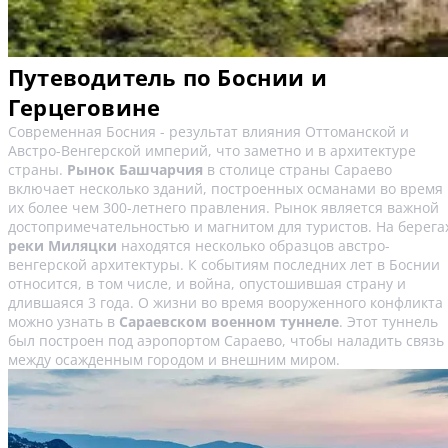
Путеводитель по Боснии и
Герцеговине
Современная Босния - результат влияния Оттоманской и
Австро-Венгерской империй, что заметно и в архитектуре
страны.
Рынок Башчарчия
в столице страны Сараево
включает несколько зданий, построенных османами во время
их более чем 300-летнего правления. Рынок является важной
достопримечательностью и магнитом для туристов. На берега
реки Миляцки
находятся несколько образцов австро-
венгерской архитектуры. К событиям последних лет в Боснии
относится, в том числе, и война, опустошившая страну и
длившаяся 3 года. О жизни во время вооруженного конфликта
можно узнать в
Сараевском военном туннеле
. Этот туннель
был построен под аэропортом Сараево, чтобы наладить связь
между осажденным городом и внешним миром.