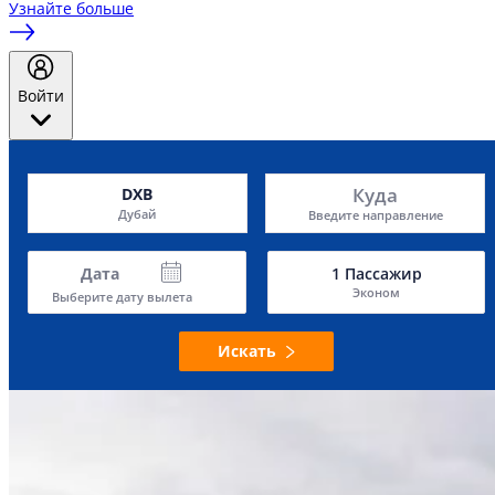
Узнайте больше
Войти
Куда
DXB
Дубай
Введите направление
Дата
1
Пассажир
Эконом
Выберите дату вылета
Искать