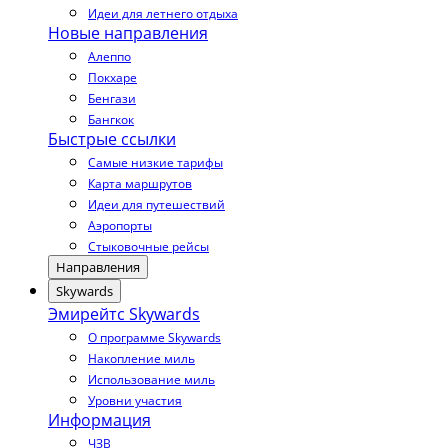
Идеи для летнего отдыха
Новые направления
Алеппо
Покхаре
Бенгази
Бангкок
Быстрые ссылки
Самые низкие тарифы
Карта маршрутов
Идеи для путешествий
Аэропорты
Стыковочные рейсы
Направления
Skywards
Эмирейтс Skywards
О программе Skywards
Накопление миль
Использование миль
Уровни участия
Информация
ЧЗВ