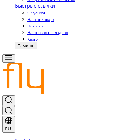
Быстрые ссылки
О flydubai
Наш авиапарк
Новости
Налоговая накладная
Карго
Помощь
RU