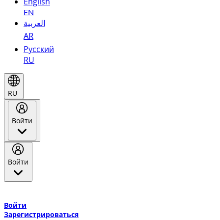
English
EN
العربية
AR
Русский
RU
RU
Войти
Войти
Добро пожаловать в Эмирейтс Skywards, программу лояльнос
авиакомпании Эмирейтс и теперь flydubai.
Войти
Зарегистрироваться