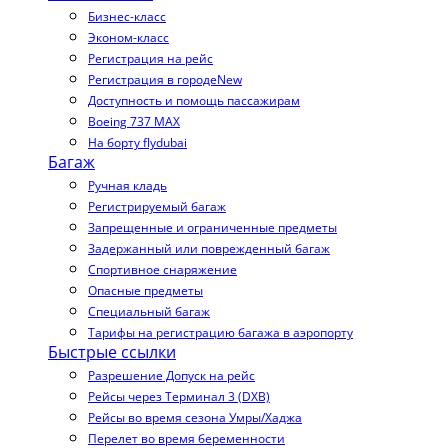
Бизнес-класс
Эконом-класс
Регистрация на рейс
Регистрация в городе
New
Доступность и помощь пассажирам
Boeing 737 MAX
На борту flydubai
Багаж
Ручная кладь
Регистрируемый багаж
Запрещенные и ограниченные предметы
Задержанный или поврежденный багаж
Спортивное снаряжение
Опасные предметы
Специальный багаж
Тарифы на регистрацию багажа в аэропорту
Быстрые ссылки
Разрешение Допуск на рейс
Рейсы через Терминал 3 (DXB)
Рейсы во время сезона Умры/Хаджа
Перелет во время беременности