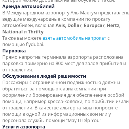
которой можно добраться на автобусе или такси.
Аренда автомобилей
В Международном аэропорту Аль-Мактум представлен
ведущие международные компании по прокату
автомобилей, включая
Avis
,
Dollar
,
Europcar
,
Hertz
,
National
и
Thrifty
.
Также вы можете
взять автомобиль напрокат
с
помощью flydubai.
Парковка
Прямо напротив терминала аэропорта расположена
парковка примерно на 800 мест для залов прибытия и
отправления.
Обслуживание людей решимости
Пассажиры с ограниченной подвижностью должны
обратиться за помощью к авиакомпании при
оформлении бронирования для обеспечения особой
помощи, например кресла-коляски, по прибытии и/или
отправлении. В качестве альтернативы попросите
помощи в одной из информационных зон или у
персонала службы помощи "May I Help You".
Услуги аэропорта