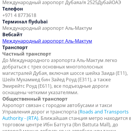
Международный аэропорт Дубая
а/я 2525
Дубай
ОАЭ
Телефон
+971 4 8773618
Терминал flydubai
Международный аэропорт Аль-Мактум
Вебсайт
Международный аэропорт Аль-Мактум
Транспорт
Частный транспорт
До Международного аэропорта Аль-Мактум легко
добраться с трех основных многополосных
магистралей Дубая, включая шоссе шейха Заида (Е11),
Шейх Мухаммед бин Зайед Роуд (E311), а также
Эмирейтс Роуд (E611), все подъездные дороги
оснащены четкими указателями.
Общественный транспорт
Аэропорт связан с городом автобусами и такси
Управления дорог и транспорта (
Roads and Transports
Authority - (RTA)
. Ближайшая станция метро находится 
торговом центре Ибн Баттута (Ibn Battuta Mall), до