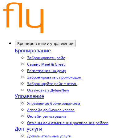
Бронирование и управление
Бронирование
Забронировать рейс
Сервис Meet & Greet
Регистрация на дому
Забронировать с промокодом
Забронируйте рейс + отель
Остановка в Дубае
New
Управление
Управление бронированием
Апгрейд до бизнес-класса
Онлайн регистрация
Отмены или изменения расписания рейсов
Доп. услуги
Дополнительные услуги