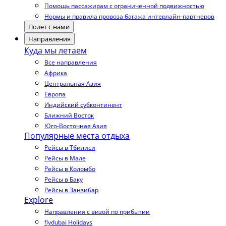
Помощь пассажирам с ограниченной подвижностью
Нормы и правила провоза багажа интерлайн-партнеров
Полет с нами
Направления
Куда мы летаем
Все направления
Африка
Центральная Азия
Европа
Индийский субконтинент
Ближний Восток
Юго-Восточная Азия
Популярные места отдыха
Рейсы в Тбилиси
Рейсы в Мале
Рейсы в Коломбо
Рейсы в Баку
Рейсы в Занзибар
Explore
Направления с визой по прибытии
flydubai Holidays