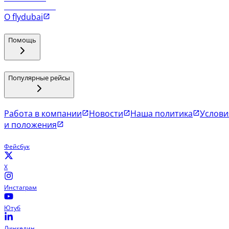
Рейсы в Коломбо
О flydubai
Помощь
Популярные рейсы
Работа в компании
Новости
Наша политика
Услови
и положения
Фейсбук
X
Инстаграм
Ютуб
Линкедин