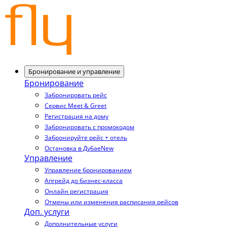
Бронирование и управление
Бронирование
Забронировать рейс
Сервис Meet & Greet
Регистрация на дому
Забронировать с промокодом
Забронируйте рейс + отель
Остановка в Дубае
New
Управление
Управление бронированием
Апгрейд до бизнес-класса
Онлайн регистрация
Отмены или изменения расписания рейсов
Доп. услуги
Дополнительные услуги