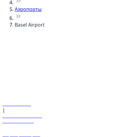
Аэропорты
Basel Airport
© flydubai 2026. Все права защищены.
Наша политика
|
Условия и положения
+971 600 54 44 45
Забронировать рейс