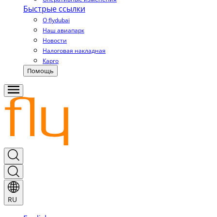
Быстрые ссылки
О flydubai
Наш авиапарк
Новости
Налоговая накладная
Карго
Помощь
RU