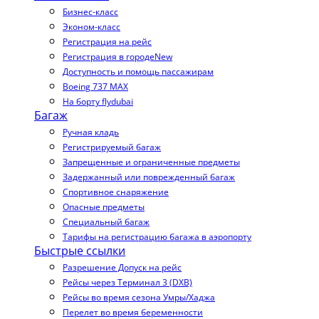
Бизнес-класс
Эконом-класс
Регистрация на рейс
Регистрация в городе
New
Доступность и помощь пассажирам
Boeing 737 MAX
На борту flydubai
Багаж
Ручная кладь
Регистрируемый багаж
Запрещенные и ограниченные предметы
Задержанный или поврежденный багаж
Спортивное снаряжение
Опасные предметы
Специальный багаж
Тарифы на регистрацию багажа в аэропорту
Быстрые ссылки
Разрешение Допуск на рейс
Рейсы через Терминал 3 (DXB)
Рейсы во время сезона Умры/Хаджа
Перелет во время беременности