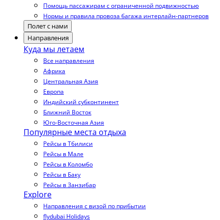
Помощь пассажирам с ограниченной подвижностью
Нормы и правила провоза багажа интерлайн-партнеров
Полет с нами
Направления
Куда мы летаем
Все направления
Африка
Центральная Азия
Европа
Индийский субконтинент
Ближний Восток
Юго-Восточная Азия
Популярные места отдыха
Рейсы в Тбилиси
Рейсы в Мале
Рейсы в Коломбо
Рейсы в Баку
Рейсы в Занзибар
Explore
Направления с визой по прибытии
flydubai Holidays