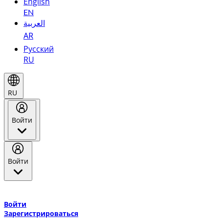
English
EN
العربية
AR
Русский
RU
RU
Войти
Войти
Добро пожаловать в Эмирейтс Skywards, программу лояльнос
авиакомпании Эмирейтс и теперь flydubai.
Войти
Зарегистрироваться