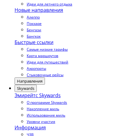
Идеи для летнего отдыха
Новые направления
Алеппо
Покхаре
Бенгази
Бангкок
Быстрые ссылки
Самые низкие тарифы
Карта маршрутов
Идеи для путешествий
Аэропорты
Стыковочные рейсы
Направления
Skywards
Эмирейтс Skywards
О программе Skywards
Накопление миль
Использование миль
Уровни участия
Информация
ЧЗВ