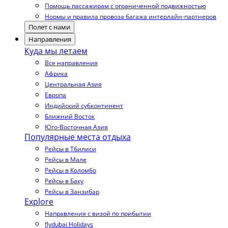
Помощь пассажирам с ограниченной подвижностью
Нормы и правила провоза багажа интерлайн-партнеров
Полет с нами
Направления
Куда мы летаем
Все направления
Африка
Центральная Азия
Европа
Индийский субконтинент
Ближний Восток
Юго-Восточная Азия
Популярные места отдыха
Рейсы в Тбилиси
Рейсы в Мале
Рейсы в Коломбо
Рейсы в Баку
Рейсы в Занзибар
Explore
Направления с визой по прибытии
flydubai Holidays