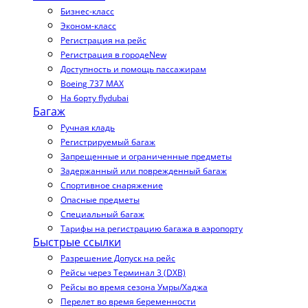
Бизнес-класс
Эконом-класс
Регистрация на рейс
Регистрация в городе
New
Доступность и помощь пассажирам
Boeing 737 MAX
На борту flydubai
Багаж
Ручная кладь
Регистрируемый багаж
Запрещенные и ограниченные предметы
Задержанный или поврежденный багаж
Спортивное снаряжение
Опасные предметы
Специальный багаж
Тарифы на регистрацию багажа в аэропорту
Быстрые ссылки
Разрешение Допуск на рейс
Рейсы через Терминал 3 (DXB)
Рейсы во время сезона Умры/Хаджа
Перелет во время беременности