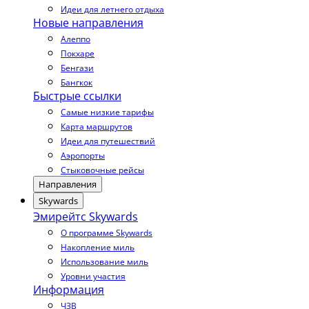
Идеи для летнего отдыха
Новые направления
Алеппо
Покхаре
Бенгази
Бангкок
Быстрые ссылки
Самые низкие тарифы
Карта маршрутов
Идеи для путешествий
Аэропорты
Стыковочные рейсы
Направления
Skywards
Эмирейтс Skywards
О программе Skywards
Накопление миль
Использование миль
Уровни участия
Информация
ЧЗВ