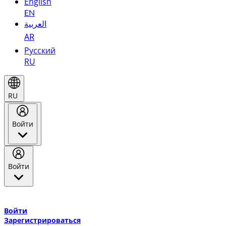
English
EN
العربية
AR
Русский
RU
RU
Войти
Войти
Добро пожаловать в Эмирейтс Skywards, программу лояльнос
авиакомпании Эмирейтс и теперь flydubai.
Войти
Зарегистрироваться