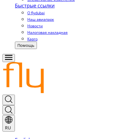
Быстрые ссылки
О flydubai
Наш авиапарк
Новости
Налоговая накладная
Карго
Помощь
RU