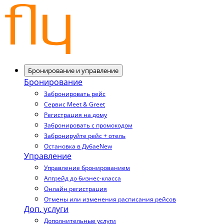
Бронирование и управление
Бронирование
Забронировать рейс
Сервис Meet & Greet
Регистрация на дому
Забронировать с промокодом
Забронируйте рейс + отель
Остановка в Дубае
New
Управление
Управление бронированием
Апгрейд до бизнес-класса
Онлайн регистрация
Отмены или изменения расписания рейсов
Доп. услуги
Дополнительные услуги