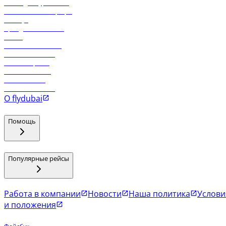
Логин для турагентов
Самые низкие тарифы
Holidays
Аренда автомобиля
Отели
Работа в компании
Рейсы в Тбилиси
Рейсы в Эр-Рияд
Рейсы в Маскат
Рейсы в Мале
Рейсы в Коломбо
О flydubai
Помощь
Популярные рейсы
Работа в компании
Новости
Наша политика
Услови
и положения