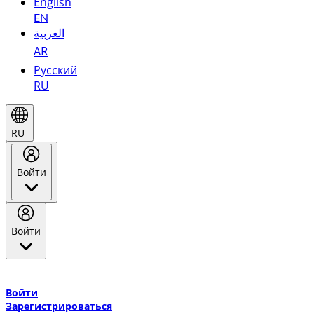
English
EN
العربية
AR
Русский
RU
RU
Войти
Войти
Добро пожаловать в Эмирейтс Skywards, программу лояльнос
авиакомпании Эмирейтс и теперь flydubai.
Войти
Зарегистрироваться