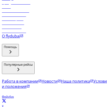
Аренда автомобиля
Отели
Работа в компании
Рейсы в Тбилиси
Рейсы в Эр-Рияд
Рейсы в Маскат
Рейсы в Мале
Рейсы в Коломбо
О flydubai
Помощь
Популярные рейсы
Работа в компании
Новости
Наша политика
Услови
и положения
Фейсбук
X