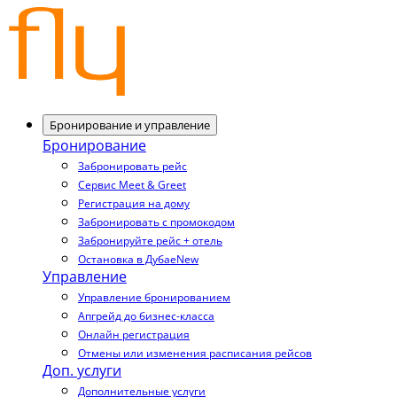
Бронирование и управление
Бронирование
Забронировать рейс
Сервис Meet & Greet
Регистрация на дому
Забронировать с промокодом
Забронируйте рейс + отель
Остановка в Дубае
New
Управление
Управление бронированием
Апгрейд до бизнес-класса
Онлайн регистрация
Отмены или изменения расписания рейсов
Доп. услуги
Дополнительные услуги