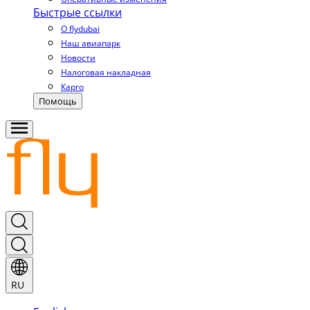
Быстрые ссылки
О flydubai
Наш авиапарк
Новости
Налоговая накладная
Карго
Помощь
RU