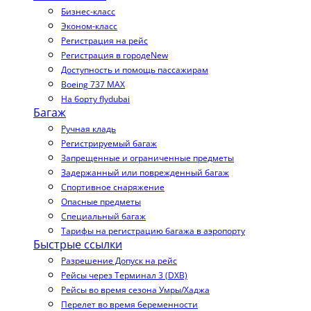
Бизнес-класс
Эконом-класс
Регистрация на рейс
Регистрация в городе
New
Доступность и помощь пассажирам
Boeing 737 MAX
На борту flydubai
Багаж
Ручная кладь
Регистрируемый багаж
Запрещенные и ограниченные предметы
Задержанный или поврежденный багаж
Спортивное снаряжение
Опасные предметы
Специальный багаж
Тарифы на регистрацию багажа в аэропорту
Быстрые ссылки
Разрешение Допуск на рейс
Рейсы через Терминал 3 (DXB)
Рейсы во время сезона Умры/Хаджа
Перелет во время беременности