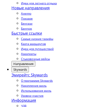
Идеи для летнего отдыха
Новые направления
Алеппо
Покхаре
Бенгази
Бангкок
Быстрые ссылки
Самые низкие тарифы
Карта маршрутов
Идеи для путешествий
Аэропорты
Стыковочные рейсы
Направления
Skywards
Эмирейтс Skywards
О программе Skywards
Накопление миль
Использование миль
Уровни участия
Информация
ЧЗВ