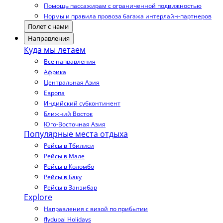
Помощь пассажирам с ограниченной подвижностью
Нормы и правила провоза багажа интерлайн-партнеров
Полет с нами
Направления
Куда мы летаем
Все направления
Африка
Центральная Азия
Европа
Индийский субконтинент
Ближний Восток
Юго-Восточная Азия
Популярные места отдыха
Рейсы в Тбилиси
Рейсы в Мале
Рейсы в Коломбо
Рейсы в Баку
Рейсы в Занзибар
Explore
Направления с визой по прибытии
flydubai Holidays