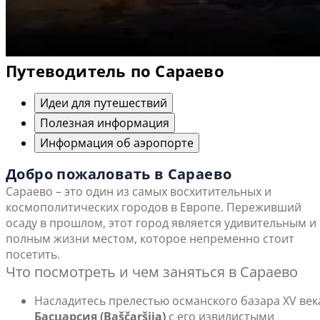
Путеводитель по Сараево
Идеи для путешествий
Полезная информация
Информация об аэропорте
Добро пожаловать в Сараево
Сараево – это один из самых восхитительных и
космополитических городов в Европе. Переживший
осаду в прошлом, этот город является удивительным и
полным жизни местом, которое непременно стоит
посетить.
Что посмотреть и чем заняться в Сараево
Насладитесь прелестью османского базара XV век
Басцарсия (Baščaršija)
с его извилистыми