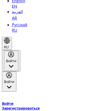
English
EN
العربية
AR
Русский
RU
RU
Войти
Войти
Добро пожаловать в Эмирейтс Skywards, программу лояльнос
авиакомпании Эмирейтс и теперь flydubai.
Войти
Зарегистрироваться