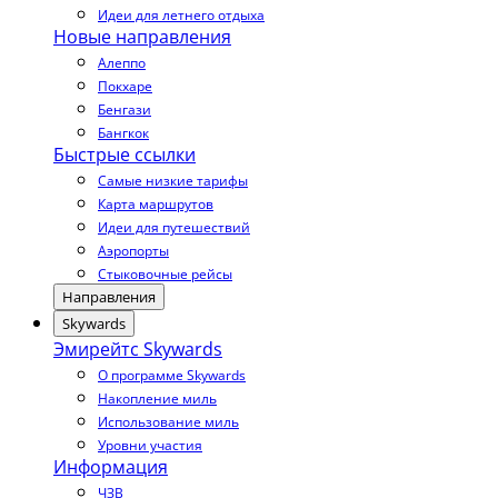
Идеи для летнего отдыха
Новые направления
Алеппо
Покхаре
Бенгази
Бангкок
Быстрые ссылки
Самые низкие тарифы
Карта маршрутов
Идеи для путешествий
Аэропорты
Стыковочные рейсы
Направления
Skywards
Эмирейтс Skywards
О программе Skywards
Накопление миль
Использование миль
Уровни участия
Информация
ЧЗВ