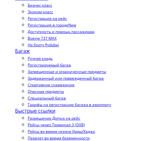
Бизнес-класс
Эконом-класс
Регистрация на рейс
Регистрация в городе
New
Доступность и помощь пассажирам
Boeing 737 MAX
На борту flydubai
Багаж
Ручная кладь
Регистрируемый багаж
Запрещенные и ограниченные предметы
Задержанный или поврежденный багаж
Спортивное снаряжение
Опасные предметы
Специальный багаж
Тарифы на регистрацию багажа в аэропорту
Быстрые ссылки
Разрешение Допуск на рейс
Рейсы через Терминал 3 (DXB)
Рейсы во время сезона Умры/Хаджа
Перелет во время беременности