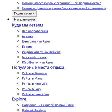
Помощь пассажирам с ограниченной подвижностью
Нормы и правила провоза багажа интерлайн-партнеров
Полет с нами
Направления
Куда мы летаем
Все направления
Африка
Центральная Азия
Европа
Индийский субконтинент
Ближний Восток
Юго-Восточная Азия
Популярные места отдыха
Рейсы в Тбилиси
Рейсы в Мале
Рейсы в Коломбо
Рейсы в Баку
Рейсы в Занзибар
Explore
Направления с визой по прибытии
flydubai Holidays