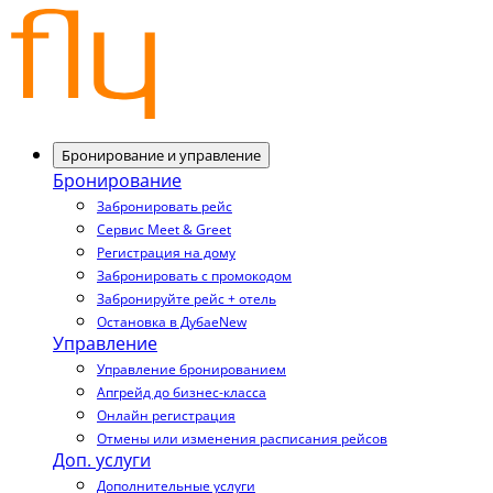
Бронирование и управление
Бронирование
Забронировать рейс
Сервис Meet & Greet
Регистрация на дому
Забронировать с промокодом
Забронируйте рейс + отель
Остановка в Дубае
New
Управление
Управление бронированием
Апгрейд до бизнес-класса
Онлайн регистрация
Отмены или изменения расписания рейсов
Доп. услуги
Дополнительные услуги