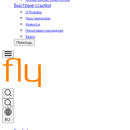
Быстрые ссылки
О flydubai
Наш авиапарк
Новости
Налоговая накладная
Карго
Помощь
RU