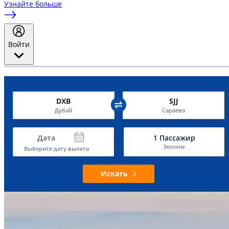
Узнайте больше
Войти
DXB
SJJ
Дубай
Сараево
Дата
1
Пассажир
Эконом
Выберите дату вылета
Искать