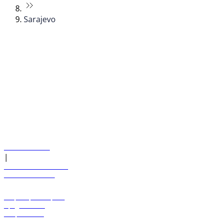
Sarajevo
© flydubai 2026. Все права защищены.
Наша политика
|
Условия и положения
+971 600 54 44 45
Забронировать рейс
Предложения
Направления