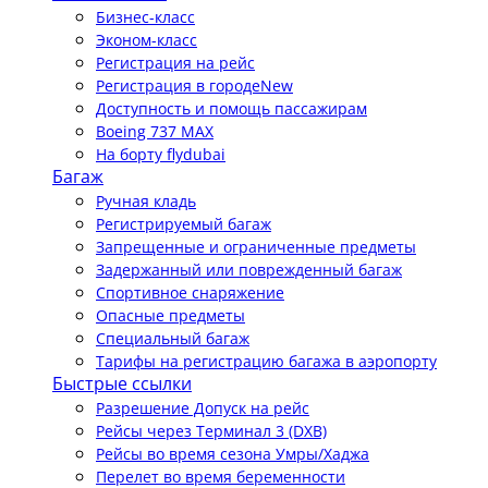
Бизнес-класс
Эконом-класс
Регистрация на рейс
Регистрация в городе
New
Доступность и помощь пассажирам
Boeing 737 MAX
На борту flydubai
Багаж
Ручная кладь
Регистрируемый багаж
Запрещенные и ограниченные предметы
Задержанный или поврежденный багаж
Спортивное снаряжение
Опасные предметы
Специальный багаж
Тарифы на регистрацию багажа в аэропорту
Быстрые ссылки
Разрешение Допуск на рейс
Рейсы через Терминал 3 (DXB)
Рейсы во время сезона Умры/Хаджа
Перелет во время беременности