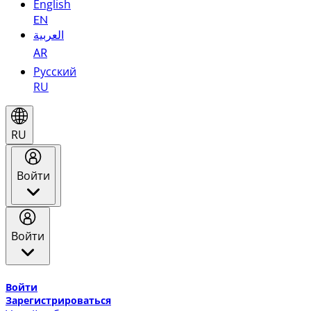
English
EN
العربية
AR
Русский
RU
RU
Войти
Войти
Добро пожаловать в Эмирейтс Skywards, программу лоя
Войти
Зарегистрироваться