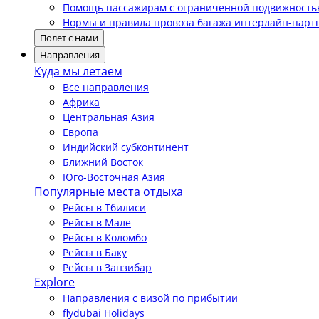
Помощь пассажирам с ограниченной подвижност
Нормы и правила провоза багажа интерлайн-парт
Полет с нами
Направления
Куда мы летаем
Все направления
Африка
Центральная Азия
Европа
Индийский субконтинент
Ближний Восток
Юго-Восточная Азия
Популярные места отдыха
Рейсы в Тбилиси
Рейсы в Мале
Рейсы в Коломбо
Рейсы в Баку
Рейсы в Занзибар
Explore
Направления с визой по прибытии
flydubai Holidays