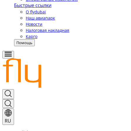
Быстрые ссылки
О flydubai
Наш авиапарк
Новости
Налоговая накладная
Карго
Помощь
RU