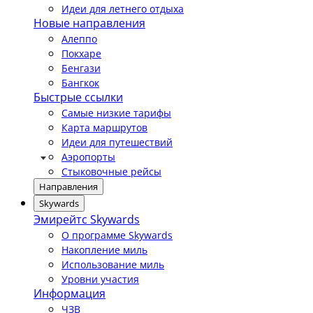
Идеи для летнего отдыха
Новые направления
Алеппо
Покхаре
Бенгази
Бангкок
Быстрые ссылки
Самые низкие тарифы
Карта маршрутов
Идеи для путешествий
Аэропорты
Стыковочные рейсы
Направления
Skywards
Эмирейтс Skywards
О программе Skywards
Накопление миль
Использование миль
Уровни участия
Информация
ЧЗВ