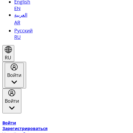
English
EN
العربية
AR
Русский
RU
RU
Войти
Войти
Добро пожаловать в Эмирейтс Skywards, программу лоя
Войти
Зарегистрироваться