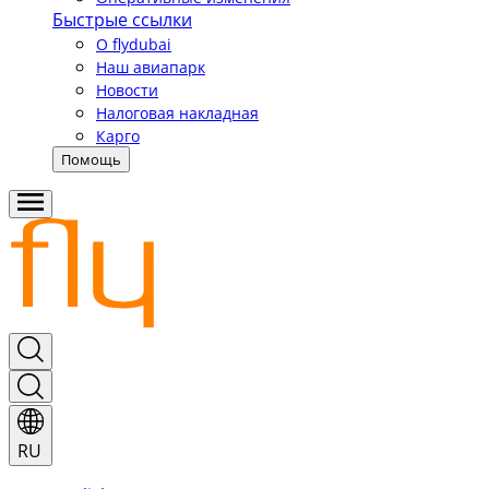
Быстрые ссылки
О flydubai
Наш авиапарк
Новости
Налоговая накладная
Карго
Помощь
RU