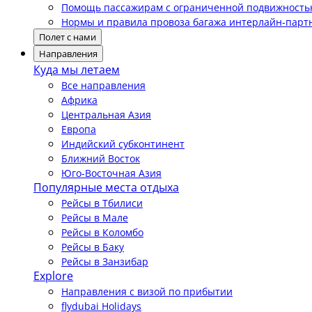
Помощь пассажирам с ограниченной подвижност
Нормы и правила провоза багажа интерлайн-парт
Полет с нами
Направления
Куда мы летаем
Все направления
Африка
Центральная Азия
Европа
Индийский субконтинент
Ближний Восток
Юго-Восточная Азия
Популярные места отдыха
Рейсы в Тбилиси
Рейсы в Мале
Рейсы в Коломбо
Рейсы в Баку
Рейсы в Занзибар
Explore
Направления с визой по прибытии
flydubai Holidays