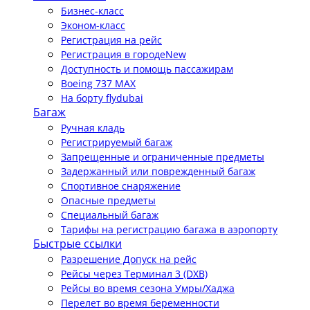
Бизнес-класс
Эконом-класс
Регистрация на рейс
Регистрация в городе
New
Доступность и помощь пассажирам
Boeing 737 MAX
На борту flydubai
Багаж
Ручная кладь
Регистрируемый багаж
Запрещенные и ограниченные предметы
Задержанный или поврежденный багаж
Спортивное снаряжение
Опасные предметы
Специальный багаж
Тарифы на регистрацию багажа в аэропорту
Быстрые ссылки
Разрешение Допуск на рейс
Рейсы через Терминал 3 (DXB)
Рейсы во время сезона Умры/Хаджа
Перелет во время беременности