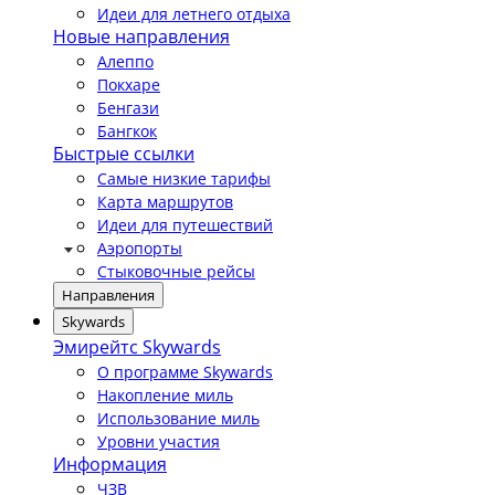
Идеи для летнего отдыха
Новые направления
Алеппо
Покхаре
Бенгази
Бангкок
Быстрые ссылки
Самые низкие тарифы
Карта маршрутов
Идеи для путешествий
Аэропорты
Стыковочные рейсы
Направления
Skywards
Эмирейтс Skywards
О программе Skywards
Накопление миль
Использование миль
Уровни участия
Информация
ЧЗВ