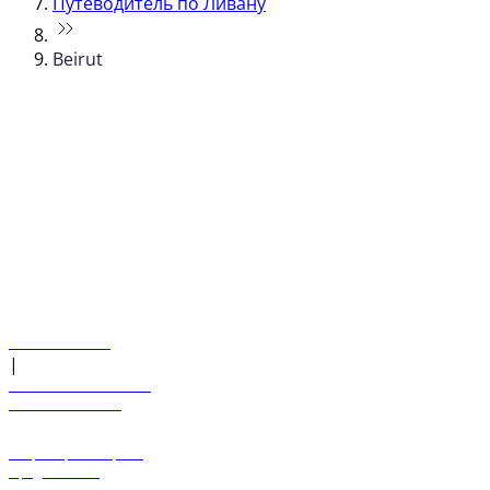
Путеводитель по Ливану
Beirut
© flydubai 2026. Все права защищены.
Наша политика
|
Условия и положения
+971 600 54 44 45
Забронировать рейс
Предложения