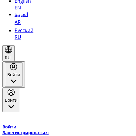
English
EN
العربية
AR
Русский
RU
RU
Войти
Войти
Добро пожаловать в Эмирейтс Skywards, программу лояльнос
авиакомпании Эмирейтс и теперь flydubai.
Войти
Зарегистрироваться