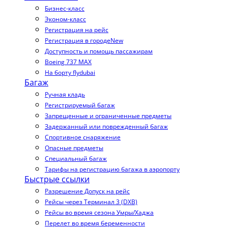
Бизнес-класс
Эконом-класс
Регистрация на рейс
Регистрация в городе
New
Доступность и помощь пассажирам
Boeing 737 MAX
На борту flydubai
Багаж
Ручная кладь
Регистрируемый багаж
Запрещенные и ограниченные предметы
Задержанный или поврежденный багаж
Спортивное снаряжение
Опасные предметы
Специальный багаж
Тарифы на регистрацию багажа в аэропорту
Быстрые ссылки
Разрешение Допуск на рейс
Рейсы через Терминал 3 (DXB)
Рейсы во время сезона Умры/Хаджа
Перелет во время беременности