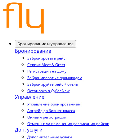
Бронирование и управление
Бронирование
Забронировать рейс
Сервис Meet & Greet
Регистрация на дому
Забронировать с промокодом
Забронируйте рейс + отель
Остановка в Дубае
New
Управление
Управление бронированием
Апгрейд до бизнес-класса
Онлайн регистрация
Отмены или изменения расписания рейсов
Доп. услуги
Дополнительные услуги