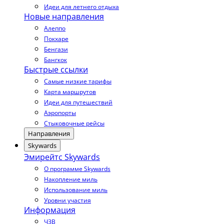
Идеи для летнего отдыха
Новые направления
Алеппо
Покхаре
Бенгази
Бангкок
Быстрые ссылки
Самые низкие тарифы
Карта маршрутов
Идеи для путешествий
Аэропорты
Стыковочные рейсы
Направления
Skywards
Эмирейтс Skywards
О программе Skywards
Накопление миль
Использование миль
Уровни участия
Информация
ЧЗВ