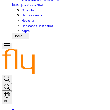
Быстрые ссылки
О flydubai
Наш авиапарк
Новости
Налоговая накладная
Карго
Помощь
RU