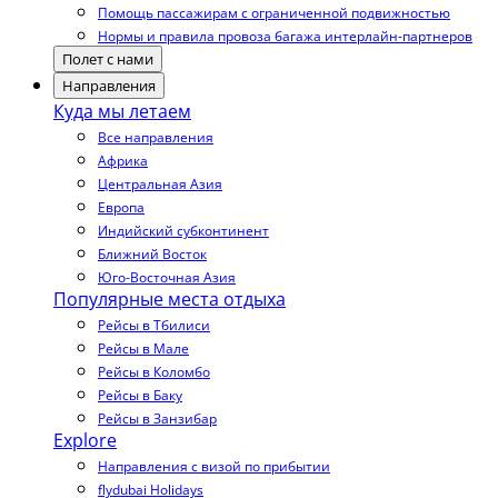
Помощь пассажирам с ограниченной подвижностью
Нормы и правила провоза багажа интерлайн-партнеров
Полет с нами
Направления
Куда мы летаем
Все направления
Африка
Центральная Азия
Европа
Индийский субконтинент
Ближний Восток
Юго-Восточная Азия
Популярные места отдыха
Рейсы в Тбилиси
Рейсы в Мале
Рейсы в Коломбо
Рейсы в Баку
Рейсы в Занзибар
Explore
Направления с визой по прибытии
flydubai Holidays