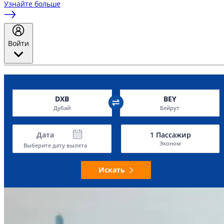
Узнайте больше
Войти
DXB
BEY
Дубай
Бейрут
Дата
1
Пассажир
Эконом
Выберите дату вылета
Искать