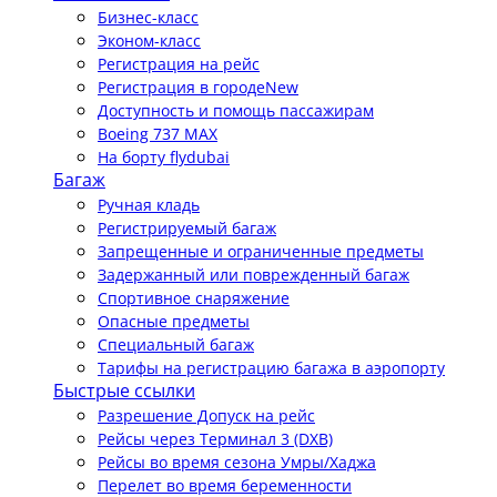
Бизнес-класс
Эконом-класс
Регистрация на рейс
Регистрация в городе
New
Доступность и помощь пассажирам
Boeing 737 MAX
На борту flydubai
Багаж
Ручная кладь
Регистрируемый багаж
Запрещенные и ограниченные предметы
Задержанный или поврежденный багаж
Спортивное снаряжение
Опасные предметы
Специальный багаж
Тарифы на регистрацию багажа в аэропорту
Быстрые ссылки
Разрешение Допуск на рейс
Рейсы через Терминал 3 (DXB)
Рейсы во время сезона Умры/Хаджа
Перелет во время беременности