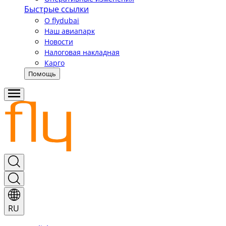
Быстрые ссылки
О flydubai
Наш авиапарк
Новости
Налоговая накладная
Карго
Помощь
RU