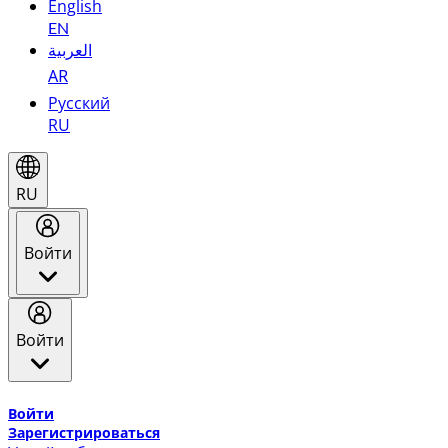
English
EN
العربية
AR
Русский
RU
RU
Войти
Войти
Добро пожаловать в Эмирейтс Skywards, программу лоя
Войти
Зарегистрироваться