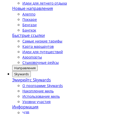
Идеи для летнего отдыха
Новые направления
Алеппо
Покхаре
Бенгази
Бангкок
Быстрые ссылки
Самые низкие тарифы
Карта маршрутов
Идеи для путешествий
Аэропорты
Стыковочные рейсы
Направления
Skywards
Эмирейтс Skywards
О программе Skywards
Накопление миль
Использование миль
Уровни участия
Информация
ЧЗВ