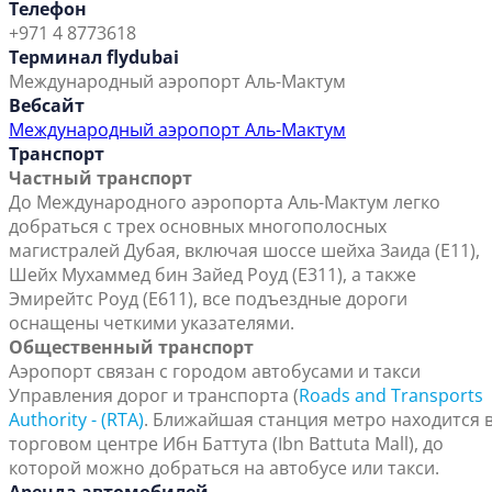
Телефон
+971 4 8773618
Терминал flydubai
Международный аэропорт Аль-Мактум
Вебсайт
Международный аэропорт Аль-Мактум
Транспорт
Частный транспорт
До Международного аэропорта Аль-Мактум легко
добраться с трех основных многополосных
магистралей Дубая, включая шоссе шейха Заида (Е11),
Шейх Мухаммед бин Зайед Роуд (E311), а также
Эмирейтс Роуд (E611), все подъездные дороги
оснащены четкими указателями.
Общественный транспорт
Аэропорт связан с городом автобусами и такси
Управления дорог и транспорта (
Roads and Transports
Authority - (RTA)
. Ближайшая станция метро находится 
торговом центре Ибн Баттута (Ibn Battuta Mall), до
которой можно добраться на автобусе или такси.