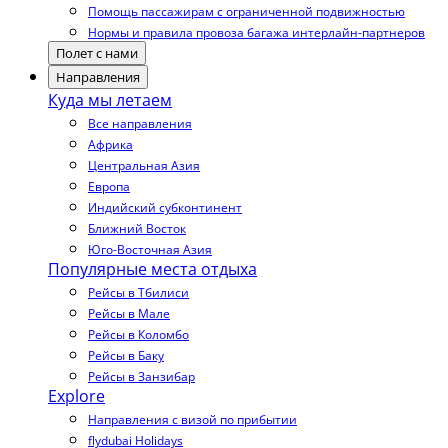
Помощь пассажирам с ограниченной подвижностью
Нормы и правила провоза багажа интерлайн-партнеров
Полет с нами
Направления
Куда мы летаем
Все направления
Африка
Центральная Азия
Европа
Индийский субконтинент
Ближний Восток
Юго-Восточная Азия
Популярные места отдыха
Рейсы в Тбилиси
Рейсы в Мале
Рейсы в Коломбо
Рейсы в Баку
Рейсы в Занзибар
Explore
Направления с визой по прибытии
flydubai Holidays