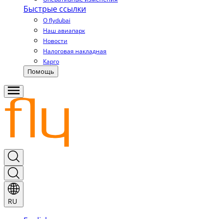
Быстрые ссылки
О flydubai
Наш авиапарк
Новости
Налоговая накладная
Карго
Помощь
RU