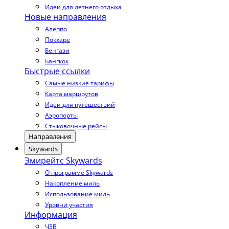
Идеи для летнего отдыха
Новые направления
Алеппо
Покхаре
Бенгази
Бангкок
Быстрые ссылки
Самые низкие тарифы
Карта маршрутов
Идеи для путешествий
Аэропорты
Стыковочные рейсы
Направления
Skywards
Эмирейтс Skywards
О программе Skywards
Накопление миль
Использование миль
Уровни участия
Информация
ЧЗВ