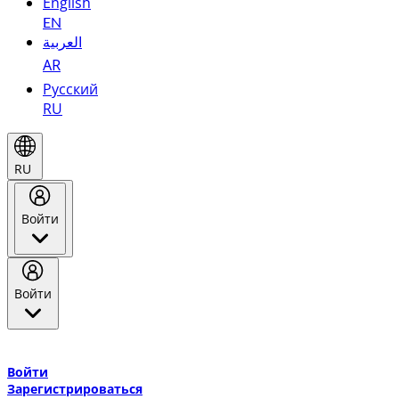
English
EN
العربية
AR
Русский
RU
RU
Войти
Войти
Добро пожаловать в Эмирейтс Skywards, программу лояльнос
авиакомпании Эмирейтс и теперь flydubai.
Войти
Зарегистрироваться