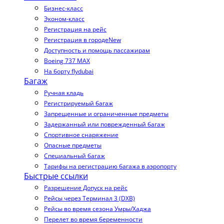
Бизнес-класс
Эконом-класс
Регистрация на рейс
Регистрация в городе
New
Доступность и помощь пассажирам
Boeing 737 MAX
На борту flydubai
Багаж
Ручная кладь
Регистрируемый багаж
Запрещенные и ограниченные предметы
Задержанный или поврежденный багаж
Спортивное снаряжение
Опасные предметы
Специальный багаж
Тарифы на регистрацию багажа в аэропорту
Быстрые ссылки
Разрешение Допуск на рейс
Рейсы через Терминал 3 (DXB)
Рейсы во время сезона Умры/Хаджа
Перелет во время беременности