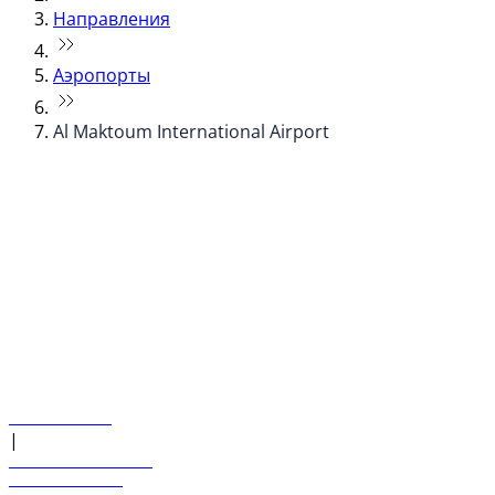
Направления
Аэропорты
Al Maktoum International Airport
© flydubai 2026. Все права защищены.
Наша политика
|
Условия и положения
+971 600 54 44 45