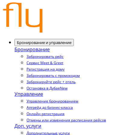
Бронирование и управление
Бронирование
Забронировать рейс
Сервис Meet & Greet
Регистрация на дому
Забронировать с промокодом
Забронируйте рейс + отель
Остановка в Дубае
New
Управление
Управление бронированием
Апгрейд до бизнес-класса
Онлайн регистрация
Отмены или изменения расписания рейсов
Доп. услуги
Дополнительные услуги