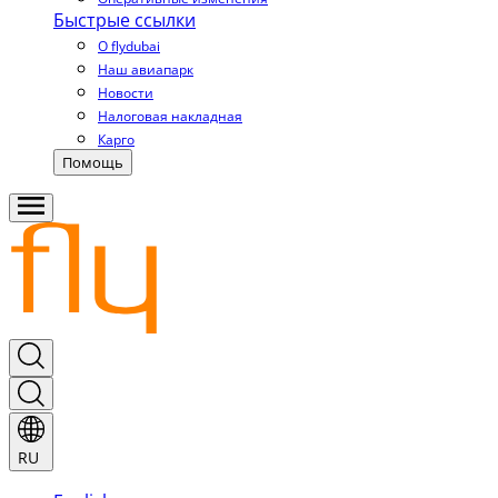
Быстрые ссылки
О flydubai
Наш авиапарк
Новости
Налоговая накладная
Карго
Помощь
RU