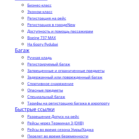
Бизнес-класс
Эконом-класс
Регистрация на рейс
Регистрация в городе
New
Доступность и помощь пассажирам
Boeing 737 MAX
На борту flydubai
Багаж
Ручная кладь
Регистрируемый багаж
Запрещенные и ограниченные предметы
Задержанный или поврежденный багаж
Спортивное снаряжение
Опасные предметы
Специальный багаж
Тарифы на регистрацию багажа в аэропорту
Быстрые ссылки
Разрешение Допуск на рейс
Рейсы через Терминал 3 (DXB)
Рейсы во время сезона Умры/Хаджа
Перелет во время беременности