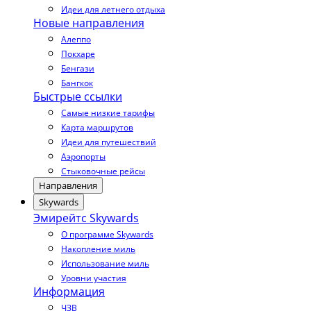
Идеи для летнего отдыха
Новые направления
Алеппо
Покхаре
Бенгази
Бангкок
Быстрые ссылки
Самые низкие тарифы
Карта маршрутов
Идеи для путешествий
Аэропорты
Стыковочные рейсы
Направления
Skywards
Эмирейтс Skywards
О программе Skywards
Накопление миль
Использование миль
Уровни участия
Информация
ЧЗВ