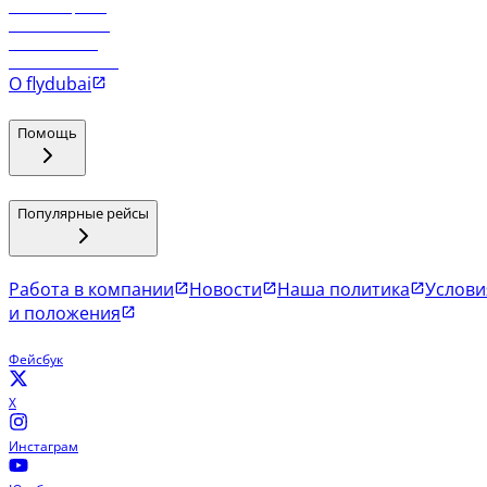
Рейсы в Эр-Рияд
Рейсы в Маскат
Рейсы в Мале
Рейсы в Коломбо
О flydubai
Помощь
Популярные рейсы
Работа в компании
Новости
Наша политика
Услови
и положения
Фейсбук
X
Инстаграм