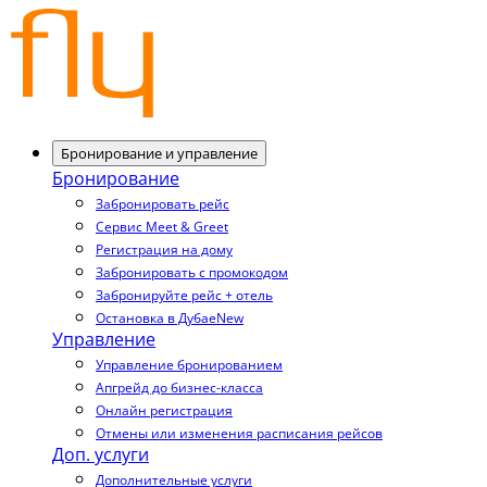
Бронирование и управление
Бронирование
Забронировать рейс
Сервис Meet & Greet
Регистрация на дому
Забронировать с промокодом
Забронируйте рейс + отель
Остановка в Дубае
New
Управление
Управление бронированием
Апгрейд до бизнес-класса
Онлайн регистрация
Отмены или изменения расписания рейсов
Доп. услуги
Дополнительные услуги