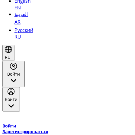
English
EN
العربية
AR
Русский
RU
RU
Войти
Войти
Добро пожаловать в Эмирейтс Skywards, программу лояльнос
авиакомпании Эмирейтс и теперь flydubai.
Войти
Зарегистрироваться