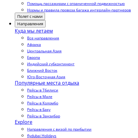
Помощь пассажирам с ограниченной подвижностью
Нормы и правила провоза багажа интерлайн-партнеров
Полет с нами
Направления
Куда мы летаем
Все направления
Африка
Центральная Азия
Европа
Индийский субконтинент
Ближний Восток
Юго-Восточная Азия
Популярные места отдыха
Рейсы в Тбилиси
Рейсы в Мале
Рейсы в Коломбо
Рейсы в Баку
Рейсы в Занзибар
Explore
Направления с визой по прибытии
flydubai Holidays