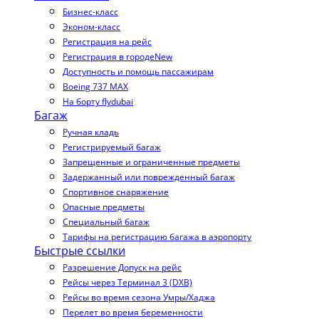
Бизнес-класс
Эконом-класс
Регистрация на рейс
Регистрация в городе
New
Доступность и помощь пассажирам
Boeing 737 MAX
На борту flydubai
Багаж
Ручная кладь
Регистрируемый багаж
Запрещенные и ограниченные предметы
Задержанный или поврежденный багаж
Спортивное снаряжение
Опасные предметы
Специальный багаж
Тарифы на регистрацию багажа в аэропорту
Быстрые ссылки
Разрешение Допуск на рейс
Рейсы через Терминал 3 (DXB)
Рейсы во время сезона Умры/Хаджа
Перелет во время беременности