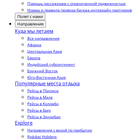
Помощь пассажирам с ограниченной подвижностью
Нормы и правила провоза багажа интерлайн-партнеров
Полет с нами
Направления
Куда мы летаем
Все направления
Африка
Центральная Азия
Европа
Индийский субконтинент
Ближний Восток
Юго-Восточная Азия
Популярные места отдыха
Рейсы в Тбилиси
Рейсы в Мале
Рейсы в Коломбо
Рейсы в Баку
Рейсы в Занзибар
Explore
Направления с визой по прибытии
flydubai Holidays