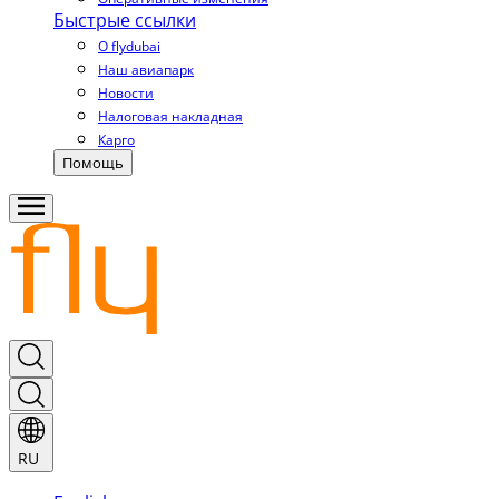
Быстрые ссылки
О flydubai
Наш авиапарк
Новости
Налоговая накладная
Карго
Помощь
RU