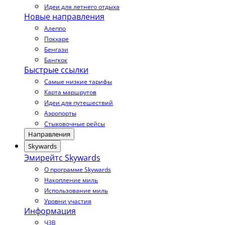
Идеи для летнего отдыха
Новые направления
Алеппо
Покхаре
Бенгази
Бангкок
Быстрые ссылки
Самые низкие тарифы
Карта маршрутов
Идеи для путешествий
Аэропорты
Стыковочные рейсы
Направления
Skywards
Эмирейтс Skywards
О программе Skywards
Накопление миль
Использование миль
Уровни участия
Информация
ЧЗВ