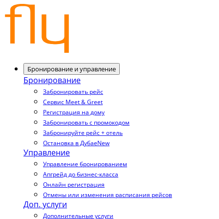
Бронирование и управление
Бронирование
Забронировать рейс
Сервис Meet & Greet
Регистрация на дому
Забронировать с промокодом
Забронируйте рейс + отель
Остановка в Дубае
New
Управление
Управление бронированием
Апгрейд до бизнес-класса
Онлайн регистрация
Отмены или изменения расписания рейсов
Доп. услуги
Дополнительные услуги