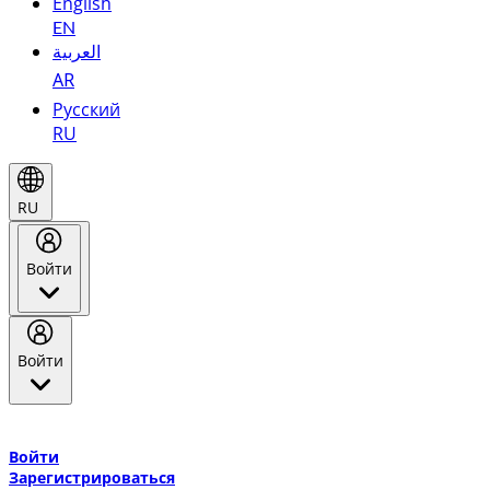
English
EN
العربية
AR
Русский
RU
RU
Войти
Войти
Добро пожаловать в Эмирейтс Skywards, программу лояльнос
авиакомпании Эмирейтс и теперь flydubai.
Войти
Зарегистрироваться