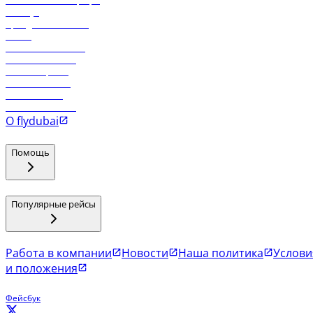
Самые низкие тарифы
Holidays
Аренда автомобиля
Отели
Работа в компании
Рейсы в Тбилиси
Рейсы в Эр-Рияд
Рейсы в Маскат
Рейсы в Мале
Рейсы в Коломбо
О flydubai
Помощь
Популярные рейсы
Работа в компании
Новости
Наша политика
Услови
и положения
Фейсбук