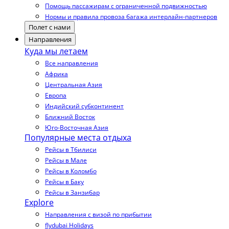
Помощь пассажирам с ограниченной подвижностью
Нормы и правила провоза багажа интерлайн-партнеров
Полет с нами
Направления
Куда мы летаем
Все направления
Африка
Центральная Азия
Европа
Индийский субконтинент
Ближний Восток
Юго-Восточная Азия
Популярные места отдыха
Рейсы в Тбилиси
Рейсы в Мале
Рейсы в Коломбо
Рейсы в Баку
Рейсы в Занзибар
Explore
Направления с визой по прибытии
flydubai Holidays