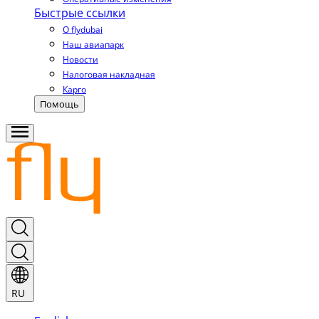
Быстрые ссылки
О flydubai
Наш авиапарк
Новости
Налоговая накладная
Карго
Помощь
RU