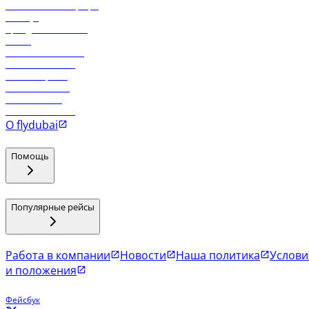
Самые низкие тарифы
Holidays
Аренда автомобиля
Отели
Работа в компании
Рейсы в Тбилиси
Рейсы в Эр-Рияд
Рейсы в Маскат
Рейсы в Мале
Рейсы в Коломбо
О flydubai
Помощь
Популярные рейсы
Работа в компании
Новости
Наша политика
Услови
и положения
Фейсбук