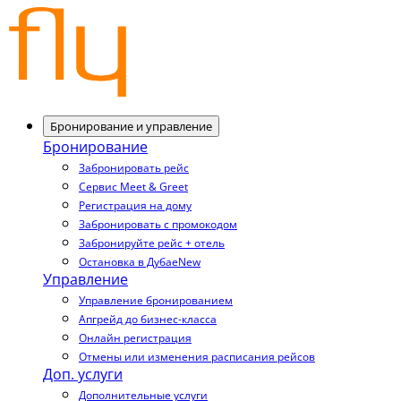
Бронирование и управление
Бронирование
Забронировать рейс
Сервис Meet & Greet
Регистрация на дому
Забронировать с промокодом
Забронируйте рейс + отель
Остановка в Дубае
New
Управление
Управление бронированием
Апгрейд до бизнес-класса
Онлайн регистрация
Отмены или изменения расписания рейсов
Доп. услуги
Дополнительные услуги