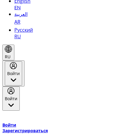
English
EN
العربية
AR
Русский
RU
RU
Войти
Войти
Добро пожаловать в Эмирейтс Skywards, программу лояльнос
авиакомпании Эмирейтс и теперь flydubai.
Войти
Зарегистрироваться