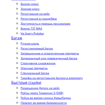
Бизнес-класс
Эконом-класс
Регистрация на рейс
Регистрация в городе
New
Доступность и помощь пассажирам
Boeing 737 MAX
На борту flydubai
Багаж
Ручная кладь
Регистрируемый багаж
Запрещенные и ограниченные предметы
Задержанный или поврежденный багаж
Спортивное снаряжение
Опасные предметы
Специальный багаж
Тарифы на регистрацию багажа в аэропорту
Быстрые ссылки
Разрешение Допуск на рейс
Рейсы через Терминал 3 (DXB)
Рейсы во время сезона Умры/Хаджа
Перелет во время беременности