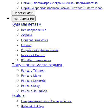
Помощь пассажирам с ограниченной подвижностью
Нормы и правила провоза багажа интерлайн-партнеров
Полет с нами
Направления
Куда мы летаем
Все направления
Африка
Центральная Азия
Европа
Индийский субконтинент
Ближний Восток
Юго-Восточная Азия
Популярные места отдыха
Рейсы в Тбилиси
Рейсы в Мале
Рейсы в Коломбо
Рейсы в Баку
Рейсы в Занзибар
Explore
Направления с визой по прибытии
flydubai Holidays