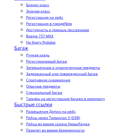
Бизнес-класс
Эконом-класс
Регистрация на рейс
Регистрация в городе
New
Доступность и помощь пассажирам
Boeing 737 MAX
На борту flydubai
Багаж
Ручная кладь
Регистрируемый багаж
Запрещенные и ограниченные предметы
Задержанный или поврежденный багаж
Спортивное снаряжение
Опасные предметы
Специальный багаж
Тарифы на регистрацию багажа в аэропорту
Быстрые ссылки
Разрешение Допуск на рейс
Рейсы через Терминал 3 (DXB)
Рейсы во время сезона Умры/Хаджа
Перелет во время беременности