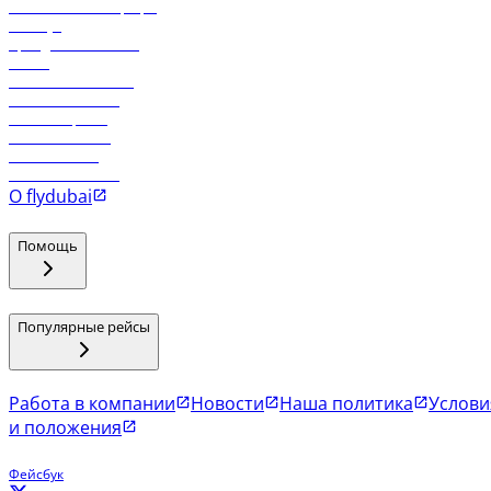
Самые низкие тарифы
Holidays
Аренда автомобиля
Отели
Работа в компании
Рейсы в Тбилиси
Рейсы в Эр-Рияд
Рейсы в Маскат
Рейсы в Мале
Рейсы в Коломбо
О flydubai
Помощь
Популярные рейсы
Работа в компании
Новости
Наша политика
Услови
и положения
Фейсбук