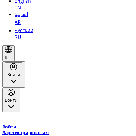
English
EN
العربية
AR
Русский
RU
RU
Войти
Войти
Добро пожаловать в Эмирейтс Skywards, программу лояльнос
авиакомпании Эмирейтс и теперь flydubai.
Войти
Зарегистрироваться