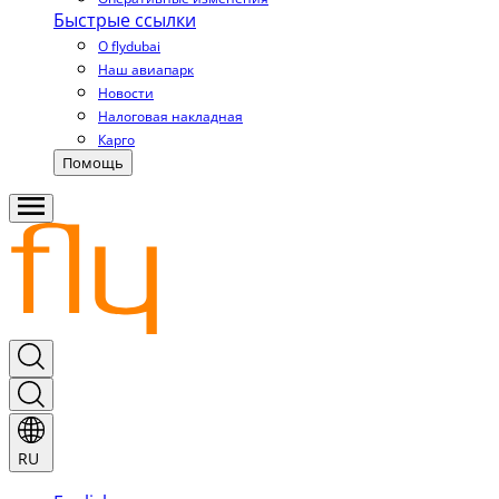
Быстрые ссылки
О flydubai
Наш авиапарк
Новости
Налоговая накладная
Карго
Помощь
RU