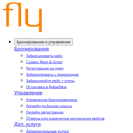
Бронирование и управление
Бронирование
Забронировать рейс
Сервис Meet & Greet
Регистрация на дому
Забронировать с промокодом
Забронируйте рейс + отель
Остановка в Дубае
New
Управление
Управление бронированием
Апгрейд до бизнес-класса
Онлайн регистрация
Отмены или изменения расписания рейсов
Доп. услуги
Дополнительные услуги