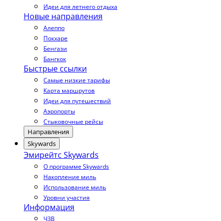
Идеи для летнего отдыха
Новые направления
Алеппо
Покхаре
Бенгази
Бангкок
Быстрые ссылки
Самые низкие тарифы
Карта маршрутов
Идеи для путешествий
Аэропорты
Стыковочные рейсы
Направления
Skywards
Эмирейтс Skywards
О программе Skywards
Накопление миль
Использование миль
Уровни участия
Информация
ЧЗВ