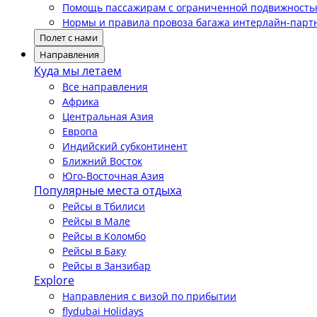
Помощь пассажирам с ограниченной подвижност
Нормы и правила провоза багажа интерлайн-парт
Полет с нами
Направления
Куда мы летаем
Все направления
Африка
Центральная Азия
Европа
Индийский субконтинент
Ближний Восток
Юго-Восточная Азия
Популярные места отдыха
Рейсы в Тбилиси
Рейсы в Мале
Рейсы в Коломбо
Рейсы в Баку
Рейсы в Занзибар
Explore
Направления с визой по прибытии
flydubai Holidays