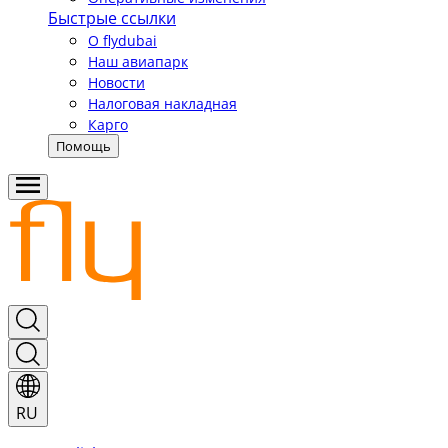
Быстрые ссылки
О flydubai
Наш авиапарк
Новости
Налоговая накладная
Карго
Помощь
RU