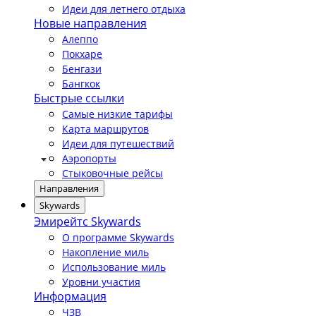
Идеи для летнего отдыха
Новые направления
Алеппо
Покхаре
Бенгази
Бангкок
Быстрые ссылки
Самые низкие тарифы
Карта маршрутов
Идеи для путешествий
Аэропорты
Стыковочные рейсы
Направления
Skywards
Эмирейтс Skywards
О программе Skywards
Накопление миль
Использование миль
Уровни участия
Информация
ЧЗВ