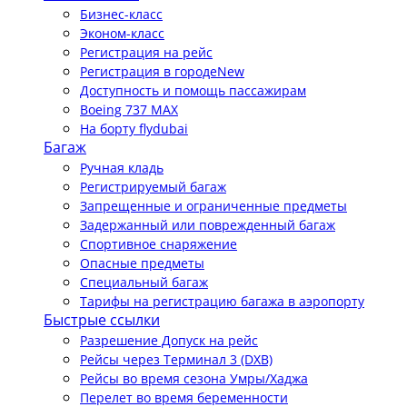
Бизнес-класс
Эконом-класс
Регистрация на рейс
Регистрация в городе
New
Доступность и помощь пассажирам
Boeing 737 MAX
На борту flydubai
Багаж
Ручная кладь
Регистрируемый багаж
Запрещенные и ограниченные предметы
Задержанный или поврежденный багаж
Спортивное снаряжение
Опасные предметы
Специальный багаж
Тарифы на регистрацию багажа в аэропорту
Быстрые ссылки
Разрешение Допуск на рейс
Рейсы через Терминал 3 (DXB)
Рейсы во время сезона Умры/Хаджа
Перелет во время беременности