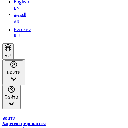
English
EN
العربية
AR
Русский
RU
RU
Войти
Войти
Добро пожаловать в Эмирейтс Skywards, программу лоя
Войти
Зарегистрироваться