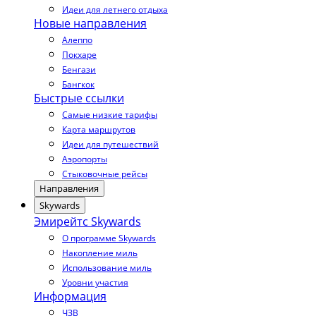
Идеи для летнего отдыха
Новые направления
Алеппо
Покхаре
Бенгази
Бангкок
Быстрые ссылки
Самые низкие тарифы
Карта маршрутов
Идеи для путешествий
Аэропорты
Стыковочные рейсы
Направления
Skywards
Эмирейтс Skywards
О программе Skywards
Накопление миль
Использование миль
Уровни участия
Информация
ЧЗВ