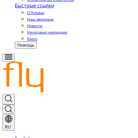
Быстрые ссылки
О flydubai
Наш авиапарк
Новости
Налоговая накладная
Карго
Помощь
RU