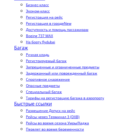
Бизнес-класс
Эконом-класс
Регистрация на рейс
Регистрация в городе
New
Доступность и помощь пассажирам
Boeing 737 MAX
На борту flydubai
Багаж
Ручная кладь
Регистрируемый багаж
Запрещенные и ограниченные предметы
Задержанный или поврежденный багаж
Спортивное снаряжение
Опасные предметы
Специальный багаж
Тарифы на регистрацию багажа в аэропорту
Быстрые ссылки
Разрешение Допуск на рейс
Рейсы через Терминал 3 (DXB)
Рейсы во время сезона Умры/Хаджа
Перелет во время беременности