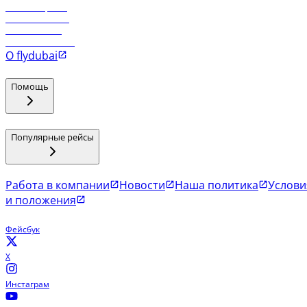
Рейсы в Эр-Рияд
Рейсы в Маскат
Рейсы в Мале
Рейсы в Коломбо
О flydubai
Помощь
Популярные рейсы
Работа в компании
Новости
Наша политика
Услови
и положения
Фейсбук
X
Инстаграм