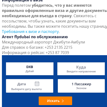
Информация о визе
Перед полетом
убедитесь, что у вас имеются
правильно оформленные виза и другие документы
необходимые для въезда в страну
. Свяжитесь с
посольством, чтобы узнать, какие документы вам
необходимы. Вы также можете посетить нашу страниц
Требования к визе и паспорту
.
Агент flydubai по обслуживанию
Международный аэропорт Джибути-Амбули
Для справок о багаже: +253 2135 2215
Информация о рейсах: +253 87 7039
Куда
DXB
Дубай
Введите направление
Дата
1
Пассажир
Эконом
Выберите дату вылета
Искать