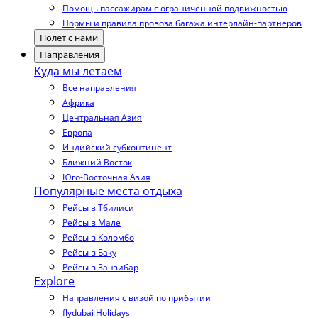
Помощь пассажирам с ограниченной подвижностью
Нормы и правила провоза багажа интерлайн-партнеров
Полет с нами
Направления
Куда мы летаем
Все направления
Африка
Центральная Азия
Европа
Индийский субконтинент
Ближний Восток
Юго-Восточная Азия
Популярные места отдыха
Рейсы в Тбилиси
Рейсы в Мале
Рейсы в Коломбо
Рейсы в Баку
Рейсы в Занзибар
Explore
Направления с визой по прибытии
flydubai Holidays