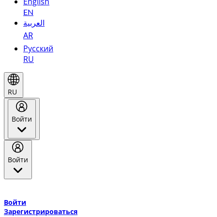
English
EN
العربية
AR
Русский
RU
RU
Войти
Войти
Добро пожаловать в Эмирейтс Skywards, программу лояльнос
авиакомпании Эмирейтс и теперь flydubai.
Войти
Зарегистрироваться