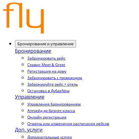
Бронирование и управление
Бронирование
Забронировать рейс
Сервис Meet & Greet
Регистрация на дому
Забронировать с промокодом
Забронируйте рейс + отель
Остановка в Дубае
New
Управление
Управление бронированием
Апгрейд до бизнес-класса
Онлайн регистрация
Отмены или изменения расписания рейсов
Доп. услуги
Дополнительные услуги