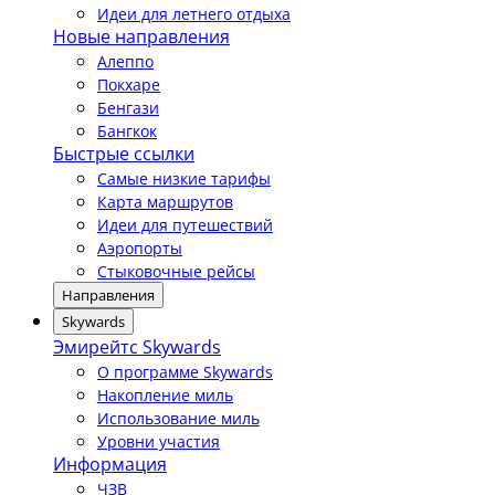
Идеи для летнего отдыха
Новые направления
Алеппо
Покхаре
Бенгази
Бангкок
Быстрые ссылки
Самые низкие тарифы
Карта маршрутов
Идеи для путешествий
Аэропорты
Стыковочные рейсы
Направления
Skywards
Эмирейтс Skywards
О программе Skywards
Накопление миль
Использование миль
Уровни участия
Информация
ЧЗВ