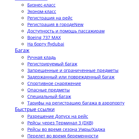
Бизнес-класс
Эконом-класс
Регистрация на рейс
Регистрация в городе
New
Доступность и помощь пассажирам
Boeing 737 MAX
На борту flydubai
Багаж
Ручная кладь
Регистрируемый багаж
Запрещенные и ограниченные предметы
Задержанный или поврежденный багаж
Спортивное снаряжение
Опасные предметы
Специальный багаж
Тарифы на регистрацию багажа в аэропорту
Быстрые ссылки
Разрешение Допуск на рейс
Рейсы через Терминал 3 (DXB)
Рейсы во время сезона Умры/Хаджа
Перелет во время беременности