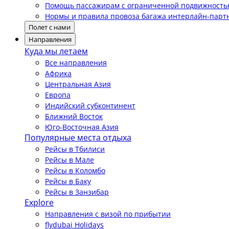
Помощь пассажирам с ограниченной подвижност
Нормы и правила провоза багажа интерлайн-парт
Полет с нами
Направления
Куда мы летаем
Все направления
Африка
Центральная Азия
Европа
Индийский субконтинент
Ближний Восток
Юго-Восточная Азия
Популярные места отдыха
Рейсы в Тбилиси
Рейсы в Мале
Рейсы в Коломбо
Рейсы в Баку
Рейсы в Занзибар
Explore
Направления с визой по прибытии
flydubai Holidays