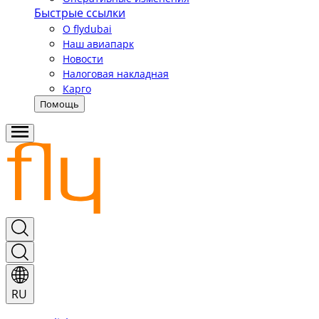
Быстрые ссылки
О flydubai
Наш авиапарк
Новости
Налоговая накладная
Карго
Помощь
RU