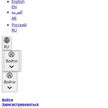
English
EN
العربية
AR
Русский
RU
RU
Войти
Войти
Добро пожаловать в Эмирейтс Skywards, программу лоя
Войти
Зарегистрироваться