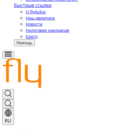
Быстрые ссылки
О flydubai
Наш авиапарк
Новости
Налоговая накладная
Карго
Помощь
RU