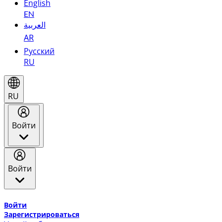
English
EN
العربية
AR
Русский
RU
RU
Войти
Войти
Добро пожаловать в Эмирейтс Skywards, программу лоя
Войти
Зарегистрироваться