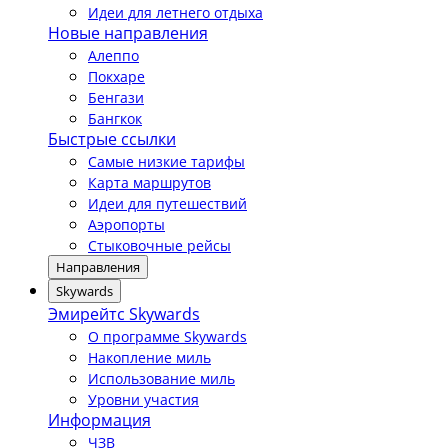
Идеи для летнего отдыха
Новые направления
Алеппо
Покхаре
Бенгази
Бангкок
Быстрые ссылки
Самые низкие тарифы
Карта маршрутов
Идеи для путешествий
Аэропорты
Стыковочные рейсы
Направления
Skywards
Эмирейтс Skywards
О программе Skywards
Накопление миль
Использование миль
Уровни участия
Информация
ЧЗВ