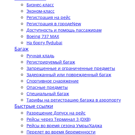
Бизнес-класс
Эконом-класс
Регистрация на рейс
Регистрация в городе
New
Доступность и помощь пассажирам
Boeing 737 MAX
На борту flydubai
Багаж
Ручная кладь
Регистрируемый багаж
Запрещенные и ограниченные предметы
Задержанный или поврежденный багаж
Спортивное снаряжение
Опасные предметы
Специальный багаж
Тарифы на регистрацию багажа в аэропорту
Быстрые ссылки
Разрешение Допуск на рейс
Рейсы через Терминал 3 (DXB)
Рейсы во время сезона Умры/Хаджа
Перелет во время беременности