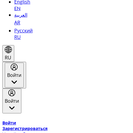
English
EN
العربية
AR
Русский
RU
RU
Войти
Войти
Добро пожаловать в Эмирейтс Skywards, программу лоя
Войти
Зарегистрироваться