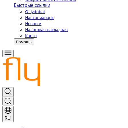
Быстрые ссылки
О flydubai
Наш авиапарк
Новости
Налоговая накладная
Карго
Помощь
RU