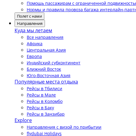
Помощь пассажирам с ограниченной подвижност
Нормы и правила провоза багажа интерлайн-парт
Полет с нами
Направления
Куда мы летаем
Все направления
Африка
Центральная Азия
Европа
Индийский субконтинент
Ближний Восток
Юго-Восточная Азия
Популярные места отдыха
Рейсы в Тбилиси
Рейсы в Мале
Рейсы в Коломбо
Рейсы в Баку
Рейсы в Занзибар
Explore
Направления с визой по прибытии
flydubai Holidays