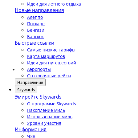
Идеи для летнего отдыха
Новые направления
Алеппо
Покхаре
Бенгази
Бангкок
Быстрые ссылки
Самые низкие тарифы
Карта маршрутов
Идеи для путешествий
Аэропорты
Стыковочные рейсы
Направления
Skywards
Эмирейтс Skywards
О программе Skywards
Накопление миль
Использование миль
Уровни участия
Информация
ЧЗВ