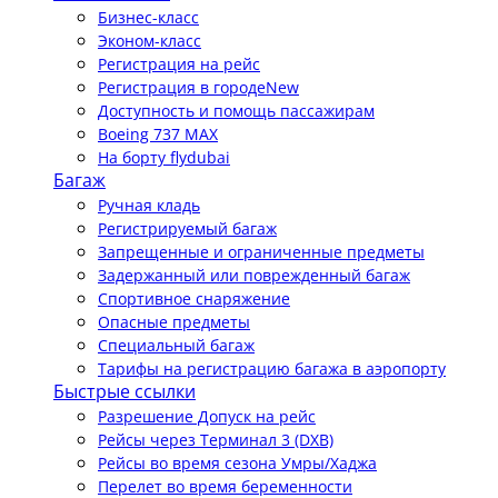
Бизнес-класс
Эконом-класс
Регистрация на рейс
Регистрация в городе
New
Доступность и помощь пассажирам
Boeing 737 MAX
На борту flydubai
Багаж
Ручная кладь
Регистрируемый багаж
Запрещенные и ограниченные предметы
Задержанный или поврежденный багаж
Спортивное снаряжение
Опасные предметы
Специальный багаж
Тарифы на регистрацию багажа в аэропорту
Быстрые ссылки
Разрешение Допуск на рейс
Рейсы через Терминал 3 (DXB)
Рейсы во время сезона Умры/Хаджа
Перелет во время беременности